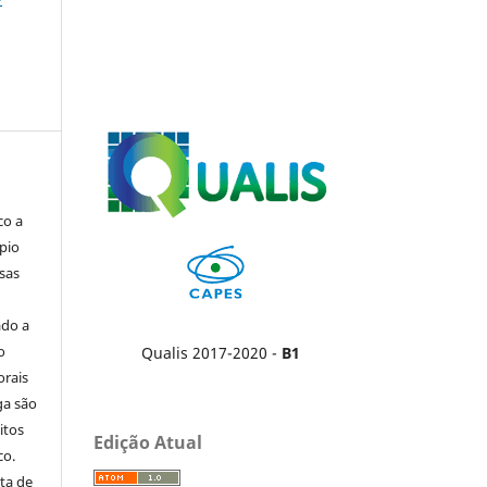
co a
pio
sas
ado a
o
Qualis 2017-2020 -
B1
orais
ga são
itos
Edição Atual
co.
ta de