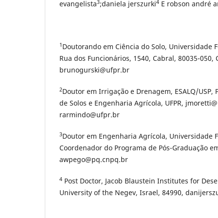
3
4
evangelista
;daniela jerszurki
E robson andré 
1
Doutorando em Ciência do Solo, Universidade F
Rua dos Funcionários, 1540, Cabral, 80035-050, C
brunogurski@ufpr.br
2
Doutor em Irrigação e Drenagem, ESALQ/USP, 
de Solos e Engenharia Agrícola, UFPR, jmoretti@
rarmindo@ufpr.br
3
Doutor em Engenharia Agrícola, Universidade F
Coordenador do Programa de Pós-Graduação em
awpego@pq.cnpq.br
4
Post Doctor, Jacob Blaustein Institutes for Des
University of the Negev, Israel, 84990, danijer