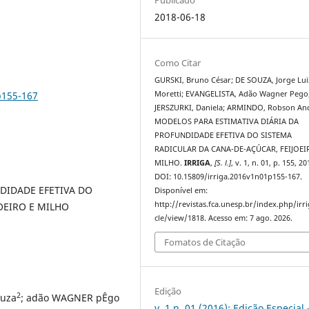
2018-06-18
Como Citar
GURSKI, Bruno César; DE SOUZA, Jorge Lui
p155-167
Moretti; EVANGELISTA, Adão Wagner Pego
JERSZURKI, Daniela; ARMINDO, Robson An
MODELOS PARA ESTIMATIVA DIÁRIA DA
PROFUNDIDADE EFETIVA DO SISTEMA
RADICULAR DA CANA-DE-AÇÚCAR, FEIJOEI
MILHO.
IRRIGA
,
[S. l.]
, v. 1, n. 01, p. 155, 20
DOI: 10.15809/irriga.2016v1n01p155-167.
DIDADE EFETIVA DO
Disponível em:
http://revistas.fca.unesp.br/index.php/irri
OEIRO E MILHO
cle/view/1818. Acesso em: 7 ago. 2026.
Fomatos de Citação
Edição
2
ouza
; adão WAGNER pÊgo
v. 1 n. 01 (2016): Edição Especial 