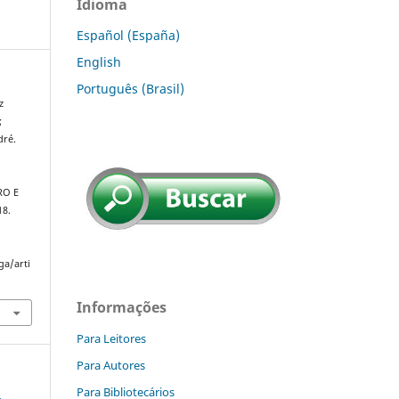
Idioma
Español (España)
English
Português (Brasil)
z
;
dré.
RO E
18.
ga/arti
Informações
Para Leitores
Para Autores
Para Bibliotecários
-