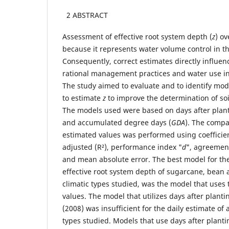
2 ABSTRACT
Assessment of effective root system depth (
z
) ov
because it represents water volume control in th
Consequently, correct estimates directly influe
rational management practices and water use in
The study aimed to evaluate and to identify mo
to estimate
z
to improve the determination of soi
The models used were based on days after plant
and accumulated degree days (
GDA
). The compa
estimated values was performed using coefficie
adjusted (R²), performance index "
d
", agreemen
and mean absolute error. The best model for the
effective root system depth of sugarcane, bean a
climatic types studied, was the model that uses t
values. The model that utilizes days after plant
(2008) was insufficient for the daily estimate of 
types studied. Models that use days after planti