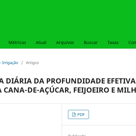
Métricas
Atual
Arquivos
Buscar
Taxas
Con
- Irrigação
/
Artigos
A DIÁRIA DA PROFUNDIDADE EFETIVA
 CANA-DE-AÇÚCAR, FEIJOEIRO E MIL
PDF
Publicado