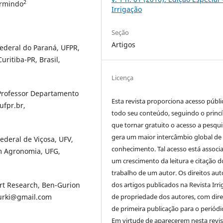
2
armindo
Irrigação
Seção
Artigos
ederal do Paraná, UFPR,
uritiba-PR, Brasil,
Licença
Professor Departamento
Esta revista proporciona acesso públi
ufpr.br,
todo seu conteúdo, seguindo o princí
que tornar gratuito o acesso a pesqui
gera um maior intercâmbio global de
ederal de Viçosa, UFV,
conhecimento. Tal acesso está associ
 Agronomia, UFG,
um crescimento da leitura e citação d
trabalho de um autor. Os direitos aut
dos artigos publicados na Revista Irri
ert Research, Ben-Gurion
de propriedade dos autores, com dire
szurki@gmail.com
de primeira publicação para o periódi
Em virtude de aparecerem nesta revis