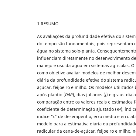
1 RESUMO
As avaliações da profundidade efetiva do sistema
do tempo são fundamentais, pois representam o
água no sistema solo-planta. Consequentemente,
influenciam diretamente no desenvolvimento de 
manejo e uso da água em sistemas agrícolas. O 
como objetivo avaliar modelos de melhor desem
diária da profundidade efetiva do sistema radicu
açúcar, feijoeiro e milho. Os modelos utilizado
após plantio (
DAP
), dias julianos
(
J
) e graus-dia 
comparação entre os valores reais e estimados 
coeficiente de determinação ajustado (R²), índic
índice “
c
” de desempenho, erro médio e erro ab
modelo para a estimativa diária da profundidade
radicular da cana-de-açúcar, feijoeiro e milho, n