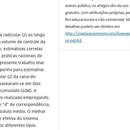
acesso público, os artigos são de uso
gratuito, com atribuições próprias, p
fins educacionais e não-comerciais. M
detalhes podem ser obtidos em
http://creativecommons.org/license
 radicular (
z
) ao longo
nc-nd/4.0
 volume de controle da
 estimativas corretas
práticas racionais de
presente trabalho teve
penho para estimativa
lar (
z
) da cana-de-
s basearam-se em dias
acumulado (
GDA
). A
foi realizada empregando
e “
d
” de correspondência,
soluto médio. O melhor
 efetiva do sistema
os diferentes tipos