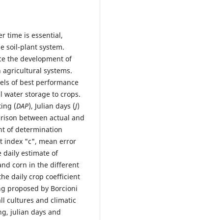
er time is essential,
e soil-plant system.
nce the development of
 agricultural systems.
dels of best performance
l water storage to crops.
ing (
DAP
), Julian days (
J
)
rison between actual and
nt of determination
t index "c", mean error
 daily estimate of
nd corn in the different
he daily crop coefficient
ing proposed by Borcioni
all cultures and climatic
ng, julian days and