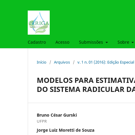
Cadastro
Acesso
Submissões
Sobre
Início
/
Arquivos
/
v. 1 n. 01 (2016): Edição Especial 
MODELOS PARA ESTIMATIV
DO SISTEMA RADICULAR DA
Bruno César Gurski
UFPR
Jorge Luiz Moretti de Souza