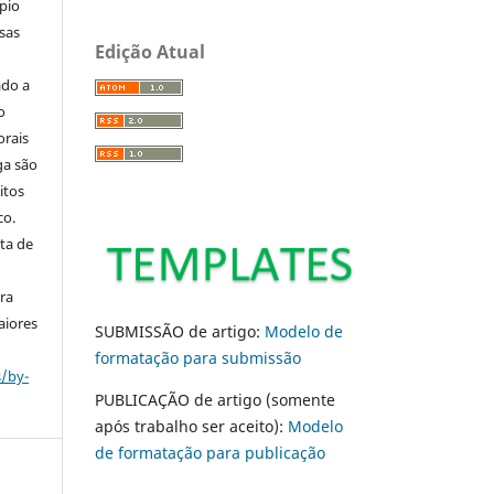
pio
sas
Edição Atual
ado a
o
orais
ga são
itos
co.
ta de
ara
aiores
SUBMISSÃO de artigo:
Modelo de
formatação para submissão
s/by-
PUBLICAÇÃO de artigo (somente
após trabalho ser aceito):
Modelo
de formatação para publicação