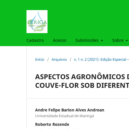
Cadastro
Acesso
Submissões
Sobre
Início
/
Arquivos
/
v. 1 n. 2 (2021): Edição Especial –
ASPECTOS AGRONÔMICOS 
COUVE-FLOR SOB DIFERENT
Andre Felipe Barion Alves Andrean
Universidade Estadual de Maringá
Roberto Rezende