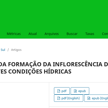
Métricas
Atual
Arquivos
Buscar
Taxas
Con
 Sul
/
Artigos
DA FORMAÇÃO DA INFLORESCÊNCIA 
ES CONDIÇÕES HÍDRICAS
pdf
epub
pdf (English)
epub (Engl