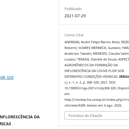
Publicado
2021-07-29
Como Citar
ANDREAN, Andre Felipe Barion Alves; REZ
Roberto; SOARES WENNECK, Gustavo; HAR
Anderson Takashi; MENEZES, Claudia Salim
Lozano; TERASSI, Daniele de Souza. ASPE
AGRONÔMICOS DA FORMAÇÃO DA
INFLORESCÊNCIA DA COUVE-FLOR SOB
308-320
DIFERENTES CONDIÇÕES HÍDRICAS.
IRRIG
l.]
, v. 1, n. 2, p. 308–320, 2021. DOI:
10.15809/irriga.2021v1n2p308-320. Disponí
em:
http://revistas.fca.unesp.br/index.php/irri
cle/view/4289. Acesso em: 6 ago. 2026.
Fomatos de Citação
NFLORESCÊNCIA DA
RICAS