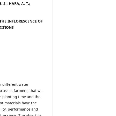
 S.; HARA, A. T.;
THE INFLORESCENCE OF
DITIONS
 different water
o assist farmers, that will
e planting time and the
lant materials have the
ality, performance and
 the same. The objective