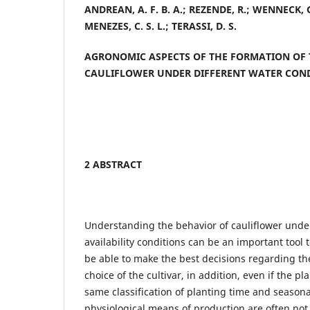
ANDREAN, A. F. B. A.; REZENDE, R.; WENNECK, G.
MENEZES, C. S. L.; TERASSI, D. S.
AGRONOMIC ASPECTS OF THE FORMATION OF 
CAULIFLOWER UNDER DIFFERENT WATER CON
2 ABSTRACT
Understanding the behavior of cauliflower under
availability conditions can be an important tool t
be able to make the best decisions regarding th
choice of the cultivar, in addition, even if the p
same classification of planting time and season
physiological means of production are often not