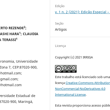
Edição
v. 1 n. 2 (2021): Edição Especial –
Seção
2
ERTO REZENDE
;
Artigos
1
ASHI HARA
;
CLAUDIA
1
A TERASSI
Licença
Copyright (c) 2021 IRRIGA
ronomia, Universidade
Zona 7, CEP:87020-900,
@hotmail.com;
Este trabalho está licenciado sob um
gmail.com;
licença
Creative Commons Attribution
i@hotmail.com
NonCommercial-NoDerivatives 4.0
International License
.
ersidade Estadual de
:87020-900, Maringá,
Esta revista proporciona acesso públi