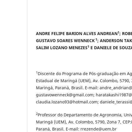
1
ANDRE FELIPE BARION ALVES ANDREAN
; ROB
1
GUSTAVO SOARES WENNECK
;
ANDERSON TAK
1
SALIM LOZANO MENEZES
E DANIELE DE SOUZ
1
Discente do Programa de Pós-graduação em Ag
Estadual de Maringá (UEM), Av. Colombo, 5790, 
Maringá, Paraná, Brasil. E-mail: andre_andrian
gustavowenneck@gmail.com; haratakashi1987@
claudia.lozano93@hotmail.com; daniele_terass
2
Professor do Departamento de Agronomia, Univ
Maringá (UEM), Av. Colombo, 5790, Zona 7, CEP
Paraná, Brasil. E-mail: rrezende@uem.br