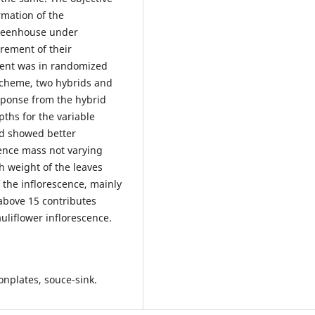
rmation of the
 greenhouse under
urement of their
ment was in randomized
l scheme, two hybrids and
sponse from the hybrid
pths for the variable
id showed better
cence mass not varying
h weight of the leaves
f the inflorescence, mainly
above 15 contributes
auliflower inflorescence.
ionplates, souce-sink.