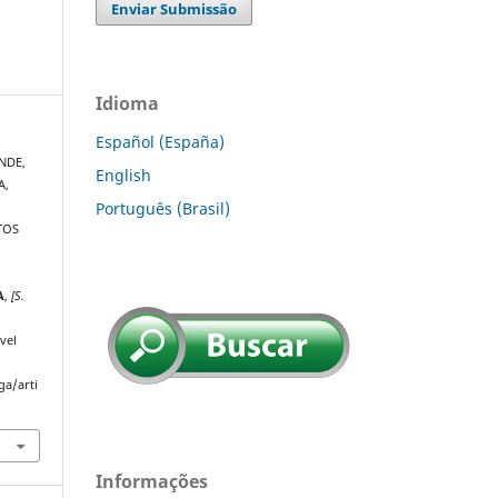
Enviar Submissão
Idioma
Español (España)
ENDE,
English
A,
Português (Brasil)
CTOS
A
,
[S.
vel
ga/arti
Informações