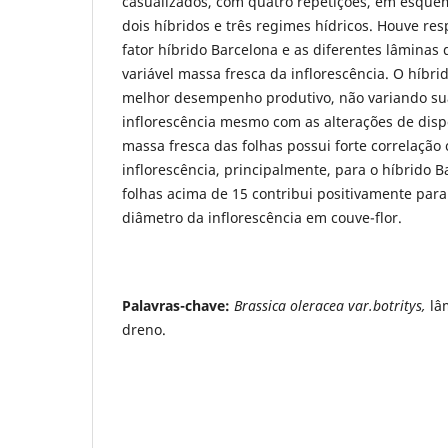
casualizados, com quatro repetições, em esquema
dois híbridos e três regimes hídricos. Houve resp
fator híbrido Barcelona e as diferentes lâminas 
variável massa fresca da inflorescência. O híbr
melhor desempenho produtivo, não variando su
inflorescência mesmo com as alterações de dispo
massa fresca das folhas possui forte correlação
inflorescência, principalmente, para o híbrido 
folhas acima de 15 contribui positivamente par
diâmetro da inflorescência em couve-flor.
Palavras-chave:
Brassica oleracea var.botritys,
lâ
dreno.