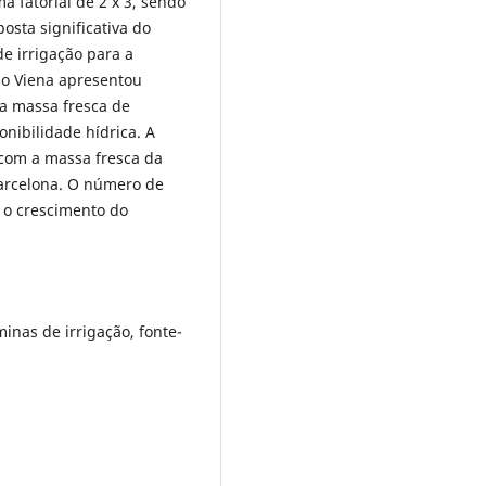
 fatorial de 2 x 3, sendo
osta significativa do
de irrigação para a
ido Viena apresentou
a massa fresca de
nibilidade hídrica. A
 com a massa fresca da
Barcelona. O número de
a o crescimento do
minas de irrigação, fonte-