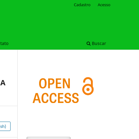
Cadastro
Acesso
tato
Buscar
DA
ish)