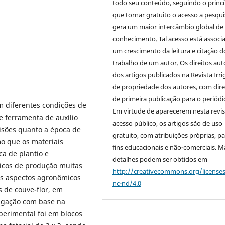
todo seu conteúdo, seguindo o princí
que tornar gratuito o acesso a pesqui
gera um maior intercâmbio global de
conhecimento. Tal acesso está associ
um crescimento da leitura e citação d
trabalho de um autor. Os direitos aut
dos artigos publicados na Revista Irri
de propriedade dos autores, com dire
de primeira publicação para o periódi
 diferentes condições de
Em virtude de aparecerem nesta revis
e ferramenta de auxílio
acesso público, os artigos são de uso
isões quanto a época de
gratuito, com atribuições próprias, p
mo que os materiais
fins educacionais e não-comerciais. M
a de plantio e
detalhes podem ser obtidos em
gicos de produção muitas
http://creativecommons.org/license
os aspectos agronômicos
nc-nd/4.0
s de couve-flor, em
rigação com base na
perimental foi em blocos