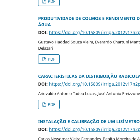
PDF
PRODUTIVIDADE DE COLMOS E RENDIMENTO D
ÁGUA
DOI:
https://doi.org/10.15809/irriga.2012v17n2
Gustavo Haddad Souza Vieira, Everardo Chartuni Manto
Delazari
PDF
CARACTERÍSTICAS DA DISTRIBUIÇÃO RADICUL
DOI:
https://doi.org/10.15809/irriga.2012v17n2
Ariovaldo Antonio Tadeu Lucas, José Antonio Freizzone
PDF
INSTALAÇÃO E CALIBRAÇÃO DE UM LISÍMETR
DOI:
https://doi.org/10.15809/irriga.2012v17n2
Carlos Newdmar Vieira Fernandes, Benito Moreira de Az