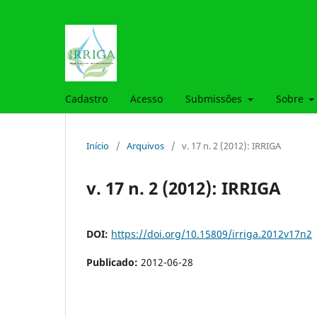
Cadastro
Acesso
Submissões
Sobre
Início
/
Arquivos
/
v. 17 n. 2 (2012): IRRIGA
v. 17 n. 2 (2012): IRRIGA
DOI:
https://doi.org/10.15809/irriga.2012v17n2
Publicado:
2012-06-28