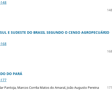
p148
148
S SUL E SUDESTE DO BRASIL SEGUNDO O CENSO AGROPECUÁRIO
p168
168
ADO DO PARÁ
p177
lar Pantoja, Marcos Corrêa Matos do Amaral, João Augusto Pereina
177