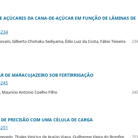
E AÇÚCARES DA CANA-DE-AÇÚCAR EM FUNÇÃO DE LÂMINAS DE
p234
vani, Gilberto Chohaku Sediyama, Édio Luiz da Costa, Fábio Teixeira
234
AR DE MARACUJAZEIRO SOB FERTIRRIGAÇÃO
p245
, Mauricio Antonio Coelho Filho
245
O DE PRECISÃO COM UMA CÉLULA DE CARGA
p251
evedo, Thales Vinícius de Araújo Viana, Guilherme Vieira do Bomfim,
251