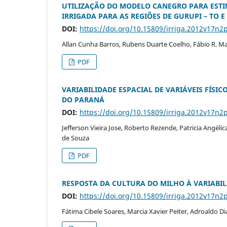
UTILIZAÇÃO DO MODELO CANEGRO PARA ESTI
IRRIGADA PARA AS REGIÕES DE GURUPI – TO E 
DOI:
https://doi.org/10.15809/irriga.2012v17n2
Allan Cunha Barros, Rubens Duarte Coelho, Fábio R. Ma
PDF
VARIABILIDADE ESPACIAL DE VARIÁVEIS FÍSI
DO PARANÁ
DOI:
https://doi.org/10.15809/irriga.2012v17n2
Jefferson Vieira Jose, Roberto Rezende, Patricia Angél
de Souza
PDF
RESPOSTA DA CULTURA DO MILHO À VARIABIL
DOI:
https://doi.org/10.15809/irriga.2012v17n2
Fátima Cibele Soares, Marcia Xavier Peiter, Adroaldo Di