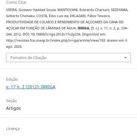
Como Citar
VIEIRA, Gustavo Haddad Souza; MANTOVANI, Everardo Chartuni; SEDIYAMA,
Gilberto Chohaku; COSTA, Édio Luiz da; DELAZARI, Fábio Teixeira.
PRODUTIVIDADE DE COLMOS E RENDIMENTO DE AÇÚCARES DA CANA-DE-
AÇÚCAR EM FUNÇÃO DE LÂMINAS DE ÁGUA.
IRRIGA
,
[S. l.]
, v. 17, n. 2, p. 234–
244, 2012. DOI: 10.15809/irriga.2012v17n2p234. Disponível em:
http://revistas.fca.unesp.br/index.php/irriga/article/view/183. Acesso em: 6
ago. 2026.
Fomatos de Citação
Edição
v. 17 n. 2 (2012): IRRIGA
Seção
Artigos
Licença