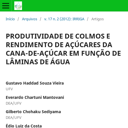
Início
/
Arquivos
/
v. 17 n. 2 (2012): IRRIGA
/
Artigos
PRODUTIVIDADE DE COLMOS E
RENDIMENTO DE AÇÚCARES DA
CANA-DE-AÇÚCAR EM FUNÇÃO DE
LÂMINAS DE ÁGUA
Gustavo Haddad Souza Vieira
UFV
Everardo Chartuni Mantovani
DEA/UFV
Gilberto Chohaku Sediyama
DEA/UFV
Édio Luiz da Costa