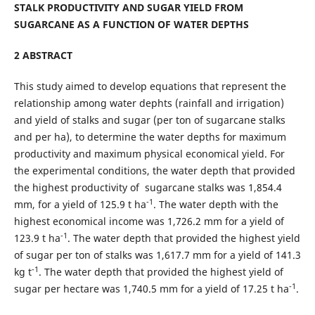
STALK PRODUCTIVITY AND SUGAR YIELD FROM
SUGARCANE AS A FUNCTION OF WATER DEPTHS
2 ABSTRACT
This study aimed to develop equations that represent the
relationship among water dephts (rainfall and irrigation)
and yield of stalks and sugar (per ton of sugarcane stalks
and per ha), to determine the water depths for maximum
productivity and maximum physical economical yield. For
the experimental conditions, the water depth that provided
the highest productivity of sugarcane stalks was 1,854.4
-1
mm, for a yield of 125.9 t ha
. The water depth with the
highest economical income was 1,726.2 mm for a yield of
-1
123.9 t ha
. The water depth that provided the highest yield
of sugar per ton of stalks was 1,617.7 mm for a yield of 141.3
-1
kg t
. The water depth that provided the highest yield of
-1
sugar per hectare was 1,740.5 mm for a yield of 17.25 t ha
.