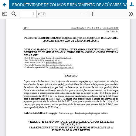
PRODUTIVIDADE DE COLMOS E RENDIMENTO DE AÇÚCARES DA CANA-DE-AÇÚCAR EM FUNÇÃO DE LÂMINAS DE ÁGUA