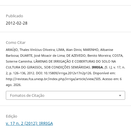
Publicado
2012-02-28
Como Citar
ARAÚJO, Thales Vinícius Oliveira; LIMA, Alan Dinis; MARINHO, Albanise
Barbosa; DUARTE, José Moacir de Lima; DE AZEVEDO, Benito Moreira; COSTA,
Solerne Caminha. LÂMINAS DE IRRIGAÇÃO E COBERTURAS DO SOLO NA
CULTURA DO GIRASSOL, SOB CONDIÇÕES SEMIÁRIDAS.
IRRIGA
,
[S. l.]
, v. 17, n.
2, p. 126–136, 2012. DOI: 10.15809/irriga.2012v17n2p126. Disponível em:
http://revistas.fca.unesp.br/index.php/irriga/article/view/505. Acesso em: 6
ago. 2026.
Fomatos de Citação
Edição
v. 17 n. 2 (2012): IRRIGA