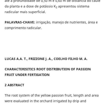
até a profundidade de 0,50 m e 0,60 m de distância do caule
da planta e a dose de potássio K
apresentou sistema
2
radicular mais superficial.
PALAVRAS-CHAVE:
irrigação, manejo de nutrientes, área e
comprimento radicular.
LUCAS A.A. T., FRIZZONE J. A., COELHO FILHO M. A.
CHARACTERISITICS ROOT DISTRIBUTION OF PASSION
FRUIT UNDER FERTIGATION
2
ABSTRACT
The root system of the yellow passion fruit, length and area
were evaluated in the orchard irrigated by drip and