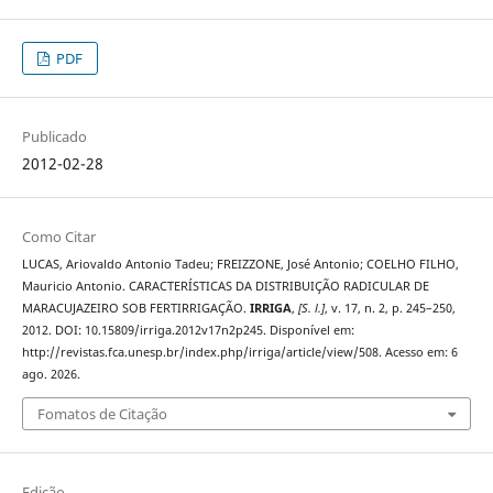
PDF
Publicado
2012-02-28
Como Citar
LUCAS, Ariovaldo Antonio Tadeu; FREIZZONE, José Antonio; COELHO FILHO,
Mauricio Antonio. CARACTERÍSTICAS DA DISTRIBUIÇÃO RADICULAR DE
MARACUJAZEIRO SOB FERTIRRIGAÇÃO.
IRRIGA
,
[S. l.]
, v. 17, n. 2, p. 245–250,
2012. DOI: 10.15809/irriga.2012v17n2p245. Disponível em:
http://revistas.fca.unesp.br/index.php/irriga/article/view/508. Acesso em: 6
ago. 2026.
Fomatos de Citação
Edição