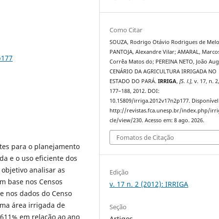
Como Citar
SOUZA, Rodrigo Otávio Rodrigues de Melo
PANTOJA, Alexandre Vilar; AMARAL, Marco
p177
Corrêa Matos do; PEREINA NETO, João Aug
CENÁRIO DA AGRICULTURA IRRIGADA NO
ESTADO DO PARÁ.
IRRIGA
,
[S. l.]
, v. 17, n. 2
177–188, 2012. DOI:
10.15809/irriga.2012v17n2p177. Disponível
http://revistas.fca.unesp.br/index.php/irri
cle/view/230. Acesso em: 8 ago. 2026.
Fomatos de Citação
tes para o planejamento
da e o uso eficiente dos
objetivo analisar as
Edição
com base nos Censos
v. 17 n. 2 (2012): IRRIGA
se nos dados do Censo
ma área irrigada de
Seção
 611% em relação ao ano
Artigos