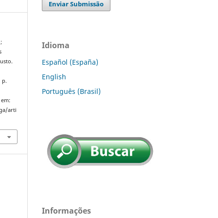
Enviar Submissão
;
Idioma
s
Español (España)
usto.
English
, p.
Português (Brasil)
 em:
ga/arti
Informações