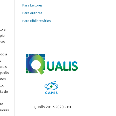
Para Leitores
Para Autores
Para Bibliotecários
co a
pio
sas
ado a
o
orais
ga são
itos
co.
ta de
ara
Qualis 2017-2020 -
B1
aiores