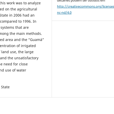
detalhes podem ser obtidos em
 this work was to analyze
http://creativecommons.org/license
ased on the agricultural
nc-nd/4.0
State in 2006 had an
% compared to 1996. In
 systems that are
d among the main methods.
ated area and the “Guamá”
ntration of irrigated
 land use, the large
 and the unsatisfactory
he need for close
and use of water
 State