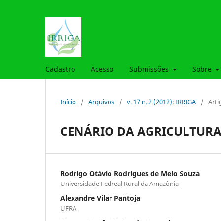
Cadastro
Acesso
Submissões
Sobre
Início
/
Arquivos
/
v. 17 n. 2 (2012): IRRIGA
/
Arti
CENÁRIO DA AGRICULTURA
Rodrigo Otávio Rodrigues de Melo Souza
Universidade Fedreal Rural da Amazônia
Alexandre Vilar Pantoja
UFRA