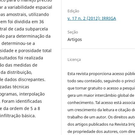
ar a variabilidade espacial
Edição
eas amostrais, utilizando
v. 17 n. 2 (2012): IRRIGA
em foi dividida em 36
tral de cada subparcela
Seção
solo para determinação da
Artigos
e, determinou-se a
sidade e porosidade total
sultados foi realizada
Licença
ção das medidas de
da distribuição,
Esta revista proporciona acesso públi
e dados discrepantes.
todo seu conteúdo, seguindo o princí
izadas técnicas
que tornar gratuito o acesso a pesqui
iogramas, interpolação
gera um maior intercâmbio global de
 Foram identificadas
conhecimento. Tal acesso está associ
e da ordem de 5 a 8
um crescimento da leitura e citação d
nfiltração básica.
trabalho de um autor. Os direitos aut
dos artigos publicados na Revista Irri
de propriedade dos autores, com dire