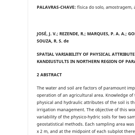
PALAVRAS-CHAVE:
física do solo, amostragem, 
JOSÉ, J. V.; REZENDE, R.; MARQUES, P. A. A.; GO
SOUZA, R. S. de
SPATIAL VARIABILITY OF PHYSICAL ATTRIBUTE
KANDIUSTULTS IN NORTHERN REGION OF PA
2 ABSTRACT
The water and soil are factors of paramount imp
operation of an agricultural area. Knowledge of t
physical and hydraulic attributes of the soil is th
irrigation management. The objective of this wor
variability of the physico-hydric soils for two s
geostatistical methods. Each sampling area was d
x 2 m, and at the midpoint of each subplot there