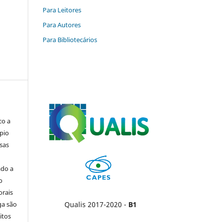
Para Leitores
Para Autores
Para Bibliotecários
co a
pio
sas
ado a
o
orais
ga são
Qualis 2017-2020 -
B1
itos