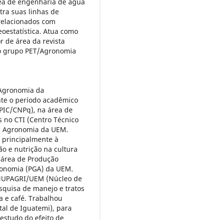
ea de engenharia de água
tra suas linhas de
relacionados com
eoestatística. Atua como
or de área da revista
do grupo PET/Agronomia
Agronomia da
te o período acadêmico
/PIC/CNPq), na área de
 no CTI (Centro Técnico
de Agronomia da UEM.
 principalmente à
ão e nutrição na cultura
 área de Produção
ronomia (PGA) da UEM.
o NUPAGRI/UEM (Núcleo de
esquisa de manejo e tratos
la e café. Trabalhou
al de Iguatemi), para
estudo do efeito de