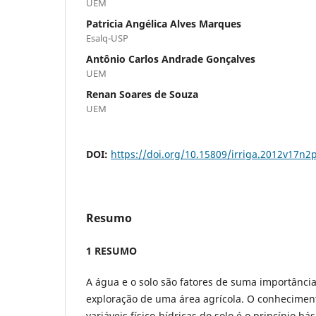
UEM
Patricia Angélica Alves Marques
Esalq-USP
Antônio Carlos Andrade Gonçalves
UEM
Renan Soares de Souza
UEM
DOI:
https://doi.org/10.15809/irriga.2012v17n2
Resumo
1 RESUMO
A água e o solo são fatores de suma importânci
exploração de uma área agrícola. O conheciment
variáveis físico-hídricas do solo é o princípio b