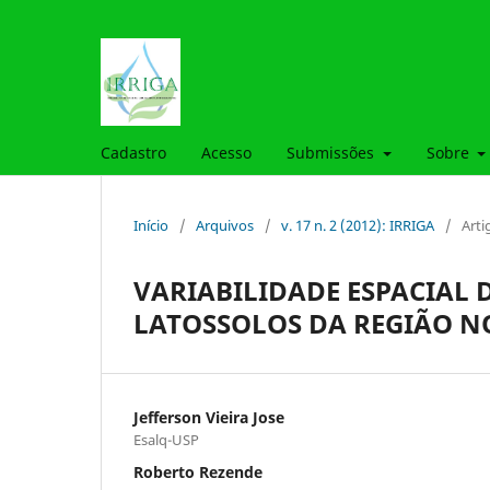
Cadastro
Acesso
Submissões
Sobre
Início
/
Arquivos
/
v. 17 n. 2 (2012): IRRIGA
/
Arti
VARIABILIDADE ESPACIAL D
LATOSSOLOS DA REGIÃO N
Jefferson Vieira Jose
Esalq-USP
Roberto Rezende