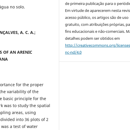
de primeira publicação para o periódi
água no solo.
Em virtude de aparecerem nesta revis
acesso público, os artigos são de uso
gratuito, com atribuições próprias, p
fins educacionais e não-comerciais. M
NÇALVES, A. C. A.;
detalhes podem ser obtidos em
http://creativecommons.org/license
S OF AN ARENIC
nc-nd/4.0
RANA
ortance for the proper
he variability of the
e basic principle for the
k was to study the spatial
ampling areas, using
ivided into 36 plots of 2
 was a test of water