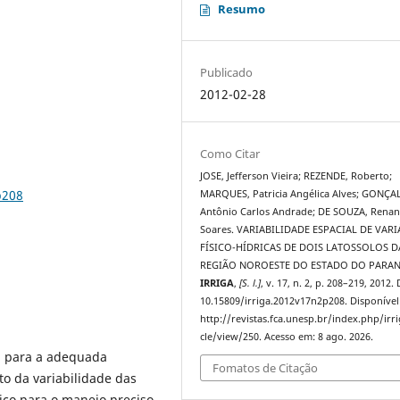
Resumo
Publicado
2012-02-28
Como Citar
JOSE, Jefferson Vieira; REZENDE, Roberto;
p208
MARQUES, Patricia Angélica Alves; GONÇA
Antônio Carlos Andrade; DE SOUZA, Rena
Soares. VARIABILIDADE ESPACIAL DE VARI
FÍSICO-HÍDRICAS DE DOIS LATOSSOLOS D
REGIÃO NOROESTE DO ESTADO DO PARAN
IRRIGA
,
[S. l.]
, v. 17, n. 2, p. 208–219, 2012.
10.15809/irriga.2012v17n2p208. Disponível
http://revistas.fca.unesp.br/index.php/irri
cle/view/250. Acesso em: 8 ago. 2026.
a para a adequada
Fomatos de Citação
o da variabilidade das
ásico para o manejo preciso