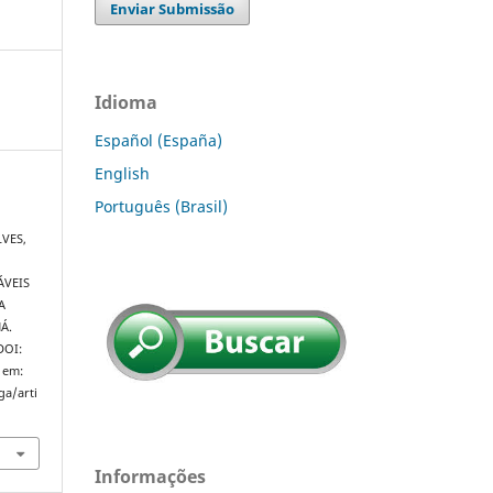
Enviar Submissão
Idioma
Español (España)
English
Português (Brasil)
LVES,
n
ÁVEIS
A
Á.
 DOI:
 em:
ga/arti
Informações