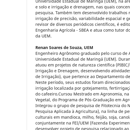
Universidade Estadual de Maringá (UEM), na ár
e solo e irrigação e drenagem, nas quais concen
pesquisa. Também tem desenvolvido trabalhos 
irrigação de precisão, variabilidade espacial e g
revisor de diversos periódicos científicos, é edit
Engenharia Agrícola - SBEA e atua como tutor 
da UEM.
Renan Soares de Souza,
UEM
Engenheiro Agrônomo graduado pelo curso de 
Universidade Estadual de Maringá (UEM). Duran
atuou em projetos de natureza científica (PIBIC
Irrigação e Drenagem, desenvolvendo atividades
de Irrigação), que pertence ao Departamento 
Neste período, seus estudos foram direcionados
irrigação localizada por gotejamento, fertirrigaç
do cafeeiro.Cursou Mestrado em Agronomia, na
Vegetal, do Programa de Pós-Graduação em Ag
Integrou o grupo de pesquisa de Fitotecnia d
Pesquisa Aplicada à Agricultura), na linha de p
culturais em mandioca, milho, feijão, soja, cano
conjuntamente na FEI/UEM (Fazenda Experiment
desenvolver projeto de pesquisa relacionado ao 