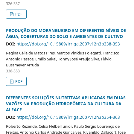
326-337
PDF
PRODUÇÃO DO MORANGUEIRO EM DIFERENTES NÍVEIS DE
ÁGUA, COBERTURAS DO SOLO E AMBIENTES DE CULTIVO
DOI:
https://doi.org/10.15809/irriga.2007v12n3p338-353
Regina Célia de Matos Pires, Marcos Vinícius Folegatti, Francisco
Antonio Passos, Emílio Sakai, Tonny José Araújo Silva, Flávio
Bussmeyer Arruda
338-353
PDF
DIFERENTES SOLUÇÕES NUTRITIVAS APLICADAS EM DUAS
VAZÕES NA PRODUÇÃO HIDROPÔNICA DA CULTURA DA
ALFACE
DOI:
https://doi.org/10.15809/irriga.2007v12n3p354-363
Roberto Rezende, Celso Helbel Júnior, Paulo Sérgio Lourenço de
Freitas, Antonio Carlos Andrade Gonçalves, Rivanildo Dallacort, José