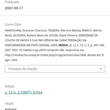
Publicado
2007-09-17
Como Citar
MANTOVANI, Everardo Chartuni; TEIXEIRA, Marconi Batista; RAMOS, Márcio
Mota; OLIVEIRA, Rubens Alves de; SOUZA, Darik Oliveira. DENSIDADE DE
COLETA DE DADOS E SUA INFLUÊNCIA NA CARACTERIZAÇÃO DA
UNIFORMIDADE EM PIVÔ CENTRAL LEPA.
IRRIGA
,
[S. l.]
, v. 12, n. 3, p. 297–306,
2007. DOI: 10.15809/irriga.2007v12n3p297-306. Disponível em:
http://revistas.fca.unesp.br/index.php/irriga/article/view/3308. Acesso em: 8
ago. 2026.
Fomatos de Citação
Edição
v. 12 n. 3 (2007): Irriga
Seção
Artigos