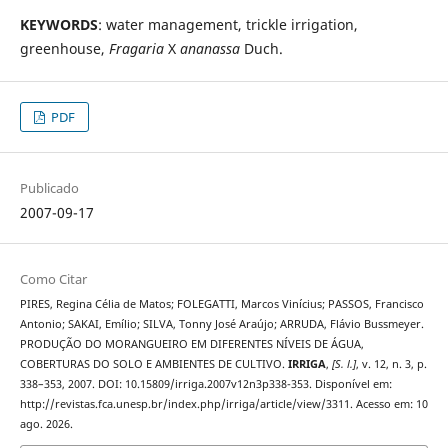
KEYWORDS
: water management, trickle irrigation,
greenhouse,
Fragaria
X
ananassa
Duch.
PDF
Publicado
2007-09-17
Como Citar
PIRES, Regina Célia de Matos; FOLEGATTI, Marcos Vinícius; PASSOS, Francisco
Antonio; SAKAI, Emílio; SILVA, Tonny José Araújo; ARRUDA, Flávio Bussmeyer.
PRODUÇÃO DO MORANGUEIRO EM DIFERENTES NÍVEIS DE ÁGUA,
COBERTURAS DO SOLO E AMBIENTES DE CULTIVO.
IRRIGA
,
[S. l.]
, v. 12, n. 3, p.
338–353, 2007. DOI: 10.15809/irriga.2007v12n3p338-353. Disponível em:
http://revistas.fca.unesp.br/index.php/irriga/article/view/3311. Acesso em: 10
ago. 2026.