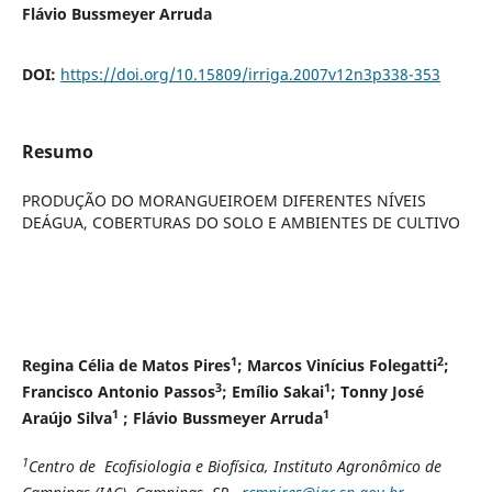
Flávio Bussmeyer Arruda
DOI:
https://doi.org/10.15809/irriga.2007v12n3p338-353
Resumo
PRODUÇÃO DO MORANGUEIROEM DIFERENTES NÍVEIS
DEÁGUA, COBERTURAS DO SOLO E AMBIENTES DE CULTIVO
1
2
Regina Célia de Matos Pires
; Marcos Vinícius Folegatti
;
3
1
Francisco Antonio Passos
; Emílio Sakai
; Tonny José
1
1
Araújo Silva
; Flávio Bussmeyer Arruda
1
Centro de Ecofisiologia e Biofísica, Instituto Agronômico de