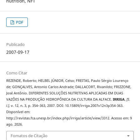
nutrition, NFT
PDF
Publicado
2007-09-17
Como Citar
REZENDE, Roberto; HELBEL JÚNIOR, Celso; FREITAS, Paulo Sérgio Lourenço
de; GONÇALVES, Antonio Carlos Andrade; DALLACORT, Rivanildo; FRIZZONE,
José Antônio. DIFERENTES SOLUÇÕES NUTRITIVAS APLICADAS EM DUAS
VAZÕES NA PRODUÇÃO HIDROPÔNICA DA CULTURA DA ALFACE.
IRRIGA
,
[S.
l.]
, v. 12, n. 3, p. 354–363, 2007. DOI: 10.15809/irriga.2007v12n3p354-363.
Disponível em:
http://revistas.fca.unesp.br/index.php/irriga/article/view/3312. Acesso em: 9
ago. 2026.
Fomatos de Citação