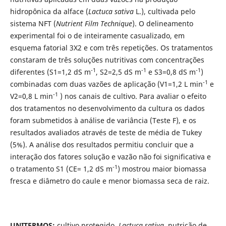
hidropônica da alface (
Lactuca sativa
L.), cultivada pelo
sistema NFT (
Nutrient Film Technique
). O delineamento
experimental foi o de inteiramente casualizado, em
esquema fatorial 3X2 e com três repetições. Os tratamentos
constaram de três soluções nutritivas com concentrações
-1
-1
-1
diferentes (S1=1,2 dS m
, S2=2,5 dS m
e S3=0,8 dS m
)
-1
combinadas com duas vazões de aplicação (V1=1,2 L min
e
-1
V2=0,8 L min
) nos canais de cultivo. Para avaliar o efeito
dos tratamentos no desenvolvimento da cultura os dados
foram submetidos à análise de variância (Teste F), e os
resultados avaliados através de teste de média de Tukey
(5%). A análise dos resultados permitiu concluir que a
interação dos fatores solução e vazão não foi significativa e
-1
o tratamento S1 (CE= 1,2 dS m
) mostrou maior biomassa
fresca e diâmetro do caule e menor biomassa seca de raiz.
UNITERMOS:
cultivo protegido,
Lactuca sativa
, nutrição de