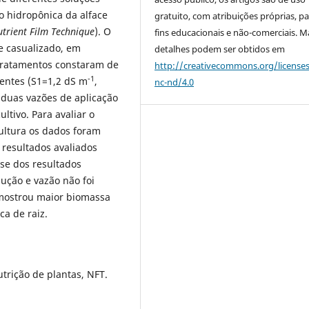
o hidropônica da alface
gratuito, com atribuições próprias, p
trient Film Technique
). O
fins educacionais e não-comerciais. M
e casualizado, em
detalhes podem ser obtidos em
 tratamentos constaram de
http://creativecommons.org/license
-1
rentes (S1=1,2 dS m
,
nc-nd/4.0
duas vazões de aplicação
ultivo. Para avaliar o
ultura os dados foram
s resultados avaliados
ise dos resultados
lução e vazão não foi
mostrou maior biomassa
a de raiz.
utrição de plantas, NFT.