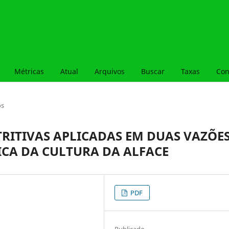
Métricas
Atual
Arquivos
Buscar
Taxas
Con
os
RITIVAS APLICADAS EM DUAS VAZÕE
CA DA CULTURA DA ALFACE
PDF
Publicado