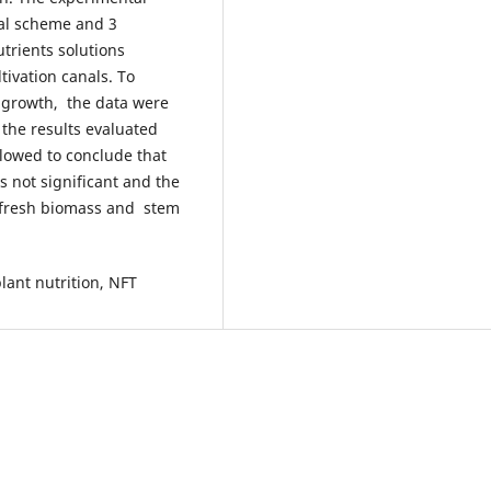
ial scheme and 3
utrients solutions
tivation canals. To
p growth, the data were
 the results evaluated
llowed to conclude that
s not significant and the
 fresh biomass and stem
plant nutrition, NFT