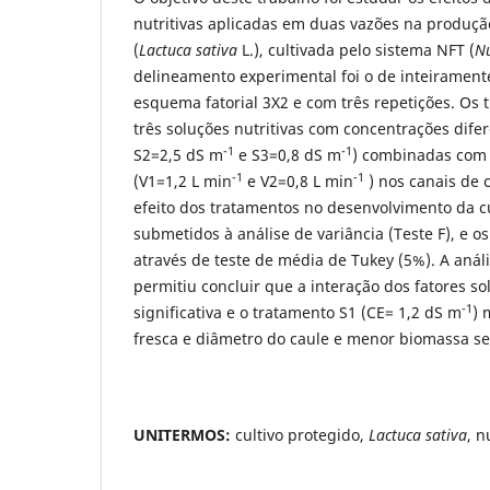
nutritivas aplicadas em duas vazões na produçã
(
Lactuca sativa
L.), cultivada pelo sistema NFT (
Nu
delineamento experimental foi o de inteirament
esquema fatorial 3X2 e com três repetições. Os
três soluções nutritivas com concentrações dife
-1
-1
S2=2,5 dS m
e S3=0,8 dS m
) combinadas com 
-1
-1
(V1=1,2 L min
e V2=0,8 L min
) nos canais de c
efeito dos tratamentos no desenvolvimento da c
submetidos à análise de variância (Teste F), e o
através de teste de média de Tukey (5%). A anál
permitiu concluir que a interação dos fatores so
-1
significativa e o tratamento S1 (CE= 1,2 dS m
) 
fresca e diâmetro do caule e menor biomassa sec
UNITERMOS:
cultivo protegido,
Lactuca sativa
, n