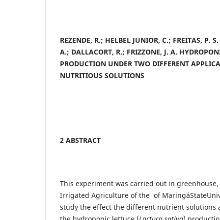
REZENDE, R.; HELBEL JUNIOR, C.; FREITAS, P. S.
A.; DALLACORT, R.; FRIZZONE, J. A. HYDROPO
PRODUCTION UNDER TWO DIFFERENT APPLIC
NUTRITIOUS SOLUTIONS
2 ABSTRACT
This experiment was carried out in greenhouse, 
Irrigated Agriculture of the of MaringáStateUniv
study the effect the different nutrient solutions
the hydroponic lettuce (
Lactuca sativa
) producti