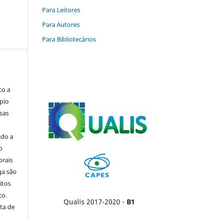
Para Leitores
Para Autores
Para Bibliotecários
co a
pio
sas
ado a
o
orais
ga são
itos
co.
Qualis 2017-2020 -
B1
ta de