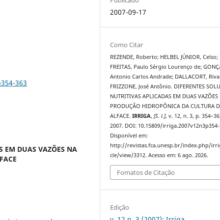
2007-09-17
Como Citar
REZENDE, Roberto; HELBEL JÚNIOR, Celso;
FREITAS, Paulo Sérgio Lourenço de; GONÇ
Antonio Carlos Andrade; DALLACORT, Riva
p354-363
FRIZZONE, José Antônio. DIFERENTES SOL
NUTRITIVAS APLICADAS EM DUAS VAZÕES
PRODUÇÃO HIDROPÔNICA DA CULTURA 
ALFACE.
IRRIGA
,
[S. l.]
, v. 12, n. 3, p. 354–36
2007. DOI: 10.15809/irriga.2007v12n3p354-
Disponível em:
http://revistas.fca.unesp.br/index.php/irri
S EM DUAS VAZÕES NA
cle/view/3312. Acesso em: 6 ago. 2026.
FACE
Fomatos de Citação
Edição
v. 12 n. 3 (2007): Irriga