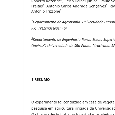
Roberto Rezende
; Celso Helbel Junior
; Paulo S
1
1
Freitas
; Antonio Carlos Andrade Gonçalves
; Ri
2
Antônio Frizzone
1
Departamento de Agronomia, Universidade Estadu
PR, rrezende@uem.br
2
Departamento de Engenharia Rural, Escola Superior
Queiroz”, Universidade de São Paulo, Piracicaba, S
1 RESUMO
O experimento foi conduzido em casa de vegeta
pesquisa em agricultura irrigada da Universida
O objetivo deste trabalho foi estudar os efeitos 