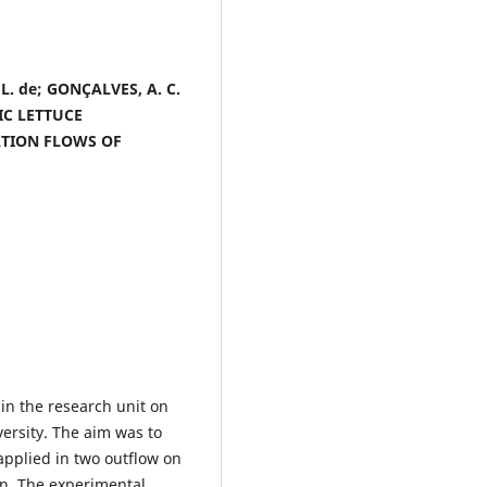
 L. de; GONÇALVES, A. C.
NIC LETTUCE
ATION FLOWS OF
in the research unit on
ersity. The aim was to
 applied in two outflow on
on. The experimental