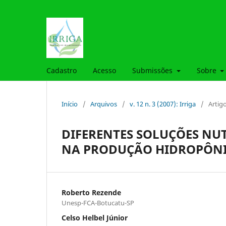
Cadastro
Acesso
Submissões
Sobre
Início
/
Arquivos
/
v. 12 n. 3 (2007): Irriga
/
Artig
DIFERENTES SOLUÇÕES NUT
NA PRODUÇÃO HIDROPÔNI
Roberto Rezende
Unesp-FCA-Botucatu-SP
Celso Helbel Júnior