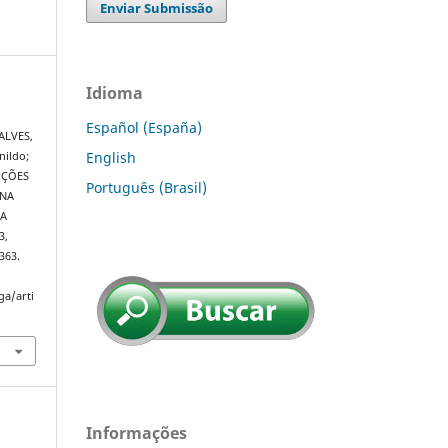
Enviar Submissão
Idioma
Español (España)
ALVES,
English
nildo;
UÇÕES
Português (Brasil)
 NA
DA
3,
363.
ga/arti
Informações