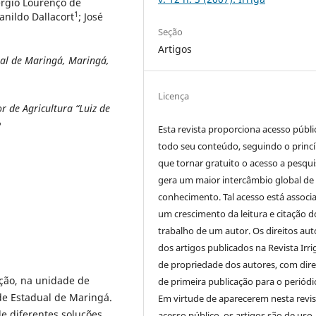
érgio Lourenço de
1
vanildo Dallacort
; José
Seção
Artigos
al de Maringá, Maringá,
Licença
 de Agricultura “Luiz de
P
Esta revista proporciona acesso públi
todo seu conteúdo, seguindo o princí
que tornar gratuito o acesso a pesqui
gera um maior intercâmbio global de
conhecimento. Tal acesso está associ
um crescimento da leitura e citação d
trabalho de um autor. Os direitos aut
dos artigos publicados na Revista Irri
de propriedade dos autores, com dire
ção, na unidade de
de primeira publicação para o periódi
de Estadual de Maringá.
Em virtude de aparecerem nesta revis
de diferentes soluções
acesso público, os artigos são de uso