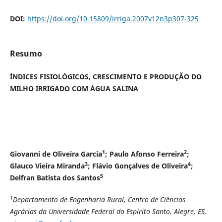
DOI:
https://doi.org/10.15809/irriga.2007v12n3p307-325
Resumo
ÍNDICES FISIOLÓGICOS, CRESCIMENTO E PRODUÇÃO DO
MILHO IRRIGADO COM ÁGUA SALINA
1
2
Giovanni de Oliveira Garcia
; Paulo Afonso Ferreira
;
3
4
Glauco Vieira Miranda
; Flávio Gonçalves de Oliveira
;
5
Delfran Batista dos Santos
1
Departamento de Engenharia Rural, Centro de Ciências
Agrárias da Universidade Federal do Espírito Santo, Alegre, ES,