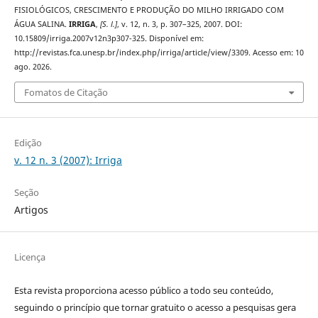
FISIOLÓGICOS, CRESCIMENTO E PRODUÇÃO DO MILHO IRRIGADO COM
ÁGUA SALINA.
IRRIGA
,
[S. l.]
, v. 12, n. 3, p. 307–325, 2007. DOI:
10.15809/irriga.2007v12n3p307-325. Disponível em:
http://revistas.fca.unesp.br/index.php/irriga/article/view/3309. Acesso em: 10
ago. 2026.
Fomatos de Citação
Edição
v. 12 n. 3 (2007): Irriga
Seção
Artigos
Licença
Esta revista proporciona acesso público a todo seu conteúdo,
seguindo o princípio que tornar gratuito o acesso a pesquisas gera