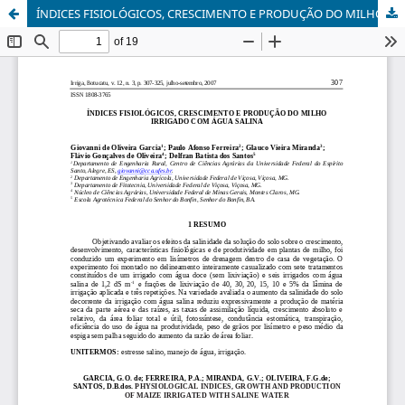
ÍNDICES FISIOLÓGICOS, CRESCIMENTO E PRODUÇÃO DO MILHO IRRIGADO COM ÁGUA SALINA