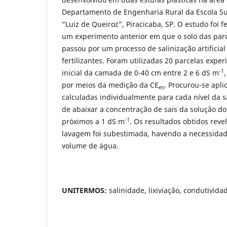
Departamento de Engenharia Rural da Escola Su
“Luiz de Queiroz”, Piracicaba, SP. O estudo foi f
um
experimento anterior em que o solo das par
passou por um processo de salinização artificia
fertilizantes. Foram utilizadas 20 parcelas expe
-1
inicial da camada de 0-40 cm entre 2 e 6 dS m
por meios da medição da CE
. Procurou-se apli
es
calculadas individualmente para cada nível da s
de abaixar a concentração de sais da solução do 
-1
próximos a 1 dS m
. Os resultados obtidos rev
lavagem foi subestimada, havendo a necessidad
volume de água.
UNITERMOS:
salinidade, lixiviação, condutividad