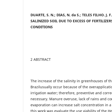
DUARTE, S. N.; DIAS, N. da S.; TELES FILHO.
J. 
SALINIZED SOIL DUE TO EXCESS OF FERTILIZ
CONDITIONS
2 ABSTRACT
The increase of the salinity in greenhouses of t
Brazilusually occur because of the overapplication
irrigation water; therefore, preventive and corre
necessary. Manure overuse, lack of rains and co
evaporation can increase salt concentration in a 
this work was evaluate the use viability of the 