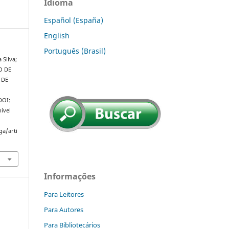
Idioma
Español (España)
English
Português (Brasil)
 Silva;
O DE
 DE
.
 DOI:
ível
ga/arti
Informações
Para Leitores
Para Autores
Para Bibliotecários