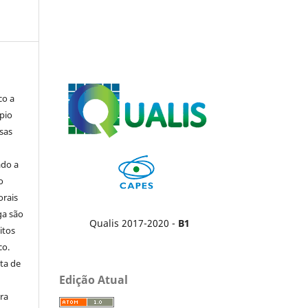
co a
pio
sas
ado a
o
orais
ga são
Qualis 2017-2020 -
B1
itos
co.
ta de
Edição Atual
ara