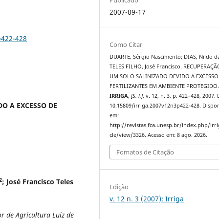
2007-09-17
p422-428
Como Citar
DUARTE, Sérgio Nascimento; DIAS, Nildo da
TELES FILHO, José Francisco. RECUPERAÇÃ
UM SOLO SALINIZADO DEVIDO A EXCESSO
FERTILIZANTES EM AMBIENTE PROTEGIDO
IRRIGA
,
[S. l.]
, v. 12, n. 3, p. 422–428, 2007.
O A EXCESSO DE
10.15809/irriga.2007v12n3p422-428. Dispon
em:
http://revistas.fca.unesp.br/index.php/irri
cle/view/3326. Acesso em: 8 ago. 2026.
Fomatos de Citação
2
; José Francisco Teles
Edição
v. 12 n. 3 (2007): Irriga
r de Agricultura Luiz de