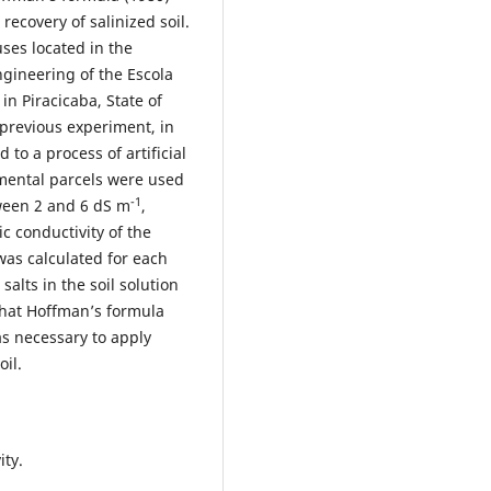
recovery of salinized soil.
ses located in the
gineering of the Escola
in Piracicaba, State of
 previous experiment, in
to a process of artificial
rimental parcels were used
-1
tween 2 and 6 dS m
,
c conductivity of the
was calculated for each
salts in the soil solution
that Hoffman’s formula
s necessary to apply
oil.
ity.