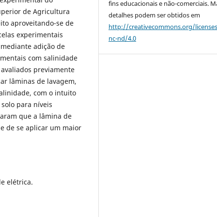
fins educacionais e não-comerciais. M
perior de Agricultura
detalhes podem ser obtidos em
eito aproveitando-se de
http://creativecommons.org/license
celas experimentais
nc-nd/4.0
l mediante adição de
rimentais com salinidade
, avaliados previamente
car lâminas de lavagem,
alinidade, com o intuito
solo para níveis
elaram que a lâmina de
e de se aplicar um maior
e elétrica.