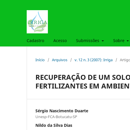
Cadastro
Acesso
Submissões
Sobre
Início
/
Arquivos
/
v. 12 n. 3 (2007): Irriga
/
Artig
RECUPERAÇÃO DE UM SOLO
FERTILIZANTES EM AMBIEN
Sérgio Nascimento Duarte
Unesp-FCA-Botucatu-SP
Nildo da Silva Dias