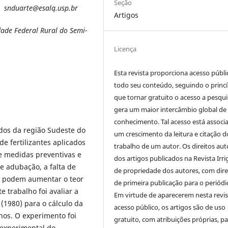
Seção
P, snduarte@esalq.usp.br
Artigos
ade Federal Rural do Semi-
Licença
Esta revista proporciona acesso públi
todo seu conteúdo, seguindo o princí
que tornar gratuito o acesso a pesqui
gera um maior intercâmbio global de
conhecimento. Tal acesso está associ
dos da região Sudeste do
um crescimento da leitura e citação d
e fertilizantes aplicados
trabalho de um autor. Os direitos aut
ue medidas preventivas e
dos artigos publicados na Revista Irri
e adubação, a falta de
de propriedade dos autores, com dire
o podem aumentar o teor
de primeira publicação para o periódi
e trabalho foi avaliar a
Em virtude de aparecerem nesta revis
(1980) para o cálculo da
acesso público, os artigos são de uso
nos. O experimento foi
gratuito, com atribuições próprias, p
 experimental do