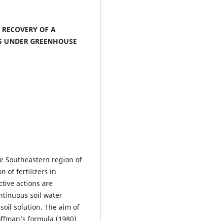
F. RECOVERY OF A
ERS UNDER GREENHOUSE
he Southeastern region of
 of fertilizers in
ctive actions are
ntinuous soil water
soil solution. The aim of
Hoffman’s formula (1980)