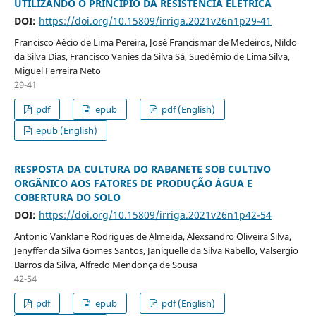
UTILIZANDO O PRINCÍPIO DA RESISTÊNCIA ELÉTRICA
DOI:
https://doi.org/10.15809/irriga.2021v26n1p29-41
Francisco Aécio de Lima Pereira, José Francismar de Medeiros, Nildo
da Silva Dias, Francisco Vanies da Silva Sá, Suedêmio de Lima Silva,
Miguel Ferreira Neto
29-41
pdf
epub
pdf (English)
epub (English)
RESPOSTA DA CULTURA DO RABANETE SOB CULTIVO
ORGÂNICO AOS FATORES DE PRODUÇÃO ÁGUA E
COBERTURA DO SOLO
DOI:
https://doi.org/10.15809/irriga.2021v26n1p42-54
Antonio Vanklane Rodrigues de Almeida, Alexsandro Oliveira Silva,
Jenyffer da Silva Gomes Santos, Janiquelle da Silva Rabello, Valsergio
Barros da Silva, Alfredo Mendonça de Sousa
42-54
pdf
epub
pdf (English)