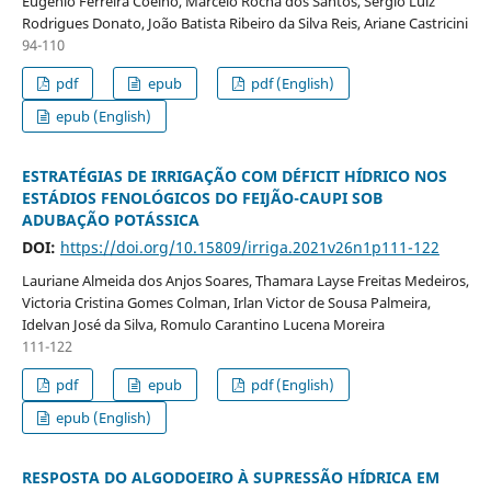
Eugênio Ferreira Coelho, Marcelo Rocha dos Santos, Sérgio Luiz
Rodrigues Donato, João Batista Ribeiro da Silva Reis, Ariane Castricini
94-110
pdf
epub
pdf (English)
epub (English)
ESTRATÉGIAS DE IRRIGAÇÃO COM DÉFICIT HÍDRICO NOS
ESTÁDIOS FENOLÓGICOS DO FEIJÃO-CAUPI SOB
ADUBAÇÃO POTÁSSICA
DOI:
https://doi.org/10.15809/irriga.2021v26n1p111-122
Lauriane Almeida dos Anjos Soares, Thamara Layse Freitas Medeiros,
Victoria Cristina Gomes Colman, Irlan Victor de Sousa Palmeira,
Idelvan José da Silva, Romulo Carantino Lucena Moreira
111-122
pdf
epub
pdf (English)
epub (English)
RESPOSTA DO ALGODOEIRO À SUPRESSÃO HÍDRICA EM