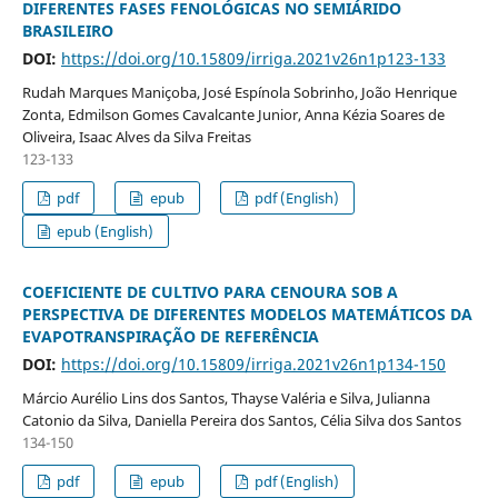
DIFERENTES FASES FENOLÓGICAS NO SEMIÁRIDO
BRASILEIRO
DOI:
https://doi.org/10.15809/irriga.2021v26n1p123-133
Rudah Marques Maniçoba, José Espínola Sobrinho, João Henrique
Zonta, Edmilson Gomes Cavalcante Junior, Anna Kézia Soares de
Oliveira, Isaac Alves da Silva Freitas
123-133
pdf
epub
pdf (English)
epub (English)
COEFICIENTE DE CULTIVO PARA CENOURA SOB A
PERSPECTIVA DE DIFERENTES MODELOS MATEMÁTICOS DA
EVAPOTRANSPIRAÇÃO DE REFERÊNCIA
DOI:
https://doi.org/10.15809/irriga.2021v26n1p134-150
Márcio Aurélio Lins dos Santos, Thayse Valéria e Silva, Julianna
Catonio da Silva, Daniella Pereira dos Santos, Célia Silva dos Santos
134-150
pdf
epub
pdf (English)