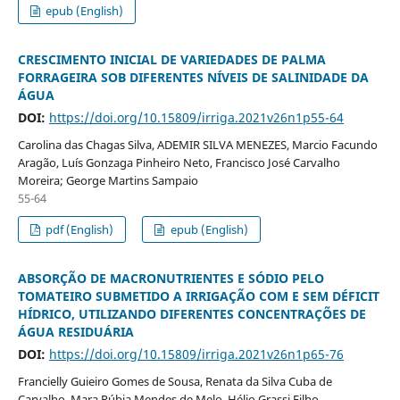
epub (English)
CRESCIMENTO INICIAL DE VARIEDADES DE PALMA
FORRAGEIRA SOB DIFERENTES NÍVEIS DE SALINIDADE DA
ÁGUA
DOI:
https://doi.org/10.15809/irriga.2021v26n1p55-64
Carolina das Chagas Silva, ADEMIR SILVA MENEZES, Marcio Facundo
Aragão, Luís Gonzaga Pinheiro Neto, Francisco José Carvalho
Moreira; George Martins Sampaio
55-64
pdf (English)
epub (English)
ABSORÇÃO DE MACRONUTRIENTES E SÓDIO PELO
TOMATEIRO SUBMETIDO A IRRIGAÇÃO COM E SEM DÉFICIT
HÍDRICO, UTILIZANDO DIFERENTES CONCENTRAÇÕES DE
ÁGUA RESIDUÁRIA
DOI:
https://doi.org/10.15809/irriga.2021v26n1p65-76
Francielly Guieiro Gomes de Sousa, Renata da Silva Cuba de
Carvalho, Mara Rúbia Mendes de Melo, Hélio Grassi Filho