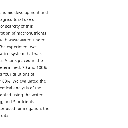
conomic development and
agricultural use of
 scarcity of this
rption of macronutrients
 with wastewater, under
 The experiment was
gation system that was
s A tank placed in the
 determined: 70 and 100%
d four dilutions of
 100%. We evaluated the
mical analysis of the
rigated using the water
g, and S nutrients.
r used for irrigation, the
uits.