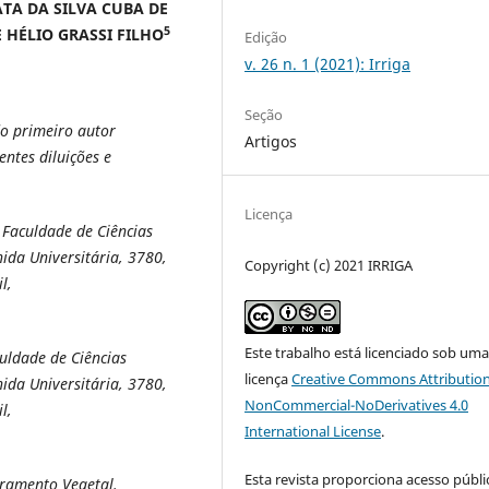
ATA DA SILVA CUBA DE
5
 HÉLIO GRASSI FILHO
Edição
v. 26 n. 1 (2021): Irriga
Seção
o primeiro autor
Artigos
entes diluições e
Licença
Faculdade de Ciências
da Universitária, 3780,
Copyright (c) 2021 IRRIGA
l,
Este trabalho está licenciado sob um
uldade de Ciências
licença
Creative Commons Attribution
da Universitária, 3780,
NonCommercial-NoDerivatives 4.0
l,
International License
.
Esta revista proporciona acesso públi
ramento Vegetal.