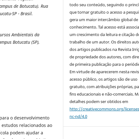
todo seu conteúdo, seguindo o princí
ampus de Botucatu). Rua
que tornar gratuito o acesso a pesqui
catu-SP - Brasil.
gera um maior intercâmbio global de
conhecimento. Tal acesso está associ
um crescimento da leitura e citação d
cursos Ambientais da
trabalho de um autor. Os direitos aut
ampus Botucatu (SP),
dos artigos publicados na Revista Irri
de propriedade dos autores, com dire
de primeira publicação para o periódi
Em virtude de aparecerem nesta revis
acesso público, os artigos são de uso
gratuito, com atribuições próprias, p
fins educacionais e não-comerciais. M
detalhes podem ser obtidos em
http://creativecommons.org/license
nc-nd/4.0
para o desenvolvimento
 estudos relacionados ao
ícola podem ajudar a