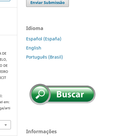
Enviar Submissão
Idioma
Español (España)
English
A DE
Português (Brasil)
ELO,
ÃO DE
TEIRO
ICIT
I:
el em:
ga/arti
Informações