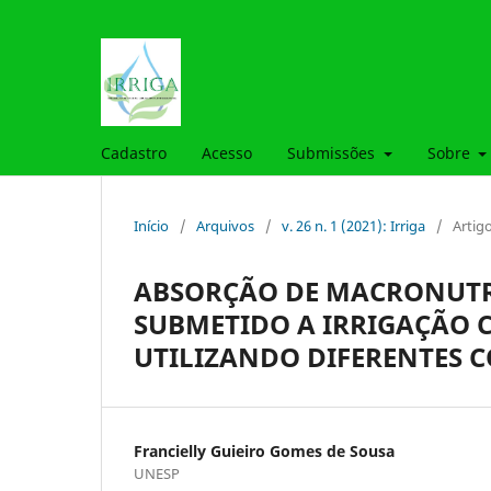
Cadastro
Acesso
Submissões
Sobre
Início
/
Arquivos
/
v. 26 n. 1 (2021): Irriga
/
Artig
ABSORÇÃO DE MACRONUTRI
SUBMETIDO A IRRIGAÇÃO C
UTILIZANDO DIFERENTES 
Francielly Guieiro Gomes de Sousa
UNESP