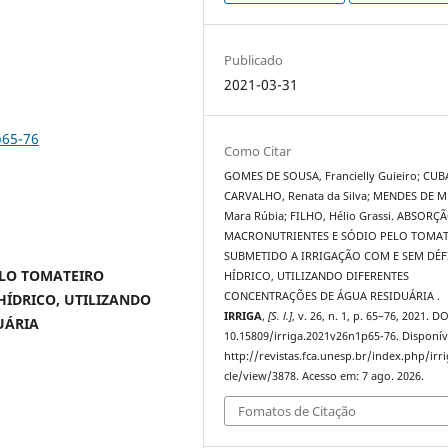
Publicado
2021-03-31
p65-76
Como Citar
GOMES DE SOUSA, Francielly Guieiro; CUB
CARVALHO, Renata da Silva; MENDES DE M
Mara Rúbia; FILHO, Hélio Grassi. ABSORÇ
MACRONUTRIENTES E SÓDIO PELO TOMA
SUBMETIDO A IRRIGAÇÃO COM E SEM DÉF
ELO TOMATEIRO
HÍDRICO, UTILIZANDO DIFERENTES
CONCENTRAÇÕES DE ÁGUA RESIDUÁRIA .
HÍDRICO, UTILIZANDO
IRRIGA
,
[S. l.]
, v. 26, n. 1, p. 65–76, 2021. DO
UÁRIA
10.15809/irriga.2021v26n1p65-76. Disponív
http://revistas.fca.unesp.br/index.php/irri
cle/view/3878. Acesso em: 7 ago. 2026.
Fomatos de Citação