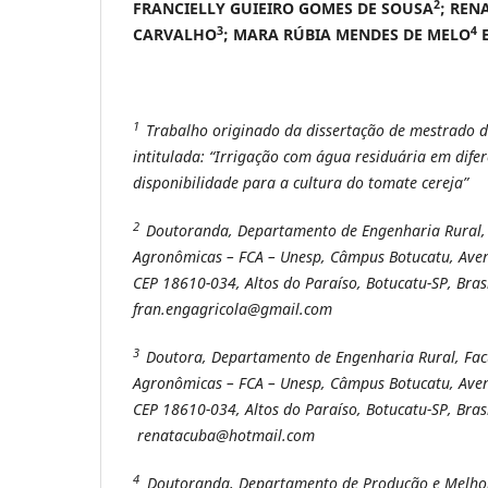
2
FRANCIELLY GUIEIRO GOMES DE SOUSA
; REN
3
4
CARVALHO
; MARA RÚBIA MENDES DE MELO
E
1
Trabalho originado da dissertação de mestrado d
intitulada: “Irrigação com água residuária em difer
disponibilidade para a cultura do tomate cereja”
2
Doutoranda, Departamento de Engenharia Rural, 
Agronômicas – FCA – Unesp, Câmpus Botucatu, Aveni
CEP 18610-034, Altos do Paraíso, Botucatu-SP, Brasi
fran.engagricola@gmail.com
3
Doutora, Departamento de Engenharia Rural, Fac
Agronômicas – FCA – Unesp, Câmpus Botucatu, Aveni
CEP 18610-034, Altos do Paraíso, Botucatu-SP, Brasi
renatacuba@hotmail.com
4
Doutoranda, Departamento de Produção e Melho