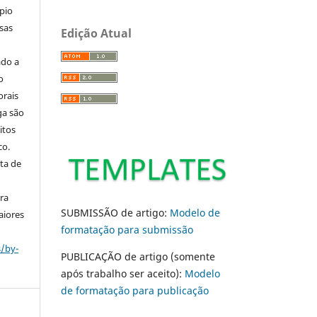
pio
sas
Edição Atual
ado a
o
orais
ga são
itos
co.
ta de
ara
SUBMISSÃO de artigo:
Modelo de
aiores
formatação para submissão
s/by-
PUBLICAÇÃO de artigo (somente
após trabalho ser aceito):
Modelo
de formatação para publicação