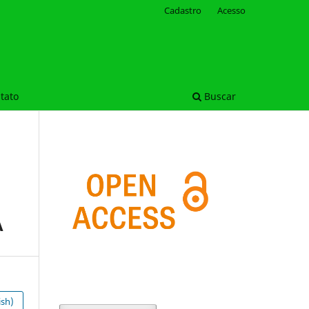
Cadastro
Acesso
tato
Buscar
A
ish)