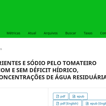
Métricas
Atual
Arquivos
Buscar
Taxas
Con
os
ENTES E SÓDIO PELO TOMATEIRO
OM E SEM DÉFICIT HÍDRICO,
CONCENTRAÇÕES DE ÁGUA RESIDUÁRI
pdf
epub
pdf (English)
epub (Engl