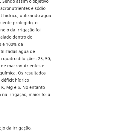
 Sendo assim o objetivo
macronutrientes e sódio
t hídrico, utilizando água
iente protegido, o
nejo da irrigação foi
talado dentro do
0 e 100% da
tilizadas água de
quatro diluições: 25, 50,
o de macronutrientes e
e química. Os resultados
déficit hídrico
 K, Mg e S. No entanto
na irrigação, maior foi a
jo da irrigação,