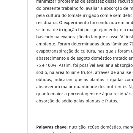
minimizar problemas de escassez desse recurso.
do presente trabalho foi avaliar a absorção de 
pela cultura do tomate irrigado com e sem défici
residuária. O experimento foi conduzido em amb
sistema de irrigação foi por gotejamento, e o ma
baseado na evaporação do tanque classe ‘A’ ins
ambiente. Foram determinadas duas lâminas: 7
evapotranspiração da cultura, nas quais foram u
abastecimento e de esgoto doméstico tratado em 
75 e 100%. Assim, foi possível avaliar a absorçã
sódio, na área foliar e frutos, através de anális
obtidos, indicaram que as plantas irrigadas com 
absorveram maior quantidade dos nutrientes N,
quanto maior a porcentagem de água residuária 
absorção de sódio pelas plantas e frutos.
Palavras chave
: nutrição, reúso doméstico, mane