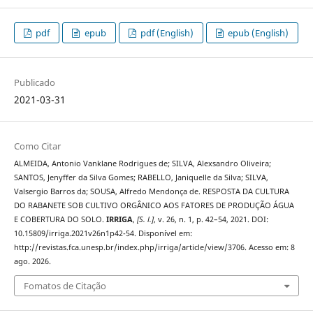
pdf
epub
pdf (English)
epub (English)
Publicado
2021-03-31
Como Citar
ALMEIDA, Antonio Vanklane Rodrigues de; SILVA, Alexsandro Oliveira;
SANTOS, Jenyffer da Silva Gomes; RABELLO, Janiquelle da Silva; SILVA,
Valsergio Barros da; SOUSA, Alfredo Mendonça de. RESPOSTA DA CULTURA
DO RABANETE SOB CULTIVO ORGÂNICO AOS FATORES DE PRODUÇÃO ÁGUA
E COBERTURA DO SOLO.
IRRIGA
,
[S. l.]
, v. 26, n. 1, p. 42–54, 2021. DOI:
10.15809/irriga.2021v26n1p42-54. Disponível em:
http://revistas.fca.unesp.br/index.php/irriga/article/view/3706. Acesso em: 8
ago. 2026.
Fomatos de Citação