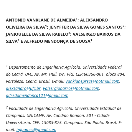
1
ANTONIO VANKLANE DE ALMEIDA
; ALEXSANDRO
1
2
OLIVEIRA DA SILVA
; JENYFFER DA SILVA GOMES SANTOS
;
3
JANIQUELLE DA SILVA RABELO
; VALSERGIO BARROS DA
1
1
SILVA
E ALFREDO MENDONÇA DE SOUSA
1
Departamento de Engenharia Agrícola, Universidade Federal
do Ceará, UFC, Av. Mr. Hull, s/n, Pici, CEP:60356-001, bloco 804,
Fortaleza, Ceará, Brasil. E-mail:
vanklaneprece@hotmail.com
,
alexsandro@ufc.br
,
valsergiobarros@hotmail.com
,
alfredomendonca121@gmail.com
2
Faculdade de Engenharia Agrícola, Universidade Estadual de
Campinas, UNICAMP,
Av. Cândido Rondon, 501 - Cidade
Universitária, CEP: 13083-875, Campinas, São Paulo, Brasil. E-
mail:
jnfgomes@gmail.com