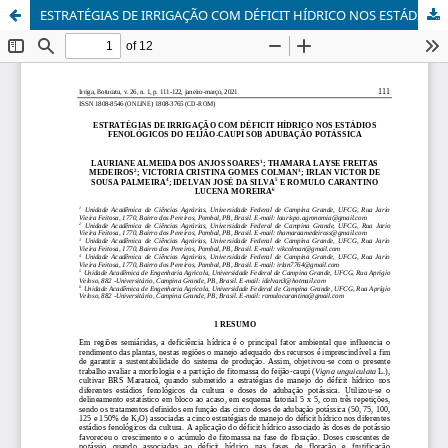
ESTRATÉGIAS DE IRRIGAÇÃO COM DÉFICIT HÍDRICO NOS ESTÁDIOS FENOLÓGICOS DO FEIJÃO-CAUPI SOB ADUBAÇÃO POTÁSSICA