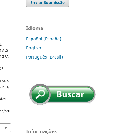
Enviar Submissão
Idioma
Español (España)
E
English
GOMES
Português (Brasil)
MEIRA,
DE
I SOB
6, n. 1,
ível
ga/arti
Informações