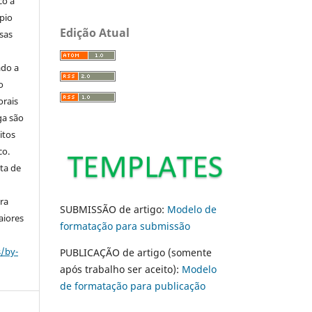
co a
pio
Edição Atual
sas
ado a
o
orais
ga são
itos
co.
ta de
ara
SUBMISSÃO de artigo:
Modelo de
aiores
formatação para submissão
s/by-
PUBLICAÇÃO de artigo (somente
após trabalho ser aceito):
Modelo
de formatação para publicação