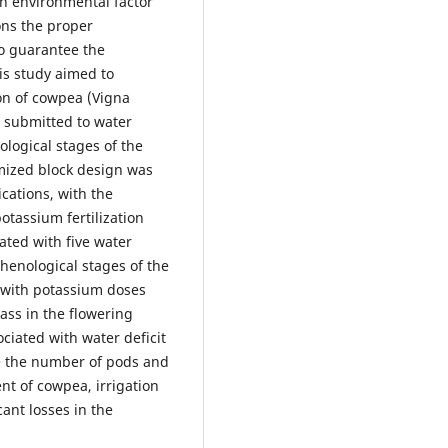
in environmental factor
ions the proper
to guarantee the
his study aimed to
on of cowpea (Vigna
n submitted to water
ological stages of the
omized block design was
ications, with the
otassium fertilization
ated with five water
henological stages of the
d with potassium doses
ss in the flowering
iated with water deficit
e the number of pods and
nt of cowpea, irrigation
cant losses in the