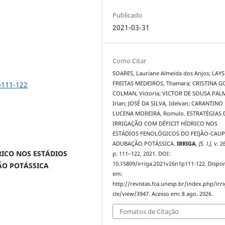
Publicado
2021-03-31
Como Citar
SOARES, Lauriane Almeida dos Anjos; LAYS
p111-122
FREITAS MEDEIROS, Thamara; CRISTINA 
COLMAN, Victoria; VICTOR DE SOUSA PAL
Irlan; JOSÉ DA SILVA, Idelvan; CARANTINO
LUCENA MOREIRA, Romulo. ESTRATÉGIAS 
IRRIGAÇÃO COM DÉFICIT HÍDRICO NOS
ESTÁDIOS FENOLÓGICOS DO FEIJÃO-CAUP
ADUBAÇÃO POTÁSSICA.
IRRIGA
,
[S. l.]
, v. 2
RICO NOS ESTÁDIOS
p. 111–122, 2021. DOI:
10.15809/irriga.2021v26n1p111-122. Dispon
ÃO POTÁSSICA
em:
http://revistas.fca.unesp.br/index.php/irri
cle/view/3947. Acesso em: 8 ago. 2026.
Fomatos de Citação