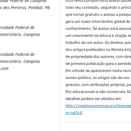
Esta revista proporciona acesso públi
idade Federal de Campina
todo seu conteúdo, seguindo o princí
ro dos Pereiros, Pombal, PB,
que tornar gratuito o acesso a pesqui
gera um maior intercâmbio global de
rsidade Federal de
conhecimento. Tal acesso está associ
niversitário, Campina
um crescimento da leitura e citação d
trabalho de um autor. Os direitos aut
dos artigos publicados na Revista Irri
rsidade Federal de
de propriedade dos autores, com dire
niversitário, Campina
de primeira publicação para o periódi
l.com
Em virtude de aparecerem nesta revis
acesso público, os artigos são de uso
gratuito, com atribuições próprias, p
fins educacionais e não-comerciais. M
detalhes podem ser obtidos em
http://creativecommons.org/license
nc-nd/4.0