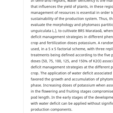
In semi-arid regions, water deficiency is the ma
that influences the yield of plants, in these reg
management of resources is essential in order 
sustainability of the production system. Thus, t
evaluate the morphology and phytomass partiti
unguiculata L.), to cultivate BRS Marataoã, whe
deficit management strategies in different phen
crop and fertilization doses potassium. A rand
used, in a 5 x 5 factorial scheme, with three repl
treatments being defined according to the five p
doses (50, 75, 100, 125, and 150% of K2O) associ
deficit management strategies at the different p
crop. The application of water deficit associate
favored the growth and accumulation of phytoma
phase. Increasing doses of potassium when assoc
in the flowering and fruiting stages compromis
pod length. In the early stages of the developme
with water deficit can be applied without signifi
production components.