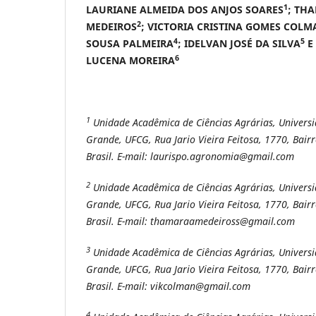
1
LAURIANE ALMEIDA DOS ANJOS SOARES
; TH
2
MEDEIROS
; VICTORIA CRISTINA GOMES COLM
4
5
SOUSA PALMEIRA
; IDELVAN JOSÉ DA SILVA
E
6
LUCENA MOREIRA
1
Unidade Acadêmica de Ciências Agrárias, Univers
Grande, UFCG, Rua Jario Vieira Feitosa, 1770, Bair
Brasil. E-mail
: laurispo.agronomia@gmail.com
2
Unidade Acadêmica de Ciências Agrárias, Univers
Grande, UFCG, Rua Jario Vieira Feitosa, 1770, Bair
Brasil. E-mail
: thamaraamedeiross@gmail.com
3
Unidade Acadêmica de Ciências Agrárias, Univers
Grande, UFCG, Rua Jario Vieira Feitosa, 1770, Bair
Brasil. E-mail
: vikcolman@gmail.com
4