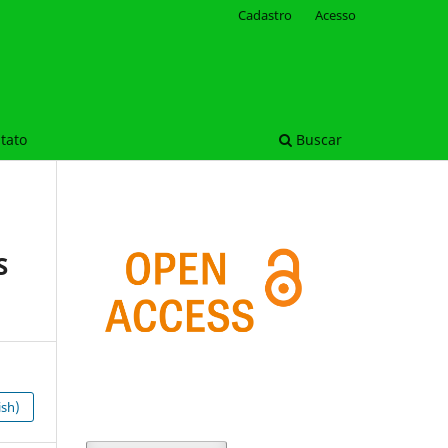
Cadastro
Acesso
tato
Buscar
S
ish)