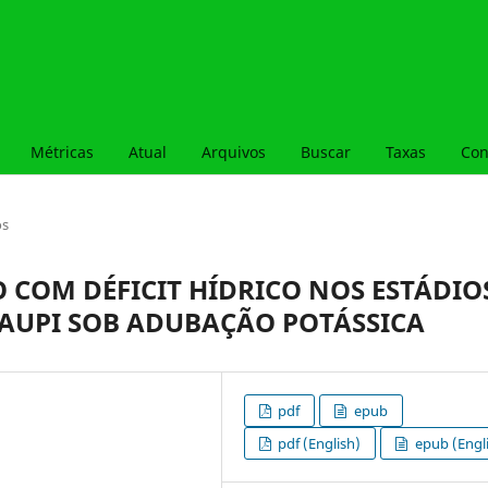
Métricas
Atual
Arquivos
Buscar
Taxas
Con
os
O COM DÉFICIT HÍDRICO NOS ESTÁDIO
CAUPI SOB ADUBAÇÃO POTÁSSICA
pdf
epub
pdf (English)
epub (Engl