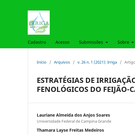
Cadastro
Acesso
Submissões
Sobre
Início
/
Arquivos
/
v. 26 n. 1 (2021): Irriga
/
Artig
ESTRATÉGIAS DE IRRIGAÇÃ
FENOLÓGICOS DO FEIJÃO-
Lauriane Almeida dos Anjos Soares
Universidade Federal de Campina Grande
Thamara Layse Freitas Medeiros