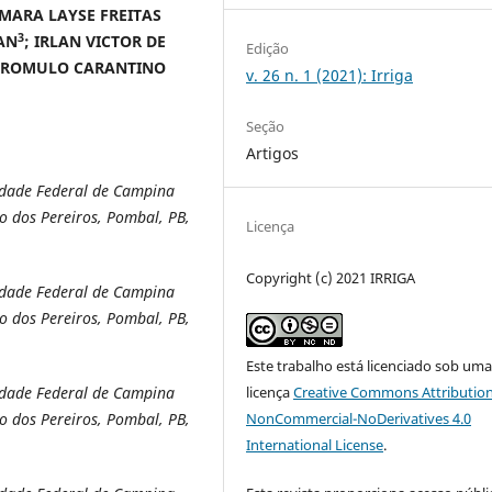
AMARA LAYSE FREITAS
3
AN
; IRLAN VICTOR DE
Edição
 ROMULO CARANTINO
v. 26 n. 1 (2021): Irriga
Seção
Artigos
idade Federal de Campina
ro dos Pereiros, Pombal, PB,
Licença
Copyright (c) 2021 IRRIGA
idade Federal de Campina
ro dos Pereiros, Pombal, PB,
Este trabalho está licenciado sob um
licença
Creative Commons Attribution
idade Federal de Campina
NonCommercial-NoDerivatives 4.0
ro dos Pereiros, Pombal, PB,
International License
.