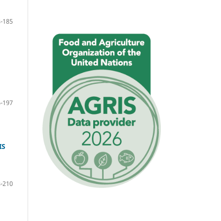
-185
-197
IS
-210