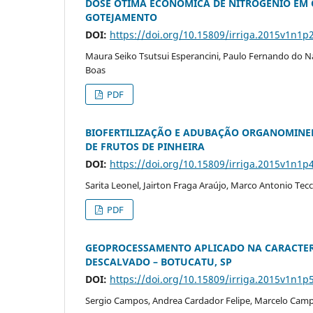
DOSE ÓTIMA ECONÔMICA DE NITROGÊNIO EM 
GOTEJAMENTO
DOI:
https://doi.org/10.15809/irriga.2015v1n1p
Maura Seiko Tsutsui Esperancini, Paulo Fernando do Na
Boas
PDF
BIOFERTILIZAÇÃO E ADUBAÇÃO ORGANOMINER
DE FRUTOS DE PINHEIRA
DOI:
https://doi.org/10.15809/irriga.2015v1n1p
Sarita Leonel, Jairton Fraga Araújo, Marco Antonio Tec
PDF
GEOPROCESSAMENTO APLICADO NA CARACTER
DESCALVADO – BOTUCATU, SP
DOI:
https://doi.org/10.15809/irriga.2015v1n1p
Sergio Campos, Andrea Cardador Felipe, Marcelo Campo