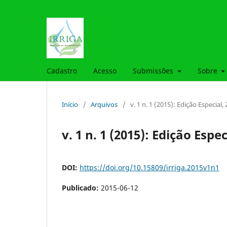
Cadastro
Acesso
Submissões
Sobre
Início
/
Arquivos
/
v. 1 n. 1 (2015): Edição Especial,
v. 1 n. 1 (2015): Edição Espe
DOI:
https://doi.org/10.15809/irriga.2015v1n1
Publicado:
2015-06-12