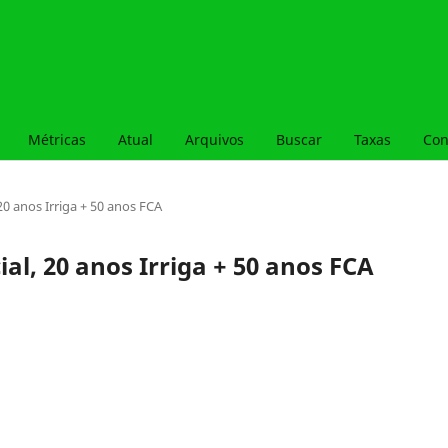
Métricas
Atual
Arquivos
Buscar
Taxas
Con
 20 anos Irriga + 50 anos FCA
cial, 20 anos Irriga + 50 anos FCA