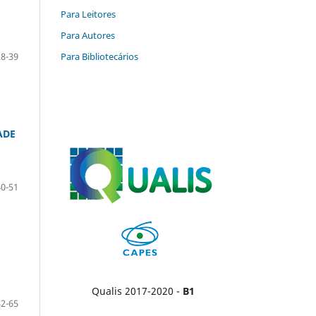
Para Leitores
Para Autores
28-39
Para Bibliotecários
ADE
40-51
Qualis 2017-2020 -
B1
52-65