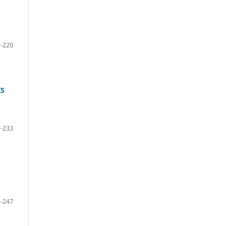
-220
IS
-233
-247