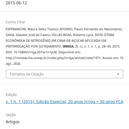
2015-06-12
Como Citar
ESPERANCINI, Maura Seiko Tsutsui; AFONSO, Paulo Fernando do Nascimento;
GAVA, Glauber José de Castro; VILLAS BOAS, Roberto Lyra. DOSE ÓTIMA
ECONÔMICA DE NITROGÊNIO EM CANA-DE-AÇÚCAR APLICADA VIA
FERTIRRIGAÇÃO POR GOTEJAMENTO.
IRRIGA
,
[S. l.]
, v. 1, n. 1, p. 28–39, 2015.
DOI: 10.15809/irriga.2015v1n1p28. Disponível em:
http://revistas.fca.unesp.br/index.php/irriga/article/view/1971. Acesso em: 10
ago. 2026.
Fomatos de Citação
Edição
v. 1 n. 1 (2015): Edição Especial, 20 anos Irriga + 50 anos FCA
Seção
Artigos