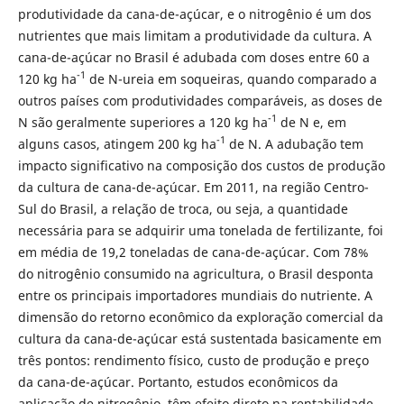
produtividade da cana-de-açúcar, e o nitrogênio é um dos
nutrientes que mais limitam a produtividade da cultura. A
cana-de-açúcar no Brasil é adubada com doses entre 60 a
-1
120 kg ha
de N-ureia em soqueiras, quando comparado a
outros países com produtividades comparáveis, as doses de
-1
N são geralmente superiores a 120 kg ha
de N e, em
-1
alguns casos, atingem 200 kg ha
de N. A adubação tem
impacto significativo na composição dos custos de produção
da cultura de cana-de-açúcar. Em 2011, na região Centro-
Sul do Brasil, a relação de troca, ou seja, a quantidade
necessária para se adquirir uma tonelada de fertilizante, foi
em média de 19,2 toneladas de cana-de-açúcar. Com 78%
do nitrogênio consumido na agricultura, o Brasil desponta
entre os principais importadores mundiais do nutriente. A
dimensão do retorno econômico da exploração comercial da
cultura da cana-de-açúcar está sustentada basicamente em
três pontos: rendimento físico, custo de produção e preço
da cana-de-açúcar. Portanto, estudos econômicos da
aplicação de nitrogênio, têm efeito direto na rentabilidade