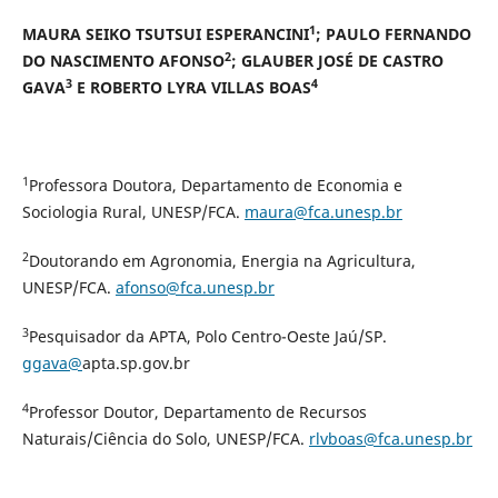
1
MAURA SEIKO TSUTSUI ESPERANCINI
;
PAULO FERNANDO
2
DO NASCIMENTO AFONSO
; GLAUBER JOSÉ DE CASTRO
3
4
GAVA
E ROBERTO LYRA VILLAS BOAS
1
Professora Doutora, Departamento de Economia e
Sociologia Rural, UNESP/FCA.
maura@fca.unesp.br
2
Doutorando em Agronomia, Energia na Agricultura,
UNESP/FCA.
afonso@fca.unesp.br
3
Pesquisador da APTA, Polo Centro-Oeste Jaú/SP.
ggava@
apta.sp.gov.br
4
Professor Doutor, Departamento de Recursos
Naturais/Ciência do Solo, UNESP/FCA.
rlvboas@fca.unesp.br