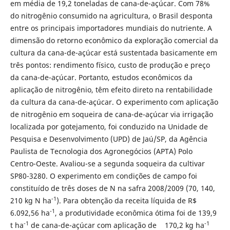
em média de 19,2 toneladas de cana-de-açúcar. Com 78%
do nitrogênio consumido na agricultura, o Brasil desponta
entre os principais importadores mundiais do nutriente. A
dimensão do retorno econômico da exploração comercial da
cultura da cana-de-açúcar está sustentada basicamente em
três pontos: rendimento físico, custo de produção e preço
da cana-de-açúcar. Portanto, estudos econômicos da
aplicação de nitrogênio, têm efeito direto na rentabilidade
da cultura da cana-de-açúcar. O experimento com aplicação
de nitrogênio em soqueira de cana-de-açúcar via irrigação
localizada por gotejamento, foi conduzido na Unidade de
Pesquisa e Desenvolvimento (UPD) de Jaú/SP, da Agência
Paulista de Tecnologia dos Agronegócios (APTA) Polo
Centro-Oeste. Avaliou-se a segunda soqueira da cultivar
SP80-3280. O experimento em condições de campo foi
constituído de três doses de N na safra 2008/2009 (70, 140,
-1
210 kg N ha
). Para obtenção da receita líquida de R$
-1
6.092,56 ha
, a produtividade econômica ótima foi de 139,9
-1
-1
t ha
de cana-de-açúcar com aplicação de 170,2 kg ha