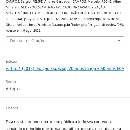
CAMPOS, Sergio; FELIPE, Andrea Cardador; CAMPOS, Marcelo; RECHE, Aline
Minarelli. GEOPROCESSAMENTO APLICADO NA CARACTERIZAÇÃO
MORFOMÉTRICA DA MICROBACIA DO RIBEIRÃO DESCALVADO – BOTUCATU,
SP.
IRRIGA
,
[S. l.]
, v. 1, n. 1, p. 52–65, 2015. DOI: 10.15809/irriga.2015v1n1p52.
Disponível em: http://revistas.fca.unesp.br/index.php/irriga/article/view/930.
Acesso em: 9 ago. 2026.
Fomatos de Citação
Edição
v. 1 n. 1 (2015): Edição Especial, 20 anos Irriga + 50 anos FCA
Seção
Artigos
Licença
Esta revista proporciona acesso público a todo seu conteúdo,
seguindo o princípio que tornar gratuito o acesso a pesquisas gera