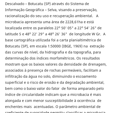
Descalvado – Botucatu (SP) através do Sistema de
Informação Geográfica – Selva, visando a preservação,
racionalização do seu uso e recuperação ambiental. A
microbacia apresenta uma área de 2228,61ha e está
o
o
localizada entre os paralelos 22
50' 05" a 22
54' 26" de
o
o
latitude S e 48
22' 29" a 48
26' 36" de longitude W Gr. A
base cartográfica utilizada foi a carta planialtimétrica de
Botucatu (SP), em escala 1:50000 (IBGE, 1969) na extração
das curvas de nível, da hidrografia e da topografia, para
determinação dos índices morfométricos. Os resultados
mostram que os baixos valores da densidade de drenagem,
associados à presença de rochas permeáveis, facilitam a
infiltração da água no solo, diminuindo o escoamento
superficial e o risco de erosão e da degradação ambiental,
bem como o baixo valor do fator de forma amparado pelo
índice de circularidade indicam que a microbacia é mais
alongada e com menor susceptibilidade à ocorrência de
enchentes mais acentuadas. O parâmetro ambiental de
coeficiente de rugosidade permitiu classificar a microbacia