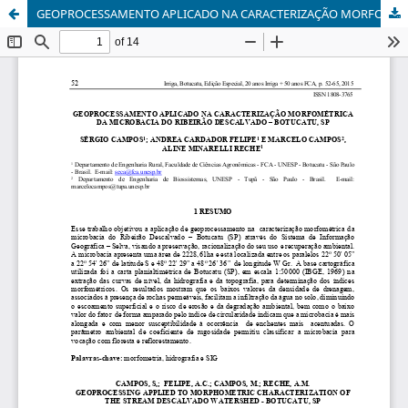
GEOPROCESSAMENTO APLICADO NA CARACTERIZAÇÃO MORFOMÉTRICA DA MICROBACIA DO RIBEIRÃO DESCALVADO – BOTUCATU, SP