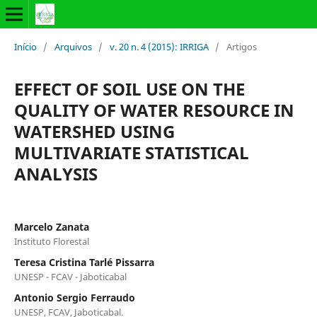
Início
/
Arquivos
/
v. 20 n. 4 (2015): IRRIGA
/
Artigos
EFFECT OF SOIL USE ON THE
QUALITY OF WATER RESOURCE IN
WATERSHED USING
MULTIVARIATE STATISTICAL
ANALYSIS
Marcelo Zanata
Instituto Florestal
Teresa Cristina Tarlé Pissarra
UNESP - FCAV - Jaboticabal
Antonio Sergio Ferraudo
UNESP, FCAV, Jaboticabal.