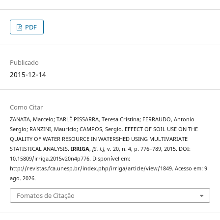
PDF
Publicado
2015-12-14
Como Citar
ZANATA, Marcelo; TARLÉ PISSARRA, Teresa Cristina; FERRAUDO, Antonio
Sergio; RANZINI, Mauricio; CAMPOS, Sergio. EFFECT OF SOIL USE ON THE
QUALITY OF WATER RESOURCE IN WATERSHED USING MULTIVARIATE
STATISTICAL ANALYSIS.
IRRIGA
,
[S. l.]
, v. 20, n. 4, p. 776–789, 2015. DOI:
10.15809/irriga.2015v20n4p776. Disponível em:
http://revistas.fca.unesp.br/index.php/irriga/article/view/1849. Acesso em: 9
ago. 2026.
Fomatos de Citação