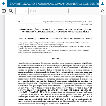
BIOFERTILIZAÇÃO E ADUBAÇÃO ORGANOMINERAL: CONCENTRAÇÃO DE NUTRIENTES NA FOLHA E PRODUTIVIDADE DE FRUTOS DE PINHEIRA