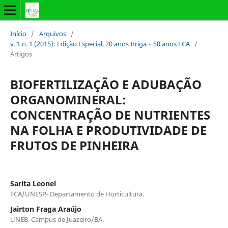
Início
/
Arquivos
/
v. 1 n. 1 (2015): Edição Especial, 20 anos Irriga + 50 anos FCA
/
Artigos
BIOFERTILIZAÇÃO E ADUBAÇÃO
ORGANOMINERAL:
CONCENTRAÇÃO DE NUTRIENTES
NA FOLHA E PRODUTIVIDADE DE
FRUTOS DE PINHEIRA
Sarita Leonel
FCA/UNESP- Departamento de Horticultura.
Jairton Fraga Araújo
UNEB. Campus de Juazeiro/BA.