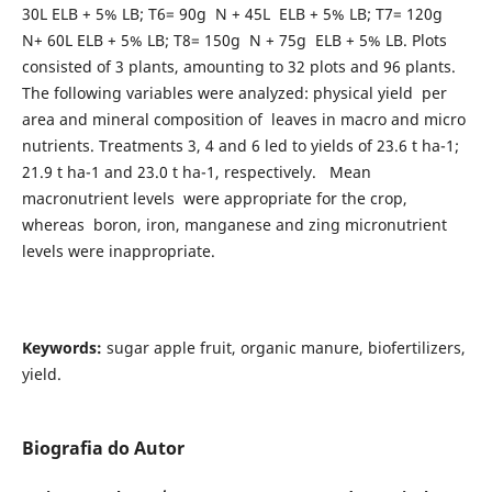
30L ELB + 5% LB; T6= 90g N + 45L ELB + 5% LB; T7= 120g
N+ 60L ELB + 5% LB; T8= 150g N + 75g ELB + 5% LB. Plots
consisted of 3 plants, amounting to 32 plots and 96 plants.
The following variables were analyzed: physical yield per
area and mineral composition of leaves in macro and micro
nutrients. Treatments 3, 4 and 6 led to yields of 23.6 t ha-1;
21.9 t ha-1 and 23.0 t ha-1, respectively. Mean
macronutrient levels were appropriate for the crop,
whereas boron, iron, manganese and zing micronutrient
levels were inappropriate.
Keywords:
sugar apple fruit, organic manure, biofertilizers,
yield.
Biografia do Autor