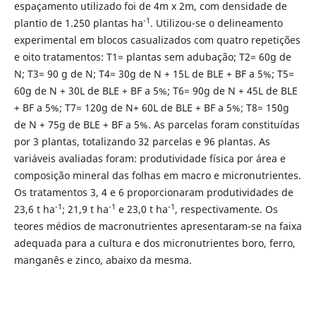
espaçamento utilizado foi de 4m x 2m, com densidade de
-1
plantio de 1.250 plantas ha
. Utilizou-se o delineamento
experimental em blocos casualizados com quatro repetições
e oito tratamentos: T1= plantas sem adubação; T2= 60g de
N; T3= 90 g de N; T4= 30g de N + 15L de BLE + BF a 5%; T5=
60g de N + 30L de BLE + BF a 5%; T6= 90g de N + 45L de BLE
+ BF a 5%; T7= 120g de N+ 60L de BLE + BF a 5%; T8= 150g
de N + 75g de BLE + BF a 5%. As parcelas foram constituídas
por 3 plantas, totalizando 32 parcelas e 96 plantas. As
variáveis avaliadas foram: produtividade física por área e
composição mineral das folhas em macro e micronutrientes.
Os tratamentos 3, 4 e 6 proporcionaram produtividades de
-1
-1
-1
23,6 t ha
; 21,9 t ha
e 23,0 t ha
, respectivamente. Os
teores médios de macronutrientes apresentaram-se na faixa
adequada para a cultura e dos micronutrientes boro, ferro,
manganês e zinco, abaixo da mesma.