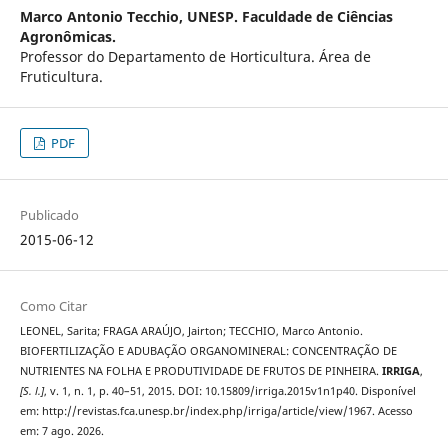
Marco Antonio Tecchio,
UNESP. Faculdade de Ciências
Agronômicas.
Professor do Departamento de Horticultura. Área de
Fruticultura.
PDF
Publicado
2015-06-12
Como Citar
LEONEL, Sarita; FRAGA ARAÚJO, Jairton; TECCHIO, Marco Antonio.
BIOFERTILIZAÇÃO E ADUBAÇÃO ORGANOMINERAL: CONCENTRAÇÃO DE
NUTRIENTES NA FOLHA E PRODUTIVIDADE DE FRUTOS DE PINHEIRA.
IRRIGA
,
[S. l.]
, v. 1, n. 1, p. 40–51, 2015. DOI: 10.15809/irriga.2015v1n1p40. Disponível
em: http://revistas.fca.unesp.br/index.php/irriga/article/view/1967. Acesso
em: 7 ago. 2026.