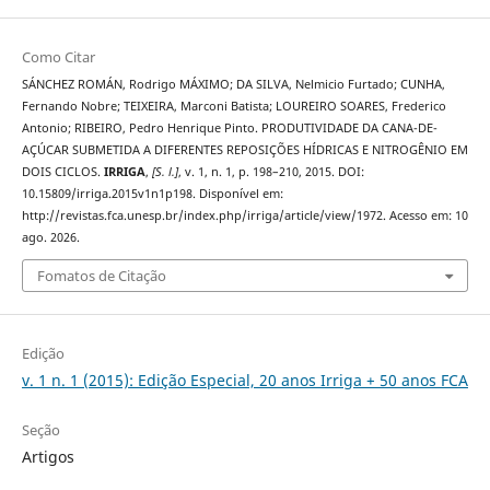
Como Citar
SÁNCHEZ ROMÁN, Rodrigo MÁXIMO; DA SILVA, Nelmicio Furtado; CUNHA,
Fernando Nobre; TEIXEIRA, Marconi Batista; LOUREIRO SOARES, Frederico
Antonio; RIBEIRO, Pedro Henrique Pinto. PRODUTIVIDADE DA CANA-DE-
AÇÚCAR SUBMETIDA A DIFERENTES REPOSIÇÕES HÍDRICAS E NITROGÊNIO EM
DOIS CICLOS.
IRRIGA
,
[S. l.]
, v. 1, n. 1, p. 198–210, 2015. DOI:
10.15809/irriga.2015v1n1p198. Disponível em:
http://revistas.fca.unesp.br/index.php/irriga/article/view/1972. Acesso em: 10
ago. 2026.
Fomatos de Citação
Edição
v. 1 n. 1 (2015): Edição Especial, 20 anos Irriga + 50 anos FCA
Seção
Artigos