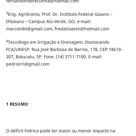
fernandonobrecunha@hotmail.com
3
Eng. Agrônomo, Prof. Dr. Instituto Federal Goiano –
IFGoiano – Campus Rio Verde, GO, e-mail:
marconibt@gmail.com, fredalsoares@hotmail.com
4
Tecnólogo em Irrigação e Drenagem, Doutorando
FCA/UNESP. Rua José Barbosa de Barros, 178, CEP 18610-
307, Botucatu, SP. Fone: (14) 3711-7100. E-mail:
pedroirri@gmail.com
1 RESUMO
O déficit hídrico pode ter maior ou menor impacto na