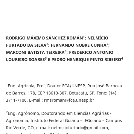
1
RODRIGO MÁXIMO SÁNCHEZ ROMÁN
; NELMÍCIO
2
2
FURTADO DA SILVA
; FERNANDO NOBRE CUNHA
;
3
MARCONI BATISTA TEIXEIRA
; FREDERICO ANTONIO
3
4
LOUREIRO SOARES
E PEDRO HENRIQUE PINTO RIBEIRO
1
Eng. Agrícola, Prof. Doutor FCA/UNESP. Rua José Barbosa
de Barros, 178, CEP 18610-307, Botucatu, SP. Fone: (14)
3711-7100. E-mail: rmsroman@fca.unesp.br
2
Eng. Agrônomo, Doutorando em Ciências Agrárias -
Agronomia. Instituto Federal Goiano – IFGoiano – Campus
Rio Verde, GO, e-mail: nelmiciofurtado@gmail.com,