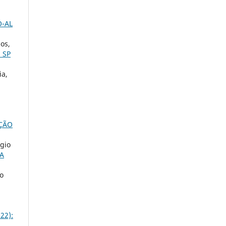
Ó-AL
os,
 SP
ia,
AÇÃO
rgio
A
mo
22):