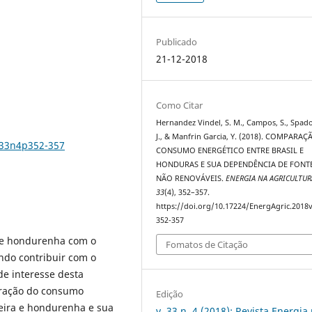
Publicado
21-12-2018
Como Citar
Hernandez Vindel, S. M., Campos, S., Spado
J., & Manfrin Garcia, Y. (2018). COMPARA
v33n4p352-357
CONSUMO ENERGÉTICO ENTRE BRASIL E
HONDURAS E SUA DEPENDÊNCIA DE FONT
NÃO RENOVÁVEIS.
ENERGIA NA AGRICULTUR
33
(4), 352–357.
https://doi.org/10.17224/EnergAgric.2018
352-357
a e hondurenha com o
Fomatos de Citação
ando contribuir com o
e interesse desta
aração do consumo
Edição
leira e hondurenha e sua
v. 33 n. 4 (2018): Revista Energia