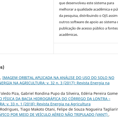
que desenvolveu este sistema para
melhorar a qualidade acadêmica e pú
da pesquisa, distribuindo o OJS assi
outros software de apoio ao sistema 
publicação de acesso público a fontes
acadêmicas.
s)
s,
IMAGEM ORBITAL APLICADA NA ANÁLISE DO USO DO SOLO NO
NERGIA NA AGRICULTURA: v. 32 n. 3 (2017): Revista Energia na
oledo Piza, Gabriel Rondina Pupo da Silveira, Edéria Pereira Gome
 FÍSICA DA BACIA HIDROGRÁFICA DO CÓRREGO DA LONTRA –
 v. 33 n. 1 (2018): Revista Energia na Agricultura
odrigues, Tiago Makoto Otani, Felipe de Souza Nogueira Tagliarin
ICO POR MEIO DE VEÍCULO AÉREO NÃO TRIPULADO (VANT)
,