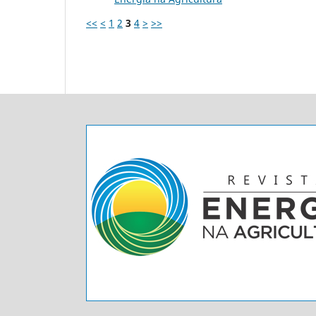
<<
<
1
2
3
4
>
>>