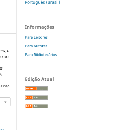
Português (Brasil)
Informações
Para Leitores
Para Autores
tto, A.
Para Bibliotecários
ÇÃO DO
ES
A
,
Edição Atual
v33n4p
 na