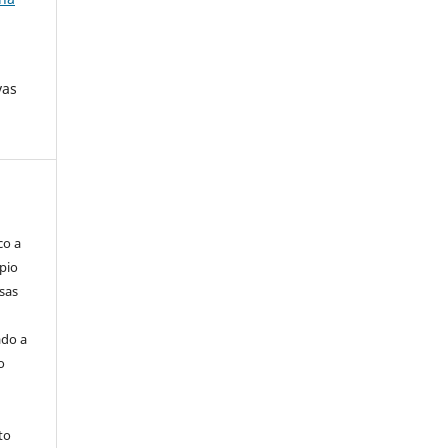
vas
co a
pio
sas
ado a
o
to