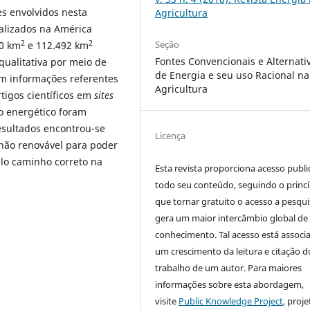
s envolvidos nesta
Agricultura
alizados na América
2
2
Seção
00 km
e 112.492 km
Fontes Convencionais e Alternati
ualitativa por meio de
de Energia e seu uso Racional na
m informações referentes
Agricultura
rtigos científicos em
sites
mo energético foram
esultados encontrou-se
Licença
não renovável para poder
lo caminho correto na
Esta revista proporciona acesso publi
todo seu conteúdo, seguindo o princí
que tornar gratuito o acesso a pesqui
gera um maior intercâmbio global de
conhecimento. Tal acesso está associ
um crescimento da leitura e citação d
trabalho de um autor. Para maiores
informações sobre esta abordagem,
visite
Public Knowledge Project
, proje