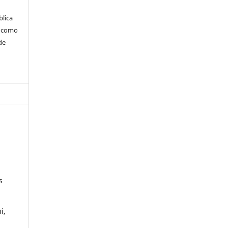
blica
m como
de
s
i,