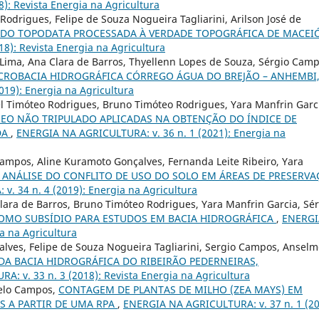
): Revista Energia na Agricultura
odrigues, Felipe de Souza Nogueira Tagliarini, Arilson José de
 DO TOPODATA PROCESSADA À VERDADE TOPOGRÁFICA DE MACEI
8): Revista Energia na Agricultura
Lima, Ana Clara de Barros, Thyellenn Lopes de Souza, Sérgio Camp
ROBACIA HIDROGRÁFICA CÓRREGO ÁGUA DO BREJÃO – ANHEMBI,
19): Energia na Agricultura
el Timóteo Rodrigues, Bruno Timóteo Rodrigues, Yara Manfrin Garc
REO NÃO TRIPULADO APLICADAS NA OBTENÇÃO DO ÍNDICE DE
DA
,
ENERGIA NA AGRICULTURA: v. 36 n. 1 (2021): Energia na
Campos, Aline Kuramoto Gonçalves, Fernanda Leite Ribeiro, Yara
 ANÁLISE DO CONFLITO DE USO DO SOLO EM ÁREAS DE PRESERV
. 34 n. 4 (2019): Energia na Agricultura
Clara de Barros, Bruno Timóteo Rodrigues, Yara Manfrin Garcia, Sé
OMO SUBSÍDIO PARA ESTUDOS EM BACIA HIDROGRÁFICA
,
ENERGI
a na Agricultura
alves, Felipe de Souza Nogueira Tagliarini, Sergio Campos, Ansel
A BACIA HIDROGRÁFICA DO RIBEIRÃO PEDERNEIRAS,
: v. 33 n. 3 (2018): Revista Energia na Agricultura
celo Campos,
CONTAGEM DE PLANTAS DE MILHO (ZEA MAYS) EM
S A PARTIR DE UMA RPA
,
ENERGIA NA AGRICULTURA: v. 37 n. 1 (20