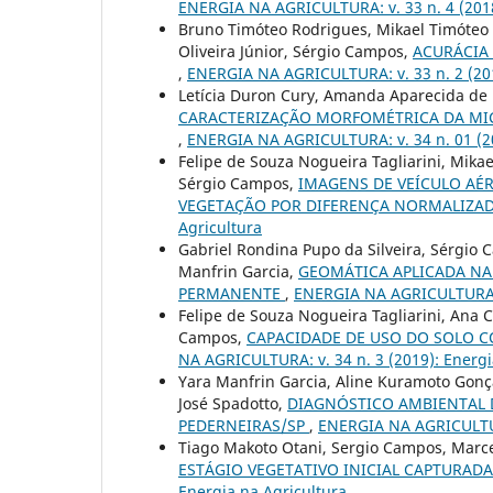
ENERGIA NA AGRICULTURA: v. 33 n. 4 (2018
Bruno Timóteo Rodrigues, Mikael Timóteo R
Oliveira Júnior, Sérgio Campos,
ACURÁCIA
,
ENERGIA NA AGRICULTURA: v. 33 n. 2 (201
Letícia Duron Cury, Amanda Aparecida de 
CARACTERIZAÇÃO MORFOMÉTRICA DA MIC
,
ENERGIA NA AGRICULTURA: v. 34 n. 01 (20
Felipe de Souza Nogueira Tagliarini, Mika
Sérgio Campos,
IMAGENS DE VEÍCULO AÉ
VEGETAÇÃO POR DIFERENÇA NORMALIZA
Agricultura
Gabriel Rondina Pupo da Silveira, Sérgio 
Manfrin Garcia,
GEOMÁTICA APLICADA NA
PERMANENTE
,
ENERGIA NA AGRICULTURA: v
Felipe de Souza Nogueira Tagliarini, Ana 
Campos,
CAPACIDADE DE USO DO SOLO C
NA AGRICULTURA: v. 34 n. 3 (2019): Energi
Yara Manfrin Garcia, Aline Kuramoto Gonç
José Spadotto,
DIAGNÓSTICO AMBIENTAL D
PEDERNEIRAS/SP
,
ENERGIA NA AGRICULTURA
Tiago Makoto Otani, Sergio Campos, Mar
ESTÁGIO VEGETATIVO INICIAL CAPTURADA
Energia na Agricultura