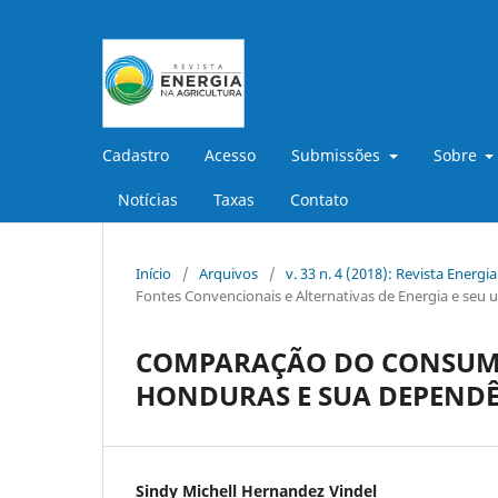
Cadastro
Acesso
Submissões
Sobre
Notícias
Taxas
Contato
Início
/
Arquivos
/
v. 33 n. 4 (2018): Revista Energi
Fontes Convencionais e Alternativas de Energia e seu u
COMPARAÇÃO DO CONSUMO 
HONDURAS E SUA DEPENDÊ
Sindy Michell Hernandez Vindel