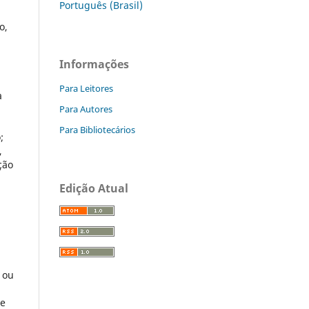
Português (Brasil)
o,
Informações
Para Leitores
a
Para Autores
Para Bibliotecários
;
,
ção
Edição Atual
 ou
de