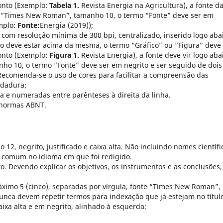
onto (Exemplo:
Tabela 1.
Revista Energia na Agricultura), a fonte d
m “Times New Roman”, tamanho 10, o termo “Fonte” deve ser em
emplo:
Fonte:
Energia (2019));
 com resolução mínima de 300 bpi, centralizado, inserido logo aba
lo deve estar acima da mesma, o termo “Gráfico” ou “Figura” deve
onto (Exemplo:
Figura 1.
Revista Energia), a fonte deve vir logo aba
 10, o termo “Fonte” deve ser em negrito e ser seguido de dois
Recomenda-se o uso de cores para facilitar a compreensão das
rdadura;
 e numeradas entre parênteses à direita da linha.
 normas ABNT.
2, negrito, justificado e caixa alta. Não incluindo nomes científi
 comum no idioma em que foi redigido.
o. Devendo explicar os objetivos, os instrumentos e as conclusões,
áximo 5 (cinco), separadas por vírgula, fonte “Times New Roman”,
nca devem repetir termos para indexação que já estejam no título
aixa alta e em negrito, alinhado à esquerda;