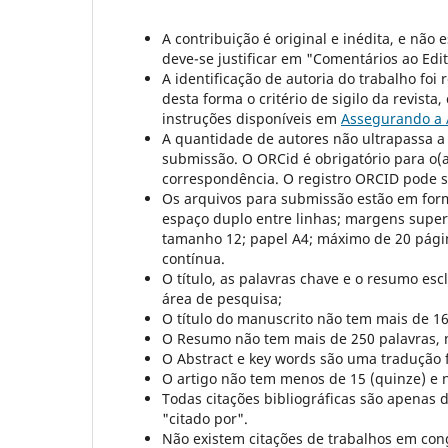
A contribuição é original e inédita, e não 
deve-se justificar em "Comentários ao Edit
A identificação de autoria do trabalho fo
desta forma o critério de sigilo da revista
instruções disponíveis em
Assegurando a 
A quantidade de autores não ultrapassa a 
submissão. O ORCid é obrigatório para o(a
correspondência. O registro ORCID pode se
Os arquivos para submissão estão em for
espaço duplo entre linhas; margens superi
tamanho 12; papel A4; máximo de 20 pági
contínua.
O título, as palavras chave e o resumo esc
área de pesquisa;
O título do manuscrito não tem mais de 16
O Resumo não tem mais de 250 palavras, 
O Abstract e key words são uma tradução 
O artigo não tem menos de 15 (quinze) e ne
Todas citações bibliográficas são apenas d
"citado por".
Não existem citações de trabalhos em con