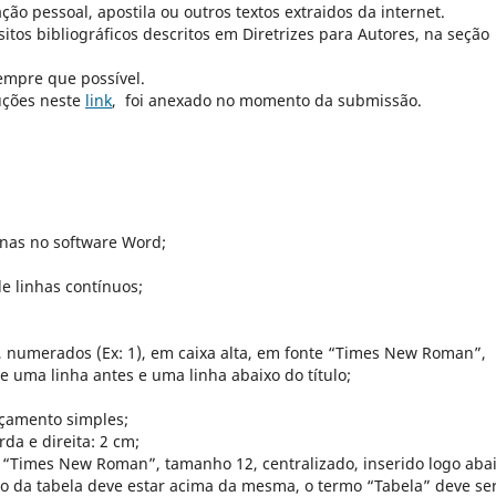
ão pessoal, apostila ou outros textos extraidos da internet.
sitos bibliográficos descritos em Diretrizes para Autores, na seção
empre que possível.
uções neste
link
, foi anexado no momento da submissão.
enas no software Word;
e linhas contínuos;
, numerados (Ex: 1), em caixa alta, em fonte “Times New Roman”,
 uma linha antes e uma linha abaixo do título;
açamento simples;
rda e direita: 2 cm;
 “Times New Roman”, tamanho 12, centralizado, inserido logo aba
lo da tabela deve estar acima da mesma, o termo “Tabela” deve se