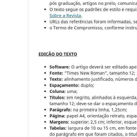
pós graduação, artigos no prelo, comunicaç
O texto segue os padrões de estilo e requi
Sobre a Revista
.
URLs das referências foram informadas, s
o Termo de Compromisso, conforme instr
EDIÇÃO DO TEXTO
Software:
O artigo deverá ser editado ap
Fonte:
“Times New Roman”, tamanho 12;
Texto:
alinhamento justificado, números d
Espaçamento:
duplo;
Coluna:
uma;
Títulos:
em negrito, alinhados à esquerda
tamanho 12; deve-se dar o espaçamento de
Parágrafo:
na primeira linha, 1,25cm;
Página:
papel A4, orientação retrato, esp
Margens:
superior: 2,5 cm; inferior, esque
Tabelas:
largura de 10 ou 15 cm, em fonte
do parágrafo em que foram citados, o títu