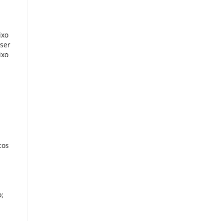
a
ixo
 ser
ixo
cos
;