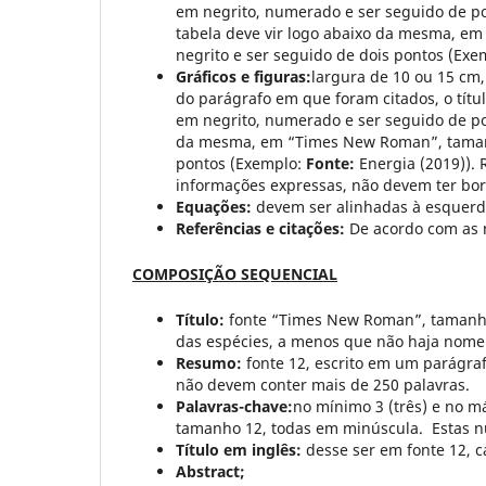
em negrito, numerado e ser seguido de p
tabela deve vir logo abaixo da mesma, e
negrito e ser seguido de dois pontos (Ex
Gráficos e figuras:
largura de 10 ou 15 cm,
do parágrafo em que foram citados, o títu
em negrito, numerado e ser seguido de p
da mesma, em “Times New Roman”, tamanho
pontos (Exemplo:
Fonte:
Energia (2019)). 
informações expressas, não devem ter bo
Equações:
devem ser alinhadas à esquerda
Referências e citações:
De acordo com as
COMPOSIÇÃO SEQUENCIAL
Título:
fonte “Times New Roman”, tamanho 1
das espécies, a menos que não haja nome
Resumo:
fonte 12, escrito em um parágraf
não devem conter mais de 250 palavras.
Palavras-chave:
no mínimo 3 (três) e no m
tamanho 12, todas em minúscula. Estas nu
Título em inglês:
desse ser em fonte 12, c
Abstract;