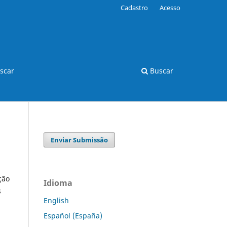
Cadastro
Acesso
scar
Buscar
Enviar Submissão
ção
Idioma
s
English
Español (España)