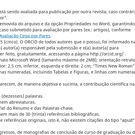
está sendo avaliada para publicação por outra revista; caso contrári
or".
i removida do arquivo e da opção Propriedades no Word, garantindo
, caso submetido para avaliação por pares (ex.: artigos), conforme
Avaliação Cega por Pares
.
5 (cinco). O ORCiD de todos autores que o possui, foi informado n
) autor(a) responsável pela submissão e o(a) autor(a) para
r feito, gratuitamente, acessando a página http://orcid.org/ .
mato Microsoft Word (tamanho máximo de 2MB); orientação retrato
or: 2,5 cm, inferior, esquerda e direita: 2 cm; “Times New Roman”
nas numeradas, incluindo Tabelas e Figuras, e linhas com numera
larecem, de maneira objetiva e sucinta, a contribuição científica na
 (dezesseis) palavras.
nem abreviaturas.
fiel do Resumo e das Palavras-chave.
m mais de 30 (trinta) referências bibliográficas.
e referências originais, isto é, não existem citações do tipo "apud"
gressos, de monografias de conclusão de curso de graduação ou 