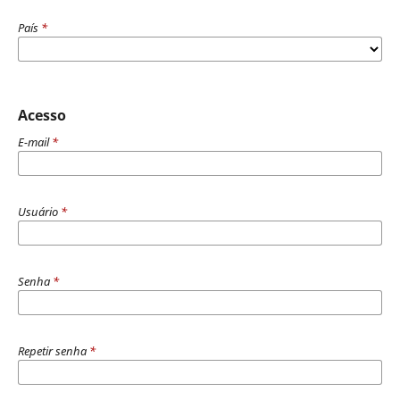
País
*
Acesso
E-mail
*
Usuário
*
Senha
*
Repetir senha
*