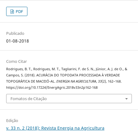
PDF
Publicado
01-08-2018
Como Citar
Rodrigues, B. T., Rodrigues, M. T., Tagliarini, F. de S. N., Júnior, A. J. de O., &
Campos, S. (2018). ACURÁCIA DO TOPODATA PROCESSADA À VERDADE
TOPOGRÁFICA DE MACEIÓ-AL.
ENERGIA NA AGRICULTURA
,
33
(2), 162–168.
https://doi.org/10.17224/EnergAgric.2018v33n2p162-168
Fomatos de Citação
Edição
v. 33 n. 2 (2018): Revista Energia na Agricultura