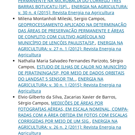
PERMANENTE NA MICROBACIA DO CÓRREGO TRÊS
BARRAS BOTUCATU (SP).
,
ENERGIA NA AGRICULTURA:
v. 30 n. 4 (2015): Revista Energia na Agricultura
Milena Montanholi Mileski, Sergio Campos,
GEOPROCESSAMENTO APLICADO NA DETERMINAÇÃO
DAS ÁREAS DE PRESERVAÇÃO PERMANENTE E ÁREAS
DE CONFLITO COM CULTIVO AGRÍCOLA NO
MUNICÍPIO DE LENÇÓIS PAULISTA/SP
,
ENERGIA NA
AGRICULTURA: v. 27 n. 1 (2012): Revista Energia na
Agricultura
Nathalia Maria Salvadeo Fernandes Parizoto, Sérgio
Campos,
ESTUDO DE ILHAS DE CALOR NO MUNICÍPIO
DE PIRATININGA/SP, POR MEIO DE DADOS ORBITAIS
DO LANDSAT 5 SENSOR TM.
,
ENERGIA NA
AGRICULTURA: v. 30 n. 1 (2015): Revista Energia na
Agricultura
Elvio Gilberto da Silva, Zacarias Xavier de Barros,
Sérgio Campos,
MEDIÇÕES DE ÁREAS POR
FOTOGRAFIAS AÉREAS, EM ESCALA NOMINAL, COMPA-
RADAS COM A ÁREA OBTIDA EM FOTOS COM ESCALAS
CORRIGIDAS POR MEIO DE UM SIG
,
ENERGIA NA
AGRICULTURA: v. 26 n. 2 (2011): Revista Energia na
Agricultura