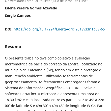
Universidade Estadual Paulista "Júlio de Mesquita Filho"
Edéria Pereira Gomes Azevedo
Sérgio Campos
DOI:
https://doi.org/10.17224/EnergAgric.2018v33n1p58-65
Resumo
O presente trabalho teve como objetivo a avaliação
morfométrica da bacia do córrego da Lontra, localizado no
município de Cafelândia (SP), tendo em vista a proteção e
manutenção ambiental utilizando-se ferramentas de
geoprocessamento. As ferramentas empregadas foram o
Sistema de Informação Geográfica - SIG IDRISI Selva e
software CartaLinx. A microbacia apresenta uma área de
18,30 km2 e está localizada entre os paralelos 21o 45’ a 22o
00’ de latitude S e 49o 30’ a 49o 45’ de longitude W Gr. Para