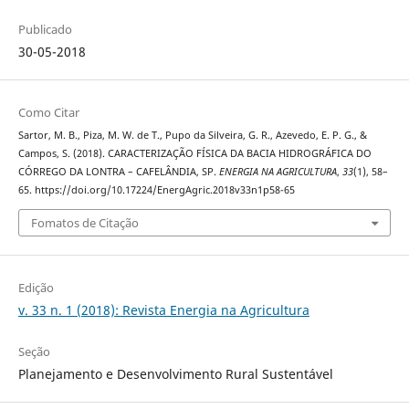
Publicado
30-05-2018
Como Citar
Sartor, M. B., Piza, M. W. de T., Pupo da Silveira, G. R., Azevedo, E. P. G., &
Campos, S. (2018). CARACTERIZAÇÃO FÍSICA DA BACIA HIDROGRÁFICA DO
CÓRREGO DA LONTRA – CAFELÂNDIA, SP.
ENERGIA NA AGRICULTURA
,
33
(1), 58–
65. https://doi.org/10.17224/EnergAgric.2018v33n1p58-65
Fomatos de Citação
Edição
v. 33 n. 1 (2018): Revista Energia na Agricultura
Seção
Planejamento e Desenvolvimento Rural Sustentável