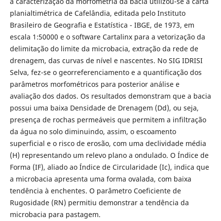
a caracterização da morfometria da bacia utilizou-se a carta
planialtimétrica de Cafelândia, editada pelo Instituto
Brasileiro de Geografia e Estatística - IBGE, de 1973, em
escala 1:50000 e o software Cartalinx para a vetorização da
delimitação do limite da microbacia, extração da rede de
drenagem, das curvas de nível e nascentes. No SIG IDRISI
Selva, fez-se o georreferenciamento e a quantificação dos
parâmetros morfométricos para posterior análise e
avaliação dos dados. Os resultados demonstram que a bacia
possui uma baixa Densidade de Drenagem (Dd), ou seja,
presença de rochas permeáveis que permitem a infiltração
da água no solo diminuindo, assim, o escoamento
superficial e o risco de erosão, com uma declividade média
(H) representando um relevo plano a ondulado. O Índice de
Forma (IF), aliado ao Índice de Circularidade (Ic), indica que
a microbacia apresenta uma forma ovalada, com baixa
tendência à enchentes. O parâmetro Coeficiente de
Rugosidade (RN) permitiu demonstrar a tendência da
microbacia para pastagem.