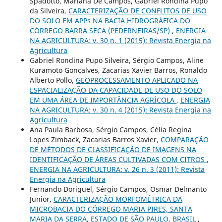
Spadotto, Mariana De Campos, Gabriel Rondina Pupo
da Silveira,
CARACTERIZAÇÃO DE CONFLITOS DE USO
DO SOLO EM APPs NA BACIA HIDROGRÁFICA DO
CÓRREGO BARRA SECA (PEDERNEIRAS/SP)
,
ENERGIA
NA AGRICULTURA: v. 30 n. 1 (2015): Revista Energia na
Agricultura
Gabriel Rondina Pupo Silveira, Sérgio Campos, Aline
Kuramoto Gonçalves, Zacarias Xavier Barros, Ronaldo
Alberto Pollo,
GEOPROCESSAMENTO APLICADO NA
ESPACIALIZAÇÃO DA CAPACIDADE DE USO DO SOLO
EM UMA ÁREA DE IMPORTÂNCIA AGRÍCOLA
,
ENERGIA
NA AGRICULTURA: v. 30 n. 4 (2015): Revista Energia na
Agricultura
Ana Paula Barbosa, Sérgio Campos, Célia Regina
Lopes Zimback, Zacarias Barros Xavier,
COMPARAÇÃO
DE MÉTODOS DE CLASSIFICAÇÃO DE IMAGENS NA
IDENTIFICAÇÃO DE ÁREAS CULTIVADAS COM CITROS
,
ENERGIA NA AGRICULTURA: v. 26 n. 3 (2011): Revista
Energia na Agricultura
Fernando Doriguel, Sérgio Campos, Osmar Delmanto
Junior,
CARACTERIZAÇÃO MORFOMÉTRICA DA
MICROBACIA DO CÓRREGO MARIA PIRES, SANTA
MARIA DA SERRA, ESTADO DE SÃO PAULO, BRASIL
,