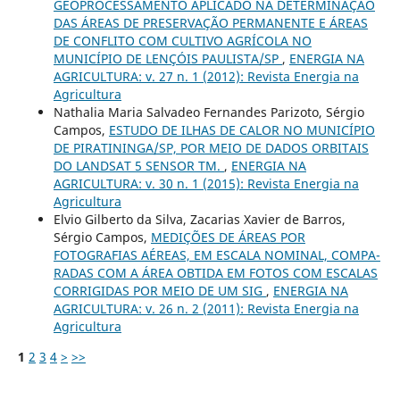
GEOPROCESSAMENTO APLICADO NA DETERMINAÇÃO
DAS ÁREAS DE PRESERVAÇÃO PERMANENTE E ÁREAS
DE CONFLITO COM CULTIVO AGRÍCOLA NO
MUNICÍPIO DE LENÇÓIS PAULISTA/SP
,
ENERGIA NA
AGRICULTURA: v. 27 n. 1 (2012): Revista Energia na
Agricultura
Nathalia Maria Salvadeo Fernandes Parizoto, Sérgio
Campos,
ESTUDO DE ILHAS DE CALOR NO MUNICÍPIO
DE PIRATININGA/SP, POR MEIO DE DADOS ORBITAIS
DO LANDSAT 5 SENSOR TM.
,
ENERGIA NA
AGRICULTURA: v. 30 n. 1 (2015): Revista Energia na
Agricultura
Elvio Gilberto da Silva, Zacarias Xavier de Barros,
Sérgio Campos,
MEDIÇÕES DE ÁREAS POR
FOTOGRAFIAS AÉREAS, EM ESCALA NOMINAL, COMPA-
RADAS COM A ÁREA OBTIDA EM FOTOS COM ESCALAS
CORRIGIDAS POR MEIO DE UM SIG
,
ENERGIA NA
AGRICULTURA: v. 26 n. 2 (2011): Revista Energia na
Agricultura
1
2
3
4
>
>>