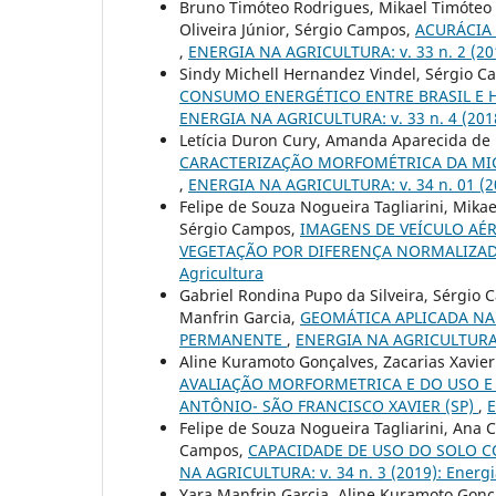
Bruno Timóteo Rodrigues, Mikael Timóteo R
Oliveira Júnior, Sérgio Campos,
ACURÁCIA
,
ENERGIA NA AGRICULTURA: v. 33 n. 2 (201
Sindy Michell Hernandez Vindel, Sérgio C
CONSUMO ENERGÉTICO ENTRE BRASIL E 
ENERGIA NA AGRICULTURA: v. 33 n. 4 (2018
Letícia Duron Cury, Amanda Aparecida de 
CARACTERIZAÇÃO MORFOMÉTRICA DA MIC
,
ENERGIA NA AGRICULTURA: v. 34 n. 01 (20
Felipe de Souza Nogueira Tagliarini, Mika
Sérgio Campos,
IMAGENS DE VEÍCULO AÉ
VEGETAÇÃO POR DIFERENÇA NORMALIZA
Agricultura
Gabriel Rondina Pupo da Silveira, Sérgio 
Manfrin Garcia,
GEOMÁTICA APLICADA NA
PERMANENTE
,
ENERGIA NA AGRICULTURA: v
Aline Kuramoto Gonçalves, Zacarias Xavier
AVALIAÇÃO MORFORMETRICA E DO USO E
ANTÔNIO- SÃO FRANCISCO XAVIER (SP)
,
E
Felipe de Souza Nogueira Tagliarini, Ana 
Campos,
CAPACIDADE DE USO DO SOLO C
NA AGRICULTURA: v. 34 n. 3 (2019): Energi
Yara Manfrin Garcia, Aline Kuramoto Gonç