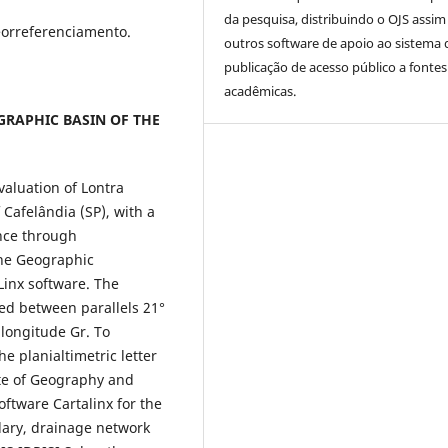
da pesquisa, distribuindo o OJS assi
eorreferenciamento.
outros software de apoio ao sistema 
publicação de acesso público a fontes
acadêmicas.
GRAPHIC BASIN OF THE
aluation of Lontra
 Cafelândia (SP), with a
nce through
he Geographic
Linx software. The
ed between parallels 21°
 longitude Gr. To
e planialtimetric letter
ute of Geography and
oftware Cartalinx for the
dary, drainage network