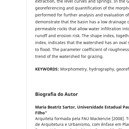
extraction, the level curves and springs. In the G
georeferencing and quantification of the morp
performed for further analysis and evaluation of
demonstrate that the basin has a low drainage d
permeable rocks that allow water infiltration int
runoff and erosion risk. The shape index, toget
index, indicates that the watershed has an oval
to flood. The parameter coefficient of roughnes
trend of the watershed for grazing.
KEYWORDS:
Morphometry, hydrography, georef
Biografia do Autor
Maria Beatriz Sartor,
Universidade Estadual Pau
Filho"
Arquiteta formada pela FAU Mackenzie [2008]. 
de Arquitetura e Urbanismo, com ênfase em Pla