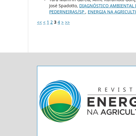
José Spadotto,
DIAGNÓSTICO AMBIENTAL D
PEDERNEIRAS/SP
,
ENERGIA NA AGRICULTURA
<<
<
1
2
3
4
>
>>