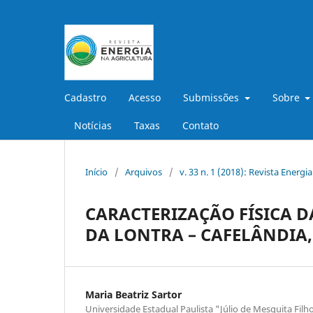
Cadastro
Acesso
Submissões
Sobre
Notícias
Taxas
Contato
Início
/
Arquivos
/
v. 33 n. 1 (2018): Revista Energi
CARACTERIZAÇÃO FÍSICA 
DA LONTRA – CAFELÂNDIA,
Maria Beatriz Sartor
Universidade Estadual Paulista "Júlio de Mesquita Filh