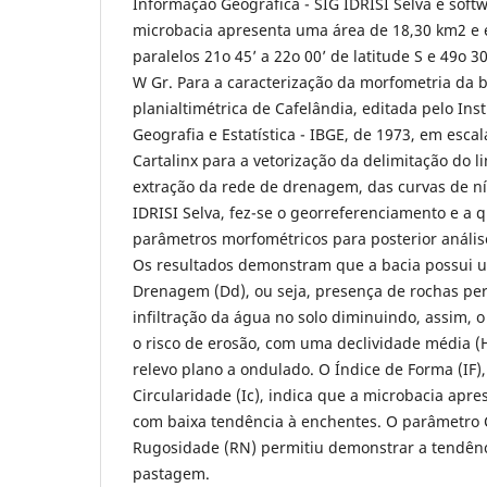
Informação Geográfica - SIG IDRISI Selva e softw
microbacia apresenta uma área de 18,30 km2 e e
paralelos 21o 45’ a 22o 00’ de latitude S e 49o 3
W Gr. Para a caracterização da morfometria da ba
planialtimétrica de Cafelândia, editada pelo Inst
Geografia e Estatística - IBGE, de 1973, em esca
Cartalinx para a vetorização da delimitação do l
extração da rede de drenagem, das curvas de ní
IDRISI Selva, fez-se o georreferenciamento e a 
parâmetros morfométricos para posterior anális
Os resultados demonstram que a bacia possui 
Drenagem (Dd), ou seja, presença de rochas p
infiltração da água no solo diminuindo, assim, 
o risco de erosão, com uma declividade média 
relevo plano a ondulado. O Índice de Forma (IF),
Circularidade (Ic), indica que a microbacia apr
com baixa tendência à enchentes. O parâmetro 
Rugosidade (RN) permitiu demonstrar a tendênc
pastagem.