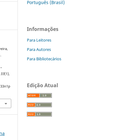
Português (Brasil)
Informações
Para Leitores
Para Autores
veira,
.
Para Bibliotecários
 –
,
33
(1),
Edição Atual
v33n1p
 na