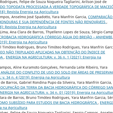
odrigues, Felipe de Souza Nogueira Tagliarini, Arilson José de
 DO TOPODATA PROCESSADA À VERDADE TOPOGRÁFICA DE MACEI
8): Revista Energia na Agricultura
ampos, Anselmo José Spadotto, Yara Manfrin Garcia,
COMPARAÇÃO
HONDURAS E SUA DEPENDÊNCIA DE FONTES NÃO RENOVÁVEIS
,
): Revista Energia na Agricultura
Lima, Ana Clara de Barros, Thyellenn Lopes de Souza, Sérgio Camp
ROBACIA HIDROGRÁFICA CÓRREGO ÁGUA DO BREJÃO – ANHEMBI,
19): Energia na Agricultura
el Timóteo Rodrigues, Bruno Timóteo Rodrigues, Yara Manfrin Garc
REO NÃO TRIPULADO APLICADAS NA OBTENÇÃO DO ÍNDICE DE
DA
,
ENERGIA NA AGRICULTURA: v. 36 n. 1 (2021): Energia na
Campos, Aline Kuramoto Gonçalves, Fernanda Leite Ribeiro, Yara
 ANÁLISE DO CONFLITO DE USO DO SOLO EM ÁREAS DE PRESERV
. 34 n. 4 (2019): Energia na Agricultura
 de Barros, Gabriel Rondina Pupo da Silveira, Yara Manfrin Garcia,
 OCUPAÇÃO DA TERRA DA BACIA HIDROGRÁFICA DO CÓRREGO SA
NERGIA NA AGRICULTURA: v. 34 n. 01 (2019): Energia na Agricultu
Clara de Barros, Bruno Timóteo Rodrigues, Yara Manfrin Garcia, Sé
OMO SUBSÍDIO PARA ESTUDOS EM BACIA HIDROGRÁFICA
,
ENERGI
a na Agricultura
alves, Felipe de Souza Nogueira Tagliarini, Sergio Campos, Ansel