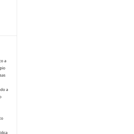
co a
pio
sas
ado a
o
to
blica