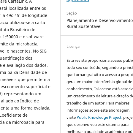
are CartaLinx. A
stá localizada entre os
Seção
0’ a 49o 45’ de longitude
Planejamento e Desenvolvimento
cia utilizou-se a carta
Rural Sustentável
ituto Brasileiro de
la 1:50000 e o software
imite da microbacia,
Licença
vel e nascentes. No SIG
quantificação dos
Esta revista proporciona acesso publi
e e avaliação dos dados.
todo seu conteúdo, seguindo o princí
uma baixa Densidade de
que tornar gratuito o acesso a pesqui
ermeáveis que permitem a
gera um maior intercâmbio global de
o escoamento superficial e
conhecimento. Tal acesso está associ
(H) representando um
um crescimento da leitura e citação d
 aliado ao Índice de
trabalho de um autor. Para maiores
esenta uma forma ovalada,
informações sobre esta abordagem,
Coeficiente de
visite
Public Knowledge Project
, proje
ia da microbacia para
que desenvolveu este sistema para
melhorar a qualidade acadêmica e pú