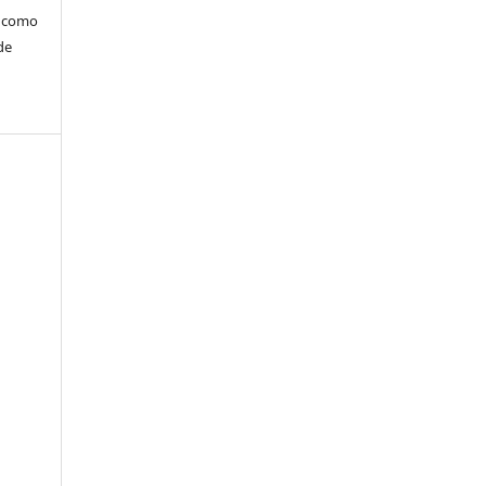
m como
de