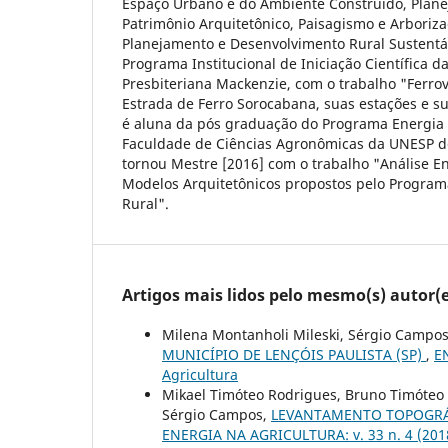
Espaço Urbano e do Ambiente Construído, Plane
Patrimônio Arquitetônico, Paisagismo e Arboriz
Planejamento e Desenvolvimento Rural Sustentáv
Programa Institucional de Iniciação Científica d
Presbiteriana Mackenzie, com o trabalho "Ferrov
Estrada de Ferro Sorocabana, suas estações e s
é aluna da pós graduação do Programa Energia 
Faculdade de Ciências Agronômicas da UNESP de
tornou Mestre [2016] com o trabalho "Análise E
Modelos Arquitetônicos propostos pelo Program
Rural".
Artigos mais lidos pelo mesmo(s) autor(e
Milena Montanholi Mileski, Sérgio Campo
MUNICÍPIO DE LENÇÓIS PAULISTA (SP)
,
E
Agricultura
Mikael Timóteo Rodrigues, Bruno Timóteo R
Sérgio Campos,
LEVANTAMENTO TOPOGRÁF
ENERGIA NA AGRICULTURA: v. 33 n. 4 (2018