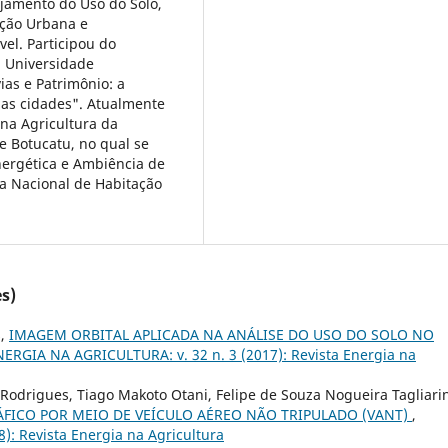
jamento do Uso do Solo,
ação Urbana e
el. Participou do
a Universidade
ias e Patrimônio: a
uas cidades". Atualmente
na Agricultura da
 Botucatu, no qual se
nergética e Ambiência de
a Nacional de Habitação
s)
s,
IMAGEM ORBITAL APLICADA NA ANÁLISE DO USO DO SOLO NO
NERGIA NA AGRICULTURA: v. 32 n. 3 (2017): Revista Energia na
odrigues, Tiago Makoto Otani, Felipe de Souza Nogueira Tagliarin
ICO POR MEIO DE VEÍCULO AÉREO NÃO TRIPULADO (VANT)
,
): Revista Energia na Agricultura