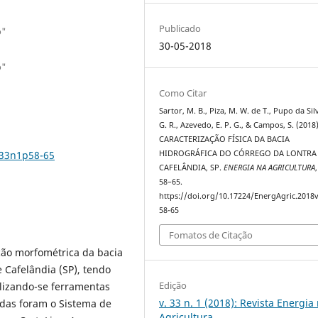
Publicado
o"
30-05-2018
o"
Como Citar
Sartor, M. B., Piza, M. W. de T., Pupo da Sil
G. R., Azevedo, E. P. G., & Campos, S. (2018)
CARACTERIZAÇÃO FÍSICA DA BACIA
v33n1p58-65
HIDROGRÁFICA DO CÓRREGO DA LONTRA
CAFELÂNDIA, SP.
ENERGIA NA AGRICULTURA
58–65.
https://doi.org/10.17224/EnergAgric.2018
58-65
Fomatos de Citação
ção morfométrica da bacia
 Cafelândia (SP), tendo
Edição
lizando-se ferramentas
v. 33 n. 1 (2018): Revista Energia
das foram o Sistema de
Agricultura