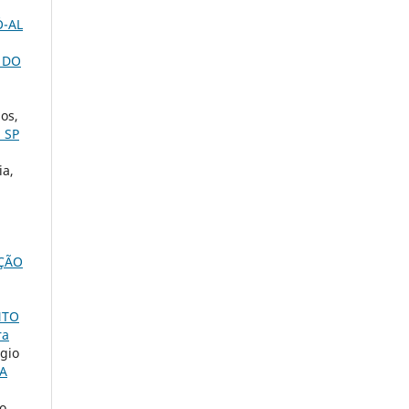
Ó-AL
 DO
os,
 SP
ia,
AÇÃO
NTO
ra
rgio
A
mo