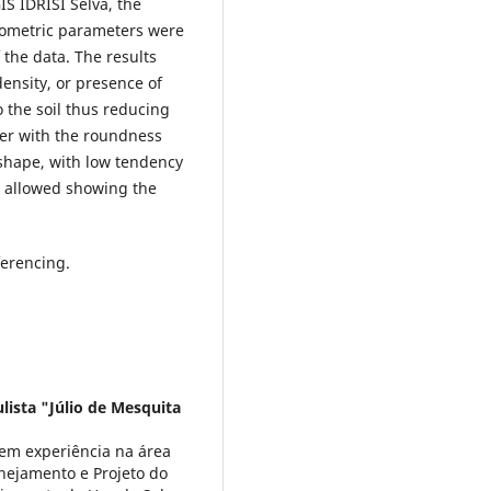
IS IDRISI Selva, the
hometric parameters were
 the data. The results
ensity, or presence of
o the soil thus reducing
her with the roundness
 shape, with low tendency
s allowed showing the
erencing.
lista "Júlio de Mesquita
Tem experiência na área
nejamento e Projeto do