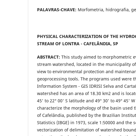
PALAVRAS-CHAVE:
Morfometria, hidrografia, g
PHYSICAL CHARACTERIZATION OF THE HYDRO
STREAM OF LONTRA - CAFELÂNDIA, SP
ABSTRACT:
This study aimed to morphometric ev
stream watershed, located in the municipality of
view to environmental protection and maintena
geoprocessing tools. The programs used were t
Information System - GIS IDRISI Selva and Carta
watershed has an area of 18.30 km2 and is locat
45' to 22° 00' S latitude and 49° 30' to 49° 45' W
characterize the morphology of the basin used th
of Cafelândia, published by the Brazilian Instit
Statistics (IBGE) in 1973, scale 1:50000 and the s
vectorization of delimitation of watershed boun