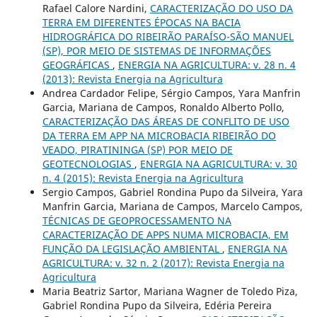
Rafael Calore Nardini,
CARACTERIZAÇÃO DO USO DA
TERRA EM DIFERENTES ÉPOCAS NA BACIA
HIDROGRÁFICA DO RIBEIRÃO PARAÍSO-SÃO MANUEL
(SP), POR MEIO DE SISTEMAS DE INFORMAÇÕES
GEOGRÁFICAS
,
ENERGIA NA AGRICULTURA: v. 28 n. 4
(2013): Revista Energia na Agricultura
Andrea Cardador Felipe, Sérgio Campos, Yara Manfrin
Garcia, Mariana de Campos, Ronaldo Alberto Pollo,
CARACTERIZAÇÃO DAS ÁREAS DE CONFLITO DE USO
DA TERRA EM APP NA MICROBACIA RIBEIRÃO DO
VEADO, PIRATININGA (SP) POR MEIO DE
GEOTECNOLOGIAS
,
ENERGIA NA AGRICULTURA: v. 30
n. 4 (2015): Revista Energia na Agricultura
Sergio Campos, Gabriel Rondina Pupo da Silveira, Yara
Manfrin Garcia, Mariana de Campos, Marcelo Campos,
TÉCNICAS DE GEOPROCESSAMENTO NA
CARACTERIZAÇÃO DE APPS NUMA MICROBACIA, EM
FUNÇÃO DA LEGISLAÇÃO AMBIENTAL
,
ENERGIA NA
AGRICULTURA: v. 32 n. 2 (2017): Revista Energia na
Agricultura
Maria Beatriz Sartor, Mariana Wagner de Toledo Piza,
Gabriel Rondina Pupo da Silveira, Edéria Pereira