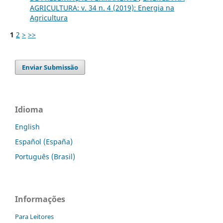
AGRICULTURA: v. 34 n. 4 (2019): Energia na
Agricultura
1
2
>
>>
Enviar Submissão
Idioma
English
Español (España)
Português (Brasil)
Informações
Para Leitores