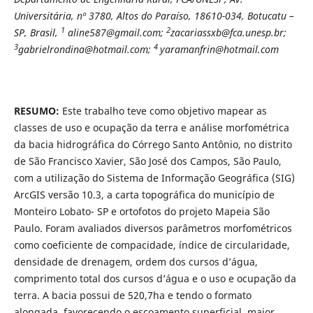
Universitária, nº 3780, Altos do Paraíso, 18610-034, Botucatu –
1
2
SP, Brasil,
aline587@gmail.com;
zacariassxb@fca.unesp.br;
3
4
gabrielrondina@hotmail.com;
yaramanfrin@hotmail.com
RESUMO:
Este trabalho teve como objetivo mapear as
classes de uso e ocupação da terra e análise morfométrica
da bacia hidrográfica do Córrego Santo Antônio, no distrito
de São Francisco Xavier, São José dos Campos, São Paulo,
com a utilização do Sistema de Informação Geográfica (SIG)
ArcGIS versão 10.3, a carta topográfica do município de
Monteiro Lobato- SP e ortofotos do projeto Mapeia São
Paulo. Foram avaliados diversos parâmetros morfométricos
como coeficiente de compacidade, índice de circularidade,
densidade de drenagem, ordem dos cursos d’água,
comprimento total dos cursos d’água e o uso e ocupação da
terra. A bacia possui de 520,7ha e tendo o formato
alongada, favorecendo o escoamento superficial, maior