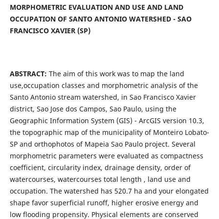
MORPHOMETRIC EVALUATION AND USE AND LAND
OCCUPATION OF SANTO ANTONIO WATERSHED - SAO
FRANCISCO XAVIER (SP)
ABSTRACT:
The aim of this work was to map the land
use,occupation classes and morphometric analysis of the
Santo Antonio stream watershed, in Sao Francisco Xavier
district, Sao Jose dos Campos, Sao Paulo, using the
Geographic Information System (GIS) - ArcGIS version 10.3,
the topographic map of the municipality of Monteiro Lobato-
SP and orthophotos of Mapeia Sao Paulo project. Several
morphometric parameters were evaluated as compactness
coefficient, circularity index, drainage density, order of
watercourses, watercourses total length , land use and
occupation. The watershed has 520.7 ha and your elongated
shape favor superficial runoff, higher erosive energy and
low flooding propensity. Physical elements are conserved