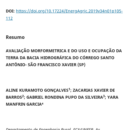
DOI:
https://doi.org/10.17224/EnergAgric.2019v34n01p105-
112
Resumo
AVALIAÇÃO MORFORMETRICA E DO USO E OCUPAÇÃO DA
TERRA DA BACIA HIDROGRÁFICA DO CÓRREGO SANTO
ANTÔNIO- SÃO FRANCISCO XAVIER (SP)
1
ALINE KURAMOTO GONÇALVES
; ZACARIAS XAVIER DE
2
3
BARROS
; GABRIEL RONDINA PUPO DA SILVEIRA
; YARA
MANFRIN GARCIA
⁴
Departamento de Engenharia Rural, FCA/UNESP, Av.