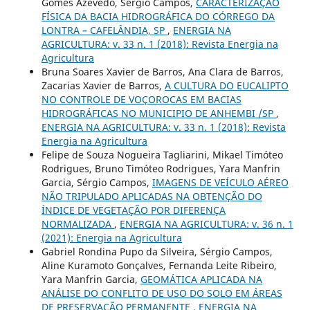
Gomes Azevedo, Sérgio Campos,
CARACTERIZAÇÃO
FÍSICA DA BACIA HIDROGRÁFICA DO CÓRREGO DA
LONTRA – CAFELÂNDIA, SP
,
ENERGIA NA
AGRICULTURA: v. 33 n. 1 (2018): Revista Energia na
Agricultura
Bruna Soares Xavier de Barros, Ana Clara de Barros,
Zacarias Xavier de Barros,
A CULTURA DO EUCALIPTO
NO CONTROLE DE VOÇOROCAS EM BACIAS
HIDROGRÁFICAS NO MUNICIPIO DE ANHEMBI /SP
,
ENERGIA NA AGRICULTURA: v. 33 n. 1 (2018): Revista
Energia na Agricultura
Felipe de Souza Nogueira Tagliarini, Mikael Timóteo
Rodrigues, Bruno Timóteo Rodrigues, Yara Manfrin
Garcia, Sérgio Campos,
IMAGENS DE VEÍCULO AÉREO
NÃO TRIPULADO APLICADAS NA OBTENÇÃO DO
ÍNDICE DE VEGETAÇÃO POR DIFERENÇA
NORMALIZADA
,
ENERGIA NA AGRICULTURA: v. 36 n. 1
(2021): Energia na Agricultura
Gabriel Rondina Pupo da Silveira, Sérgio Campos,
Aline Kuramoto Gonçalves, Fernanda Leite Ribeiro,
Yara Manfrin Garcia,
GEOMÁTICA APLICADA NA
ANÁLISE DO CONFLITO DE USO DO SOLO EM ÁREAS
DE PRESERVAÇÃO PERMANENTE
,
ENERGIA NA