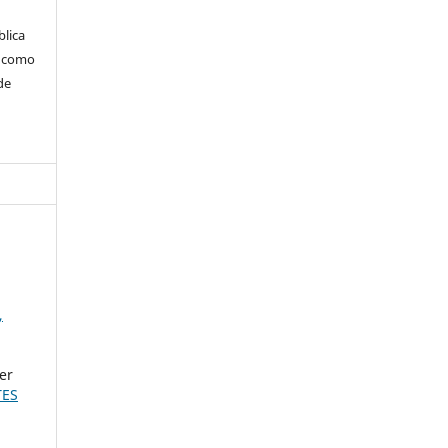
blica
m como
de
,
er
TES