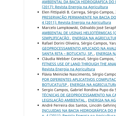
AMBIENTAL DA BACIA HIDROGRÁFICA DO 
(2017): Revista Energia na Agricultura
Elen Fittipaldi B. Carrega, Sérgio Campos,
PRESERVAÇÃO PERMANENTE NA BACIA DO 
4 (2011): Revista Energia na Agricultura
Marcelo Lampkowski, Odivaldo José Serap
AMBIENTAL DE USINAS HELIOTÉRMICAS (
SIMPLIFICAÇÃO
,
ENERGIA NA AGRICULTURA: 
Rafael Dorini Oliveira, Sérgio Campos, Ya
GEOPROCESSAMENTO APLICADO NA AVAL
SANTA RITA – BOTUCATU, SP.
,
ENERGIA NA 
Cláudia Webber Corseuil, Sérgio Campos, T
FITNESS USE OF LAND THROUGH THE ANA
Revista Energia na Agricultura
Flávia Meinicke Nascimento, Sérgio Campos
POR DIFERENTES APLICATIVOS COMPUTAC
BOTUCATU/SP
,
ENERGIA NA AGRICULTURA: v
Sergio Campos, Gabriel Rondina Pupo da S
TÉCNICAS DE GEOPROCESSAMENTO NA CA
LEGISLAÇÃO AMBIENTAL
,
ENERGIA NA AGRI
André Ferreira dos Santos, Lincoln Gehri
INCLUIDAS NA BACIA HIDROGRÁFICA DO 
n. 4 (2011): Revista Energia na Agricultura