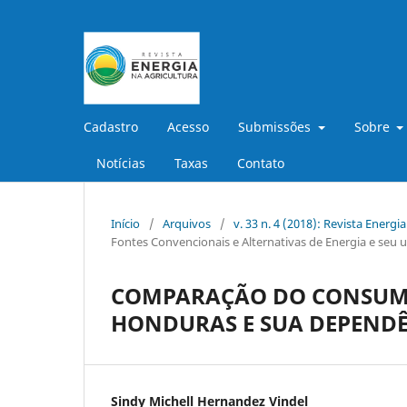
Cadastro
Acesso
Submissões
Sobre
Notícias
Taxas
Contato
Início
/
Arquivos
/
v. 33 n. 4 (2018): Revista Energi
Fontes Convencionais e Alternativas de Energia e seu u
COMPARAÇÃO DO CONSUMO 
HONDURAS E SUA DEPENDÊ
Sindy Michell Hernandez Vindel