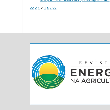
<<
<
1
2
3
4
>
>>