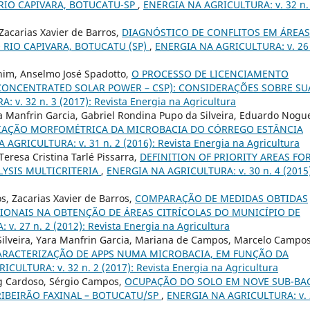
RIO CAPIVARA, BOTUCATU-SP
,
ENERGIA NA AGRICULTURA: v. 32 n.
 Zacarias Xavier de Barros,
DIAGNÓSTICO DE CONFLITOS EM ÁREAS
RIO CAPIVARA, BOTUCATU (SP)
,
ENERGIA NA AGRICULTURA: v. 26
him, Anselmo José Spadotto,
O PROCESSO DE LICENCIAMENTO
CONCENTRATED SOLAR POWER – CSP): CONSIDERAÇÕES SOBRE SU
v. 32 n. 3 (2017): Revista Energia na Agricultura
ra Manfrin Garcia, Gabriel Rondina Pupo da Silveira, Eduardo Nogue
IAÇÃO MORFOMÉTRICA DA MICROBACIA DO CÓRREGO ESTÂNCIA
AGRICULTURA: v. 31 n. 2 (2016): Revista Energia na Agricultura
eresa Cristina Tarlé Pissarra,
DEFINITION OF PRIORITY AREAS FO
LYSIS MULTICRITERIA
,
ENERGIA NA AGRICULTURA: v. 30 n. 4 (2015)
, Zacarias Xavier de Barros,
COMPARAÇÃO DE MEDIDAS OBTIDAS
IONAIS NA OBTENÇÃO DE ÁREAS CITRÍCOLAS DO MUNICÍPIO DE
. 27 n. 2 (2012): Revista Energia na Agricultura
ilveira, Yara Manfrin Garcia, Mariana de Campos, Marcelo Campos
RACTERIZAÇÃO DE APPS NUMA MICROBACIA, EM FUNÇÃO DA
CULTURA: v. 32 n. 2 (2017): Revista Energia na Agricultura
ng Cardoso, Sérgio Campos,
OCUPAÇÃO DO SOLO EM NOVE SUB-BA
RIBEIRÃO FAXINAL – BOTUCATU/SP
,
ENERGIA NA AGRICULTURA: v. 