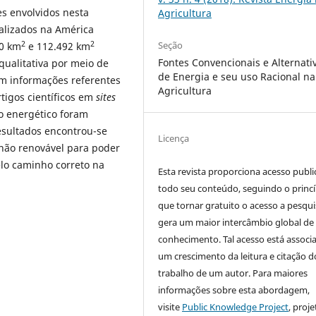
s envolvidos nesta
Agricultura
alizados na América
2
2
Seção
00 km
e 112.492 km
Fontes Convencionais e Alternati
ualitativa por meio de
de Energia e seu uso Racional na
m informações referentes
Agricultura
rtigos científicos em
sites
mo energético foram
esultados encontrou-se
Licença
não renovável para poder
lo caminho correto na
Esta revista proporciona acesso publi
todo seu conteúdo, seguindo o princí
que tornar gratuito o acesso a pesqui
gera um maior intercâmbio global de
conhecimento. Tal acesso está associ
um crescimento da leitura e citação d
trabalho de um autor. Para maiores
informações sobre esta abordagem,
visite
Public Knowledge Project
, proje