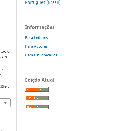
Português (Brasil)
Informações
Para Leitores
Para Autores
tto, A.
Para Bibliotecários
ÇÃO DO
ES
A
,
Edição Atual
v33n4p
 na