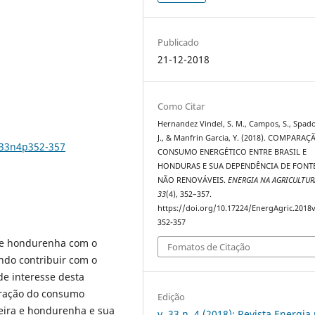
Publicado
21-12-2018
Como Citar
Hernandez Vindel, S. M., Campos, S., Spado
J., & Manfrin Garcia, Y. (2018). COMPARA
v33n4p352-357
CONSUMO ENERGÉTICO ENTRE BRASIL E
HONDURAS E SUA DEPENDÊNCIA DE FONT
NÃO RENOVÁVEIS.
ENERGIA NA AGRICULTUR
33
(4), 352–357.
https://doi.org/10.17224/EnergAgric.2018
352-357
a e hondurenha com o
Fomatos de Citação
ando contribuir com o
e interesse desta
aração do consumo
Edição
leira e hondurenha e sua
v. 33 n. 4 (2018): Revista Energia