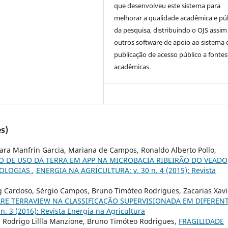
que desenvolveu este sistema para
melhorar a qualidade acadêmica e pú
da pesquisa, distribuindo o OJS assi
outros software de apoio ao sistema 
publicação de acesso público a fontes
acadêmicas.
s)
ara Manfrin Garcia, Mariana de Campos, Ronaldo Alberto Pollo,
O DE USO DA TERRA EM APP NA MICROBACIA RIBEIRÃO DO VEADO
NOLOGIAS
,
ENERGIA NA AGRICULTURA: v. 30 n. 4 (2015): Revista
g Cardoso, Sérgio Campos, Bruno Timóteo Rodrigues, Zacarias Xavi
 TERRAVIEW NA CLASSIFICAÇÃO SUPERVISIONADA EM DIFEREN
 3 (2016): Revista Energia na Agricultura
s, Rodrigo Lillla Manzione, Bruno Timóteo Rodrigues,
FRAGILIDADE