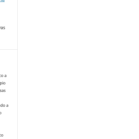
vas
co a
pio
sas
ado a
o
to