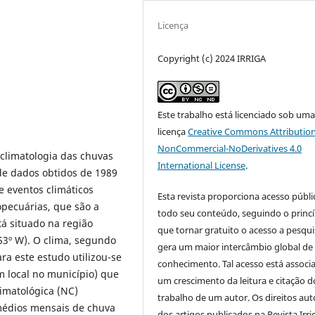
Licença
Copyright (c) 2024 IRRIGA
Este trabalho está licenciado sob um
licença
Creative Commons Attribution
NonCommercial-NoDerivatives 4.0
 climatologia das chuvas
International License
.
 de dados obtidos de 1989
e eventos climáticos
Esta revista proporciona acesso públi
pecuárias, que são a
todo seu conteúdo, seguindo o princí
á situado na região
que tornar gratuito o acesso a pesqui
 53º W). O clima, segundo
gera um maior intercâmbio global de
ara este estudo utilizou-se
conhecimento. Tal acesso está associ
 local no município) que
um crescimento da leitura e citação d
imatológica (NC)
trabalho de um autor. Os direitos aut
 médios mensais de chuva
dos artigos publicados na Revista Irri