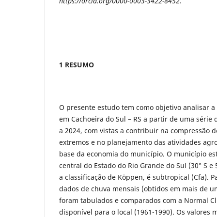
https://orcid.org/0000-0003-3422-8452.
1 RESUMO
O presente estudo tem como objetivo analisar a
em Cachoeira do Sul – RS a partir de uma série
a 2024, com vistas a contribuir na compressão d
extremos e no planejamento das atividades agro
base da economia do município. O município est
central do Estado do Rio Grande do Sul (30° S e
a classificação de Köppen, é subtropical (Cfa). P
dados de chuva mensais (obtidos em mais de um
foram tabulados e comparados com a Normal Cl
disponível para o local (1961-1990). Os valores