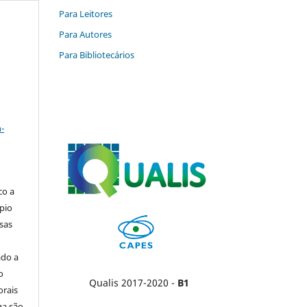
Para Leitores
Para Autores
Para Bibliotecários
a
-
co a
pio
sas
ado a
o
Qualis 2017-2020 -
B1
orais
ga são