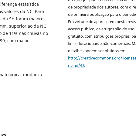
ferença estatística
de propriedade dos autores, com dire
os valores da NC. Para
de primeira publicação para o periódi
s da SH foram maiores,
Em virtude de aparecerem nesta revis
mm, superior ao da NC
acesso público, os artigos são de uso
mo de 11% nas chuvas no
gratuito, com atribuições próprias, p
90, com maior
fins educacionais e não-comerciais. M
detalhes podem ser obtidos em
http://creativecommons.org/license
nc-nd/4.0
imatológica, mudança
 RS