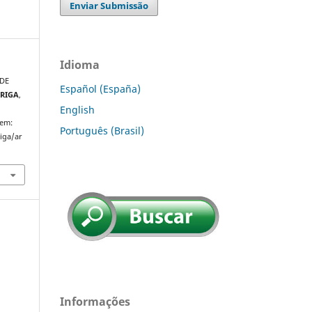
Enviar Submissão
Idioma
 DE
Español (España)
RRIGA
,
English
 em:
Português (Brasil)
riga/ar
Informações