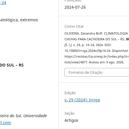
4-24
2024-07-26
atológica, extremos
Como Citar
OLIVEIRA, Zanandra Boff. CLIMATOLOGIA
CHUVAS PARA CACHOEIRA DO SUL – RS.
I
[S. l.]
, v. 29, p. 14–24, 2024. DOI:
10.15809/irriga.2024v29p14-24. Disponível
https://revistas.fca.unesp.br/index.php/ir
ticle/view/4877. Acesso em: 9 ago. 2026.
O SUL – RS
Fomatos de Citação
Edição
v. 29 (2024): Irriga
Seção
ira do Sul, Universidade
Artigos
l.com
;