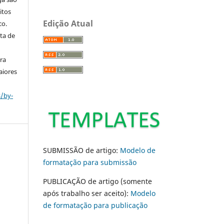
itos
Edição Atual
co.
ta de
ara
aiores
s/by-
SUBMISSÃO de artigo:
Modelo de
formatação para submissão
PUBLICAÇÃO de artigo (somente
após trabalho ser aceito):
Modelo
de formatação para publicação