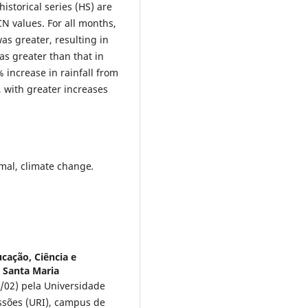
istorical series (HS) are
 CN values. For all months,
was greater, resulting in
s greater than that in
 increase in rainfall from
 with greater increases
rmal, climate change
.
ucação, Ciência e
 Santa Maria
/02) pela Universidade
ssões (URI), campus de