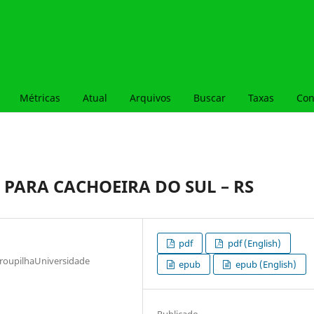
Métricas
Atual
Arquivos
Buscar
Taxas
Con
PARA CACHOEIRA DO SUL – RS
pdf
pdf (English)
arroupilhaUniversidade
epub
epub (English)
Publicado