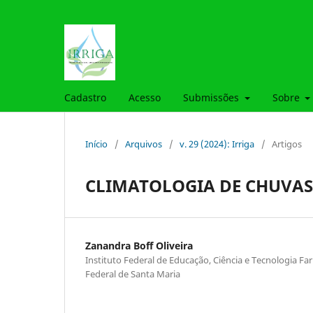
Cadastro
Acesso
Submissões
Sobre
Início
/
Arquivos
/
v. 29 (2024): Irriga
/
Artigos
CLIMATOLOGIA DE CHUVAS 
Zanandra Boff Oliveira
Instituto Federal de Educação, Ciência e Tecnologia F
Federal de Santa Maria