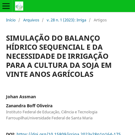
Início
/
Arquivos
/
v. 28 n. 1 (2023): Irriga
/
Artigos
SIMULAÇÃO DO BALANÇO
HÍDRICO SEQUENCIAL E DA
NECESSIDADE DE IRRIGAÇÃO
PARA A CULTURA DA SOJA EM
VINTE ANOS AGRÍCOLAS
Johan Assman
Zanandra Boff Oliveira
Instituto Federal de Educação, Ciência e Tecnologia
FarroupilhaUniversidade Federal de Santa Maria
DOI:
https://doi.org/10.15809/irriga.2023v28n1p164-175