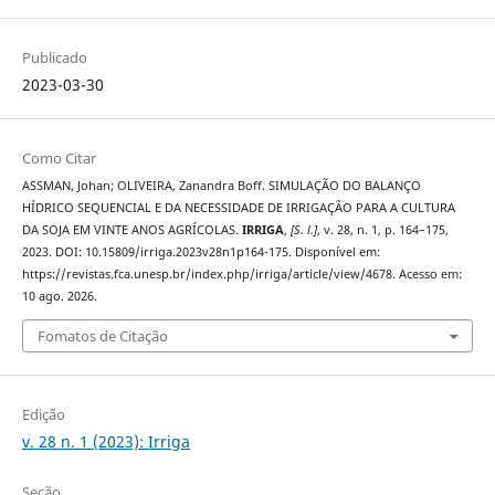
Publicado
2023-03-30
Como Citar
ASSMAN, Johan; OLIVEIRA, Zanandra Boff. SIMULAÇÃO DO BALANÇO
HÍDRICO SEQUENCIAL E DA NECESSIDADE DE IRRIGAÇÃO PARA A CULTURA
DA SOJA EM VINTE ANOS AGRÍCOLAS.
IRRIGA
,
[S. l.]
, v. 28, n. 1, p. 164–175,
2023. DOI: 10.15809/irriga.2023v28n1p164-175. Disponível em:
https://revistas.fca.unesp.br/index.php/irriga/article/view/4678. Acesso em:
10 ago. 2026.
Fomatos de Citação
Edição
v. 28 n. 1 (2023): Irriga
Seção