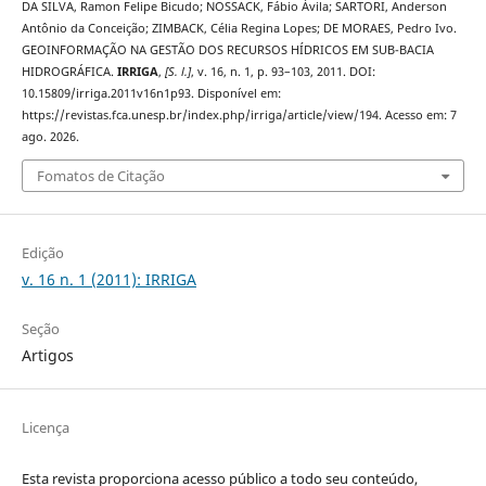
DA SILVA, Ramon Felipe Bicudo; NOSSACK, Fábio Ávila; SARTORI, Anderson
Antônio da Conceição; ZIMBACK, Célia Regina Lopes; DE MORAES, Pedro Ivo.
GEOINFORMAÇÃO NA GESTÃO DOS RECURSOS HÍDRICOS EM SUB-BACIA
HIDROGRÁFICA.
IRRIGA
,
[S. l.]
, v. 16, n. 1, p. 93–103, 2011. DOI:
10.15809/irriga.2011v16n1p93. Disponível em:
https://revistas.fca.unesp.br/index.php/irriga/article/view/194. Acesso em: 7
ago. 2026.
Fomatos de Citação
Edição
v. 16 n. 1 (2011): IRRIGA
Seção
Artigos
Licença
Esta revista proporciona acesso público a todo seu conteúdo,