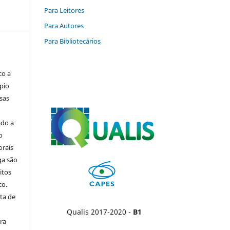
Para Leitores
Para Autores
Para Bibliotecários
co a
pio
sas
ado a
o
orais
ga são
itos
co.
ta de
Qualis 2017-2020 -
B1
ara