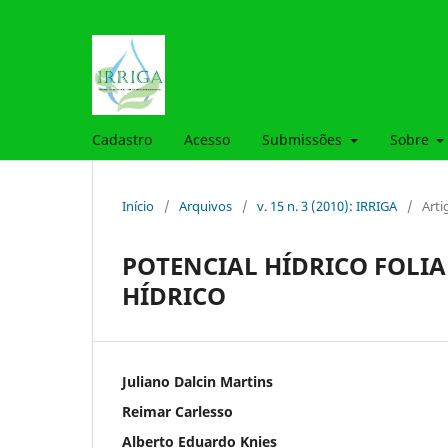
Cadastro
Acesso
Submissões
Sobre
Início
/
Arquivos
/
v. 15 n. 3 (2010): IRRIGA
/
Arti
POTENCIAL HÍDRICO FOLIA
HÍDRICO
Juliano Dalcin Martins
Reimar Carlesso
Alberto Eduardo Knies