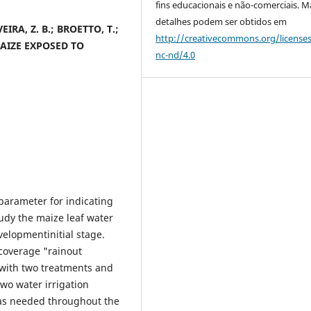
fins educacionais e não-comerciais. M
detalhes podem ser obtidos em
VEIRA, Z. B.; BROETTO, T.;
http://creativecommons.org/license
AIZE EXPOSED TO
nc-nd/4.0
parameter for indicating
udy the maize leaf water
velopmentinitial stage.
coverage "rainout
with two treatments and
two water irrigation
 as needed throughout the