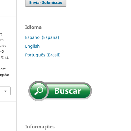
Enviar Submissão
Idioma
r;
Español (España)
dra
English
aldo
LHO
Português (Brasil)
,
[S. l.]
,
 em:
riga/ar
Informações