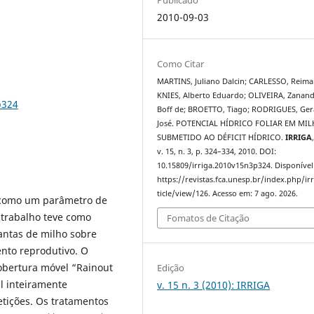
2010-09-03
Como Citar
MARTINS, Juliano Dalcin; CARLESSO, Reima
KNIES, Alberto Eduardo; OLIVEIRA, Zanan
p324
Boff de; BROETTO, Tiago; RODRIGUES, Ger
José. POTENCIAL HÍDRICO FOLIAR EM MI
SUBMETIDO AO DÉFICIT HÍDRICO.
IRRIGA
v. 15, n. 3, p. 324–334, 2010. DOI:
10.15809/irriga.2010v15n3p324. Disponível
https://revistas.fca.unesp.br/index.php/ir
ticle/view/126. Acesso em: 7 ago. 2026.
o como um parâmetro de
e trabalho teve como
Fomatos de Citação
lantas de milho sobre
ento reprodutivo. O
obertura móvel “Rainout
Edição
l inteiramente
v. 15 n. 3 (2010): IRRIGA
etições. Os tratamentos