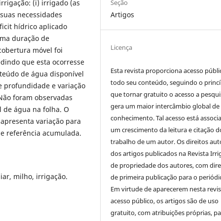
Seção
rigação: (i) irrigado (as
Artigos
 suas necessidades
icit hídrico aplicado
uma duração de
Licença
obertura móvel foi
dindo que esta ocorresse
Esta revista proporciona acesso públi
teúdo de água disponível
todo seu conteúdo, seguindo o princí
e profundidade e variação
que tornar gratuito o acesso a pesqui
. Não foram observadas
gera um maior intercâmbio global de
l de água na folha. O
conhecimento. Tal acesso está associ
o apresenta variação para
um crescimento da leitura e citação d
de referência acumulada.
trabalho de um autor. Os direitos aut
dos artigos publicados na Revista Irri
de propriedade dos autores, com dire
liar, milho, irrigação.
de primeira publicação para o periódi
Em virtude de aparecerem nesta revis
acesso público, os artigos são de uso
gratuito, com atribuições próprias, p