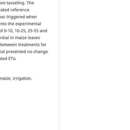
ore tasseling. The
ated reference
was triggered when
 into the experimental
f 0-10, 10-25, 25-55 and
ntial in maize leaves
 between treatments for
ntial presented no change
ated ETo.
maize, irrigation.