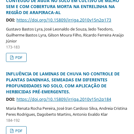
CONTEÚDO DE ÁGUA NO SOLO EM CULTIVO DE MILHO
SEM E COM COBERTURA MORTA NA ENTRELINHA NA
REGIÃO DE ARAPIRACA-AL
DOI:
https://doi.org/10.15809/irriga.2010v15n2p173
Gustavo Bastos Lyra, José Leonaldo de Souza, Iedo Teodoro,
Guilherme Bastos Lyra, Gilson Moura Filho, Ricardo Ferreira Araújo
Júnior
173-183
PDF
INFLUÊNCIA DE LAMINAS DE CHUVA NO CONTROLE DE
PLANTAS DANINHAS, SEMEADAS EM DIFERENTES
PROFUNDIDADES NO SOLO, COM APLICAÇÃO DE
HERBICIDAS PRÉ-EMERGENTES.
DOI:
https://doi.org/10.15809/irriga.2010v15n2p184
Maria Renata Rocha Pereira, José Iran Cardoso Silva, Andreia Cristina
Peres Rodrigues, Dagoberto Martins, Antonio Evaldo Klar
184-192
PDF