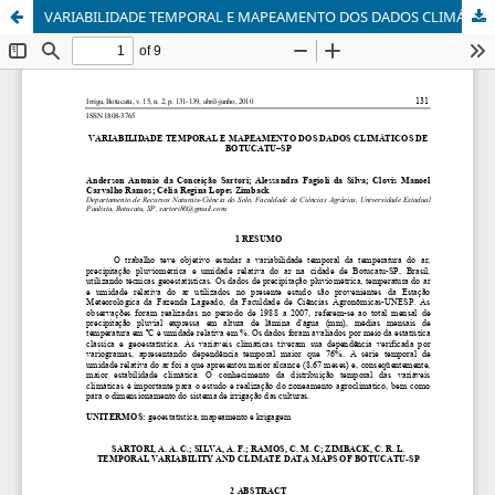
VARIABILIDADE TEMPORAL E MAPEAMENTO DOS DADOS CLIMÁTICOS DE BOTUCATU–SP