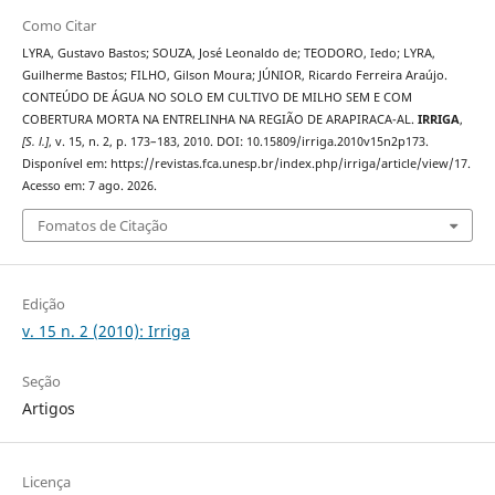
Como Citar
LYRA, Gustavo Bastos; SOUZA, José Leonaldo de; TEODORO, Iedo; LYRA,
Guilherme Bastos; FILHO, Gilson Moura; JÚNIOR, Ricardo Ferreira Araújo.
CONTEÚDO DE ÁGUA NO SOLO EM CULTIVO DE MILHO SEM E COM
COBERTURA MORTA NA ENTRELINHA NA REGIÃO DE ARAPIRACA-AL.
IRRIGA
,
[S. l.]
, v. 15, n. 2, p. 173–183, 2010. DOI: 10.15809/irriga.2010v15n2p173.
Disponível em: https://revistas.fca.unesp.br/index.php/irriga/article/view/17.
Acesso em: 7 ago. 2026.
Fomatos de Citação
Edição
v. 15 n. 2 (2010): Irriga
Seção
Artigos
Licença