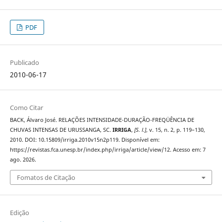
PDF
Publicado
2010-06-17
Como Citar
BACK, Álvaro José. RELAÇÕES INTENSIDADE-DURAÇÃO-FREQÜÊNCIA DE
CHUVAS INTENSAS DE URUSSANGA, SC.
IRRIGA
,
[S. l.]
, v. 15, n. 2, p. 119–130,
2010. DOI: 10.15809/irriga.2010v15n2p119. Disponível em:
https://revistas.fca.unesp.br/index.php/irriga/article/view/12. Acesso em: 7
ago. 2026.
Fomatos de Citação
Edição