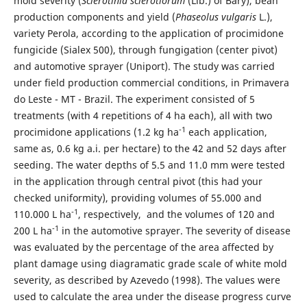
mold severity (
Sclerotinia sclerotiorum
(Lib.) of Bary), bean
production components and yield (
Phaseolus vulgaris
L.),
variety Perola, according to the application of procimidone
fungicide (Sialex 500), through fungigation (center pivot)
and automotive sprayer (Uniport). The study was carried
under field production commercial conditions, in Primavera
do Leste - MT - Brazil. The experiment consisted of 5
treatments (with 4 repetitions of 4 ha each), all with two
-1
procimidone applications (1.2 kg ha
each application,
same as, 0.6 kg a.i. per hectare) to the 42 and 52 days after
seeding. The water depths of 5.5 and 11.0 mm were tested
in the application through central pivot (this had your
checked uniformity), providing volumes of 55.000 and
-1
110.000 L ha
, respectively, and the volumes of 120 and
-1
200 L ha
in the automotive sprayer. The severity of disease
was evaluated by the percentage of the area affected by
plant damage using diagramatic grade scale of white mold
severity, as described by Azevedo (1998). The values were
used to calculate the area under the disease progress curve