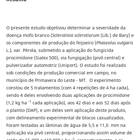
O presente estudo objetivou determinar a severidade da
doença mofo branco (
Sclerotinia sclerotiorum
(Lib.) de Bary) e
os componentes de produção do feijoeiro (
Phaseolus vulgaris
L.), var. Pérola, submetido a aplicação do fungicida
procimidone (Sialex 500), via fungigação (pivô central) e
pulverizador automotriz (Uniport). O estudo foi realizado
sob condições de produção comercial em campo, no
município de Primavera do Leste - MT. O experimento
constou de 5 tratamentos (com 4 repetições de 4 ha cada),
sendo 4 deles envolvendo duas aplicações de procimidone
-1
(1,2 kg ha
cada aplicação), aos 42 dias e aos 52 dias após
o plantio (DAP), e um deles sem aplicação deste produto,
com delineamento experimental de blocos casualizados.
Foram testadas as lâminas de água de 5,5 e 11,0 mm na
aplicação via pivô central, proporcionando assim volume de
-1