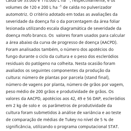
calda de 55.000 e 110.000 L ha
, respectivamente, e os
-1
volumes de 120 e 200 L ha
de calda no pulverizador
automotriz. O critério adotado em todas as avaliações da
severidade da doença foi o da porcentagem da área foliar
lesionada utilizando escala diagramática de severidade da
doença mofo branco. Os valores foram usados para calcular
a área abaixo da curva de progresso de doença
(AACPD).
Foram analisados também, o número dos apotécios do
fungo durante o ciclo da cultura e o peso dos escleródios
residuais do patógeno na colheita. Nesta ocasião foram
avaliados os seguintes componentes da produção da
cultura: número de plantas por parcela (stand final),
número de vagens por planta, número de grãos por vagem,
peso médio de 200 grãos e produtividade de grãos. Os
valores da AACPD, apotécios aos 42, 49 e 56 DAP, escleródios
em 2 kg de solo e os parâmetros de produtividade da
cultura foram submetidos à análise de variância e ao teste
de comparação de médias de Tukey no nível de 5 % de
significância, utilizando o programa computacional STAT.