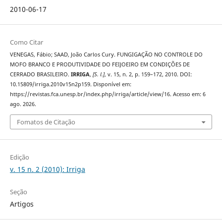
2010-06-17
Como Citar
VENEGAS, Fábio; SAAD, João Carlos Cury. FUNGIGAÇÃO NO CONTROLE DO
MOFO BRANCO E PRODUTIVIDADE DO FEIJOEIRO EM CONDIÇÕES DE
CERRADO BRASILEIRO.
IRRIGA
,
[S. l.]
, v. 15, n. 2, p. 159–172, 2010. DOI:
10.15809/irriga.2010v15n2p159. Disponível em:
https://revistas.fca.unesp.br/index.php/irriga/article/view/16. Acesso em: 6
ago. 2026.
Fomatos de Citação
Edição
v. 15 n. 2 (2010): Irriga
Seção
Artigos