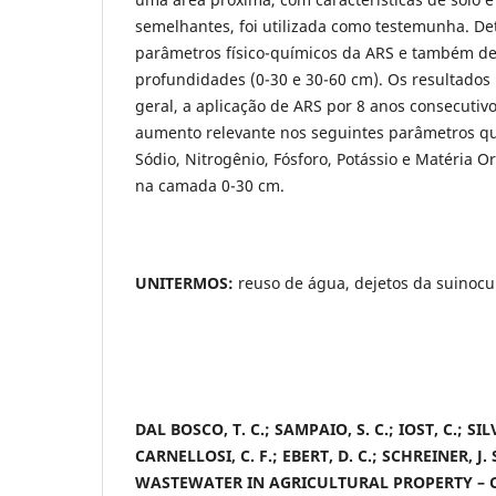
semelhantes, foi utilizada como testemunha. D
parâmetros físico-químicos da ARS e também d
profundidades (0-30 e 30-60 cm). Os resultado
geral, a aplicação de ARS por 8 anos consecuti
aumento relevante nos seguintes parâmetros qu
Sódio, Nitrogênio, Fósforo, Potássio e Matéria O
na camada 0-30 cm.
UNITERMOS:
reuso de água, dejetos da suinocu
DAL BOSCO, T. C.; SAMPAIO, S. C.; IOST, C.; SILV
CARNELLOSI, C. F.; EBERT, D. C.; SCHREINER, J.
WASTEWATER IN AGRICULTURAL PROPERTY – 