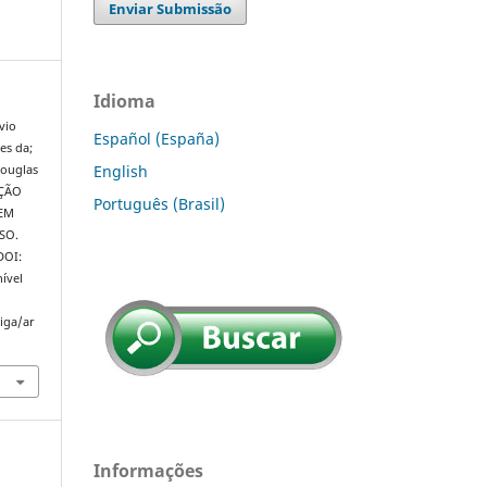
Enviar Submissão
Idioma
vio
Español (España)
es da;
English
Douglas
AÇÃO
Português (Brasil)
 EM
SO.
 DOI:
ível
riga/ar
Informações