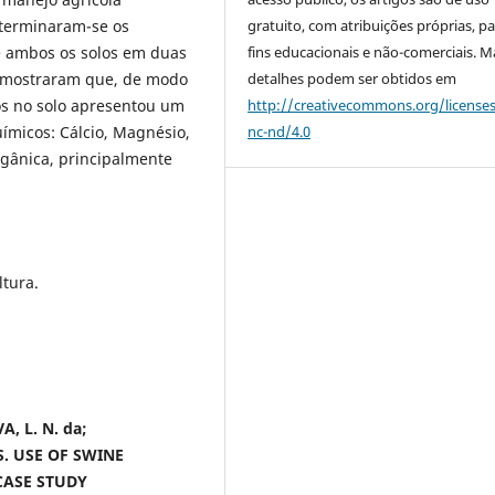
gratuito, com atribuições próprias, p
eterminaram-se os
fins educacionais e não-comerciais. M
e ambos os solos em duas
detalhes podem ser obtidos em
s mostraram que, de modo
http://creativecommons.org/license
vos no solo apresentou um
nc-nd/4.0
ímicos: Cálcio, Magnésio,
rgânica, principalmente
ltura.
A, L. N. da;
 S. USE OF SWINE
CASE STUDY