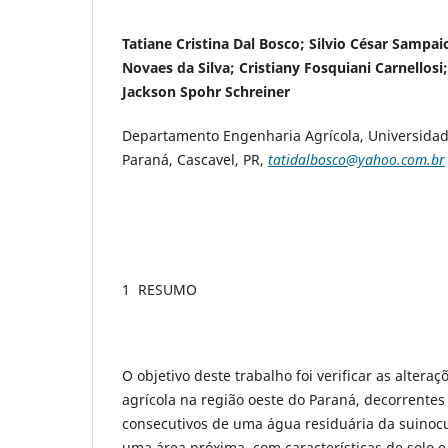
Tatiane Cristina Dal Bosco; Silvio César Sampai
Novaes da Silva; Cristiany Fosquiani Carnellosi
Jackson Spohr Schreiner
Departamento Engenharia Agrícola, Universidad
Paraná, Cascavel, PR,
tatidalbosco@yahoo.com.br
1 RESUMO
O objetivo deste trabalho foi verificar as altera
agrícola na região oeste do Paraná, decorrentes
consecutivos de uma água residuária da suinocul
uma área próxima, com características de solo e