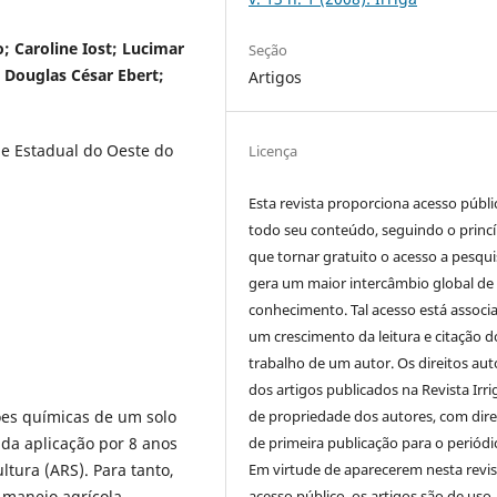
o; Caroline Iost; Lucimar
Seção
; Douglas César Ebert;
Artigos
e Estadual do Oeste do
Licença
Esta revista proporciona acesso públi
todo seu conteúdo, seguindo o princí
que tornar gratuito o acesso a pesqui
gera um maior intercâmbio global de
conhecimento. Tal acesso está associ
um crescimento da leitura e citação d
trabalho de um autor. Os direitos aut
dos artigos publicados na Revista Irri
de propriedade dos autores, com dire
ções químicas de um solo
de primeira publicação para o periódi
 da aplicação por 8 anos
Em virtude de aparecerem nesta revis
tura (ARS). Para tanto,
acesso público, os artigos são de uso
 manejo agrícola