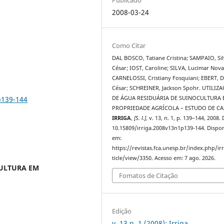
2008-03-24
Como Citar
DAL BOSCO, Tatiane Cristina; SAMPAIO, Sil
César; IOST, Caroline; SILVA, Lucimar Nova
CARNELOSSI, Cristiany Fosquiani; EBERT, 
César; SCHREINER, Jackson Spohr. UTILIZ
p139-144
DE ÁGUA RESIDUÁRIA DE SUINOCULTURA
PROPRIEDADE AGRÍCOLA – ESTUDO DE CA
IRRIGA
,
[S. l.]
, v. 13, n. 1, p. 139–144, 2008.
10.15809/irriga.2008v13n1p139-144. Dispon
em:
https://revistas.fca.unesp.br/index.php/ir
ticle/view/3350. Acesso em: 7 ago. 2026.
CULTURA EM
Fomatos de Citação
Edição
v. 13 n. 1 (2008): Irriga