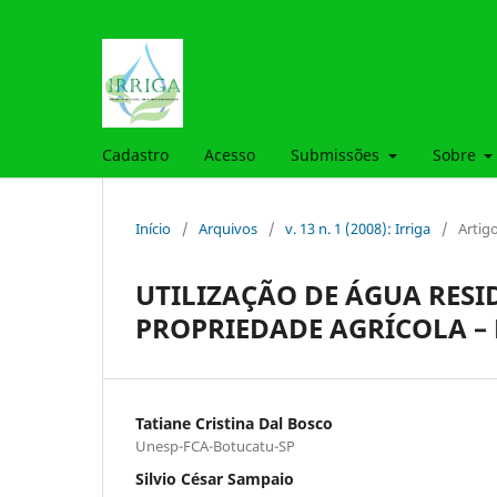
Cadastro
Acesso
Submissões
Sobre
Início
/
Arquivos
/
v. 13 n. 1 (2008): Irriga
/
Artig
UTILIZAÇÃO DE ÁGUA RES
PROPRIEDADE AGRÍCOLA –
Tatiane Cristina Dal Bosco
Unesp-FCA-Botucatu-SP
Silvio César Sampaio