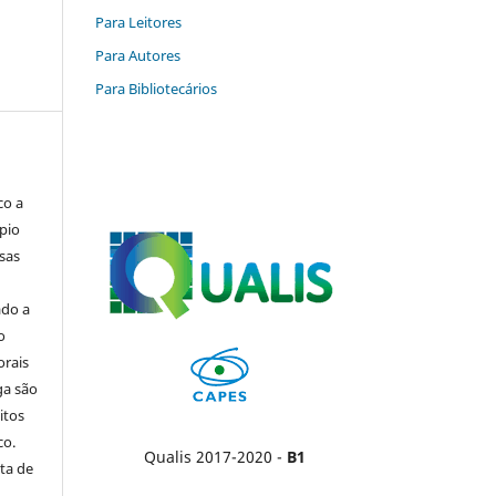
Para Leitores
Para Autores
Para Bibliotecários
co a
pio
sas
ado a
o
orais
ga são
itos
co.
Qualis 2017-2020 -
B1
ta de