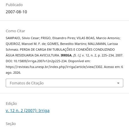
Publicado
2007-08-10
Como Citar
SAMPAIO, Silvio Cesar; FRIGO, Elisandro Pires; VILAS BOAS, Marcio Antonio;
QUEIROZ, Manoel M. F. de; GOMES, Benedito Martins; MALLMANN, Larissa
Schmatz. PERDA DE CARGA EM TUBULAÇÕES E CONEXÕES CONDUZINDO
ÁGUA RESIDUARIA DA AVICULTURA.
IRRIGA
,
[S. l.]
, v. 12, n. 2, p. 225–234, 2007.
DOI: 10.15809/irriga.2007v12n2p225-234. Disponível em:
https://revistas.fca.unesp.br/index.php/irriga/article/view/3302. Acesso em: 6
ago. 2026.
Fomatos de Citação
Edição
v. 12 n. 2 (2007): Irriga
Seção