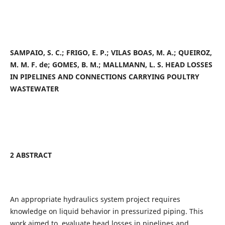
SAMPAIO, S. C.; FRIGO, E. P.; VILAS BOAS, M. A.; QUEIROZ,
M. M. F. de; GOMES, B. M.; MALLMANN, L. S. HEAD LOSSES
IN PIPELINES AND CONNECTIONS CARRYING POULTRY
WASTEWATER
2 ABSTRACT
An appropriate hydraulics system project requires
knowledge on liquid behavior in pressurized piping. This
work aimed to evaluate head losses in pipelines and