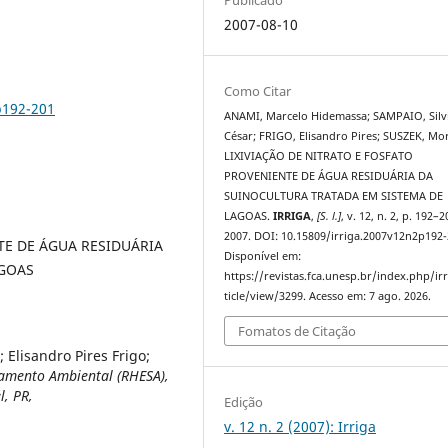
2007-08-10
Como Citar
p192-201
ANAMI, Marcelo Hidemassa; SAMPAIO, Silv
César; FRIGO, Elisandro Pires; SUSZEK, Mo
LIXIVIAÇÃO DE NITRATO E FOSFATO
PROVENIENTE DE ÁGUA RESIDUÁRIA DA
SUINOCULTURA TRATADA EM SISTEMA DE
LAGOAS.
IRRIGA
,
[S. l.]
, v. 12, n. 2, p. 192–2
2007. DOI: 10.15809/irriga.2007v12n2p192-
TE DE ÁGUA RESIDUÁRIA
Disponível em:
AGOAS
https://revistas.fca.unesp.br/index.php/ir
ticle/view/3299. Acesso em: 7 ago. 2026.
Fomatos de Citação
Elisandro Pires Frigo;
eamento Ambiental (RHESA),
l, PR,
Edição
v. 12 n. 2 (2007): Irriga