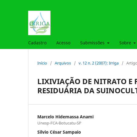
Cadastro
Acesso
Submissões
Sobre
Início
/
Arquivos
/
v. 12 n. 2 (2007): Irriga
/
Artig
LIXIVIAÇÃO DE NITRATO E
RESIDUÁRIA DA SUINOCUL
Marcelo Hidemassa Anami
Unesp-FCA-Botucatu-SP
Silvio César Sampaio