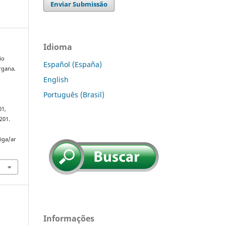
Enviar Submissão
Idioma
io
Español (España)
rgana.
English
Português (Brasil)
01,
201.
riga/ar
Informações