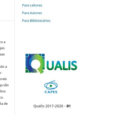
Para Leitores
Para Autores
Para Bibliotecários
co a
pio
sas
ado a
o
orais
ga são
itos
co.
ta de
Qualis 2017-2020 -
B1