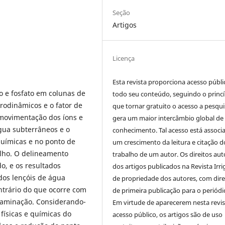
Seção
Artigos
Licença
Esta revista proporciona acesso públi
 e fosfato em colunas de
todo seu conteúdo, seguindo o princí
drodinâmicos e o fator de
que tornar gratuito o acesso a pesqui
movimentação dos íons e
gera um maior intercâmbio global de
gua subterrâneos e o
conhecimento. Tal acesso está associ
químicas e no ponto de
um crescimento da leitura e citação d
alho. O delineamento
trabalho de um autor. Os direitos aut
do, e os resultados
dos artigos publicados na Revista Irri
os lençóis de água
de propriedade dos autores, com dire
ontrário do que ocorre com
de primeira publicação para o periódi
ntaminação. Considerando-
Em virtude de aparecerem nesta revis
físicas e químicas do
acesso público, os artigos são de uso