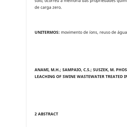
solo, ocorreu a melhoria das propriedades quím
de carga zero.
UNITERMOS:
movimento de íons, reuso de águas
ANAMI, M.H.; SAMPAIO, C.S.; SUSZEK, M. PH
LEACHING OF SWINE WASTEWATER TREATED I
2 ABSTRACT