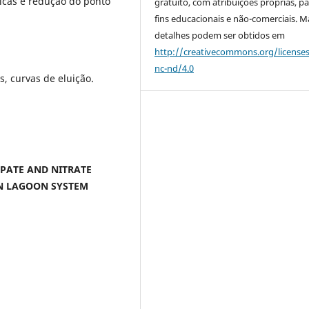
icas e redução do ponto
gratuito, com atribuições próprias, p
fins educacionais e não-comerciais. M
detalhes podem ser obtidos em
http://creativecommons.org/license
nc-nd/4.0
, curvas de eluição.
OSPATE AND NITRATE
N LAGOON SYSTEM